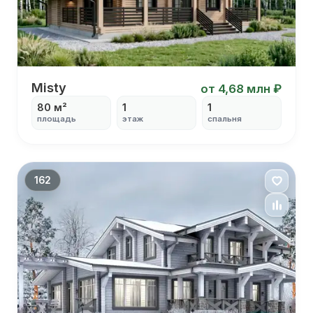
Misty
Misty
от 4,68 млн ₽
80 м²
1
1
площадь
этаж
спальня
С угловой террасой
С вторым светом
С гостиной
Студия
162