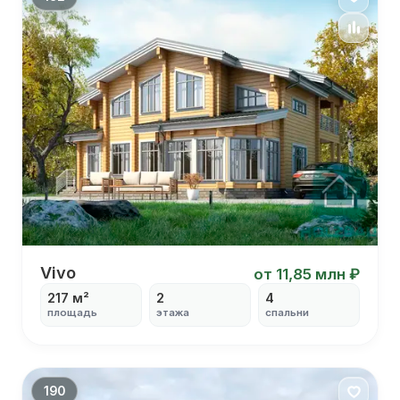
Vivo
Vivo
от 11,85 млн ₽
217 м²
2
4
площадь
этажа
спальни
С балконом
С вторым светом
С эркером
С кабинетом
190