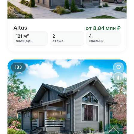
Altus
Altus
от 8,84 млн ₽
121 м²
2
4
площадь
этажа
спальни
С котельной
С кукушкой
С кабинетом
С гостиной
183