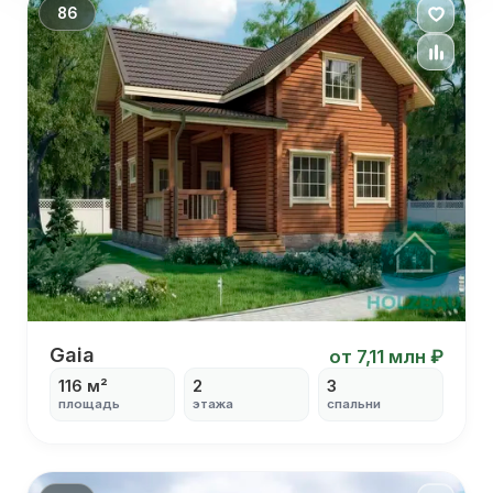
86
Gaia
Gaia
от 7,11 млн ₽
116 м²
2
3
площадь
этажа
спальни
С террасой
Для постоянного проживания
С котельной