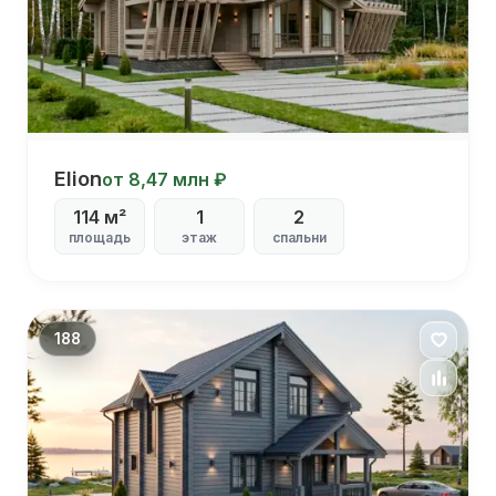
Elion
Elion
от 8,47 млн ₽
114 м²
1
2
С
панорамными
площадь
этаж
спальни
окнами
С патио
С
хозблоком
188
С
гардеробной