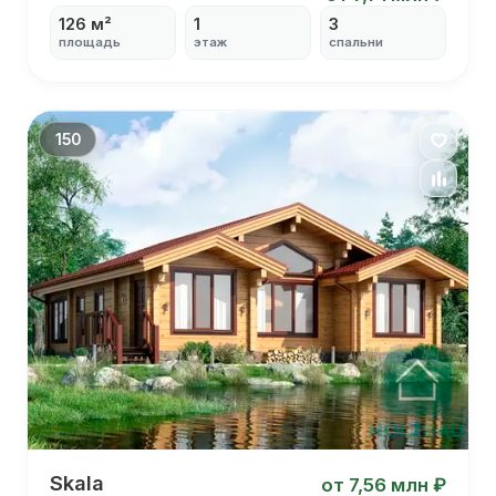
126 м²
1
3
площадь
этаж
спальни
С террасой
С вторым светом
С панорамными окнами
С высокими потолками
150
Skala
Skala
от 7,56 млн ₽