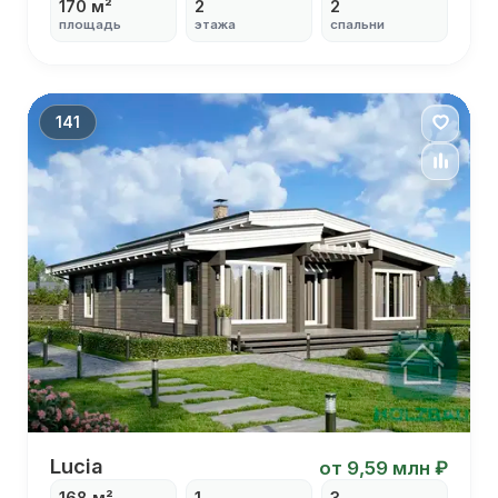
170 м²
2
2
площадь
этажа
спальни
С террасой
С антресолью
С столовой
С высокими потолками
141
Lucia
Lucia
от 9,59 млн ₽
168 м²
1
3