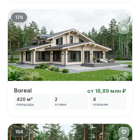
С террасой
С вторым светом
176
Boreal
Boreal
от 18,89 млн ₽
420 м²
2
4
площадь
этажа
спальни
С угловой террасой
С балконом
С зимним садом
С столовой
164