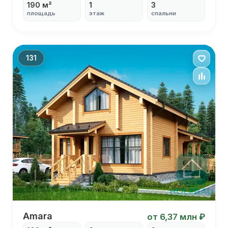
190 м²
1
3
площадь
этаж
спальни
С угловой террасой
С вторым светом
С панорамными окнами
С столовой
131
Amara
Amara
от 6,37 млн ₽