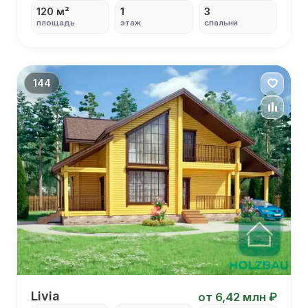
120 м²
1
3
площадь
этаж
спальни
С вторым светом
С столовой
С панорамными окнами
С котельной
144
Livia
Livia
от 6,42 млн ₽