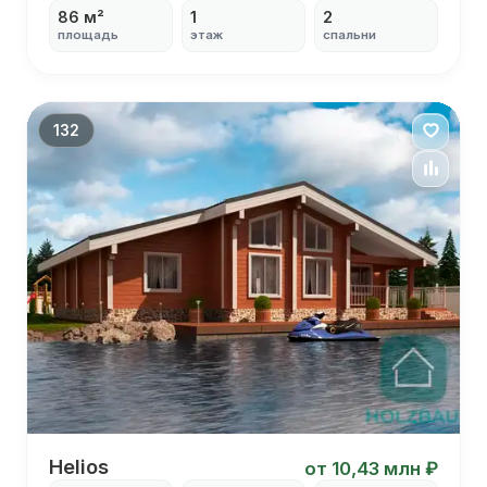
86 м²
1
2
площадь
этаж
спальни
С вторым светом
С панорамными окнами
Студия
С гостиной
132
Helios
Helios
от 10,43 млн ₽