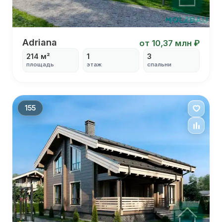
Adriana
Adriana
от 10,37 млн ₽
214 м²
1
3
площадь
этаж
спальни
С панорамными окнами
С камином
С сауной
С патио
155