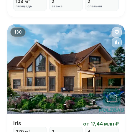
108 м²
2
2
площадь
этажа
спальни
С котельной
С гостиной
С крыльцом
С кухней
130
Iris
Iris
от 17,44 млн ₽
270 м²
2
4