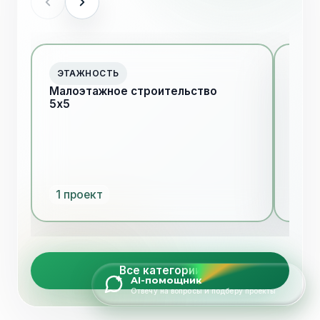
ЭТАЖНОСТЬ
ПО
Малоэтажное строительство
Част
5х5
1 проект
2 п
Все категории