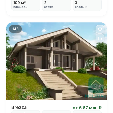
109 м²
2
3
площадь
этажа
спальни
С угловой террасой
С вторым светом
С столовой
С балконом
143
Brezza
Brezza
от 6,67 млн ₽