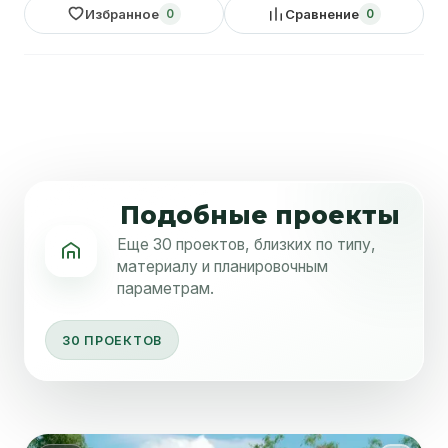
Избранное
Сравнение
0
0
Подобные проекты
Еще 30 проектов, близких по типу,
материалу и планировочным
параметрам.
30 ПРОЕКТОВ