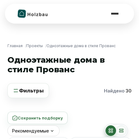
Главная
Проекты
Одноэтажные дома в стиле Прованс
Одноэтажные дома в
стиле Прованс
Фильтры
Найдено
30
Сохранить подборку