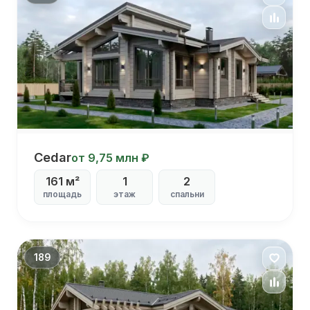
Cedar
Cedar
от 9,75 млн ₽
161 м²
1
2
С вторым
светом
площадь
этаж
спальни
С
панорамными
окнами
С патио
189
С
кабинетом