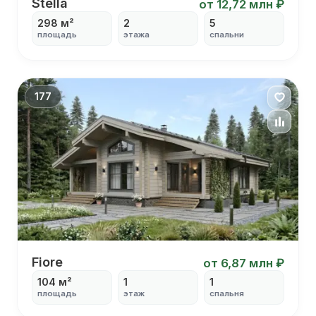
Stella
Stella
от 12,72 млн ₽
298 м²
2
5
площадь
этажа
спальни
С патио
С барбекю
С террасой
С столовой
177
Fiore
Fiore
от 6,87 млн ₽
104 м²
1
1
площадь
этаж
спальня
С панорамными окнами
С камином