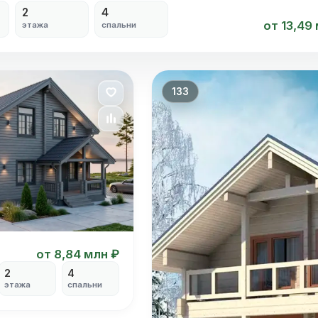
2
4
от 13,49
этажа
спальни
133
от 8,84 млн ₽
2
4
этажа
спальни