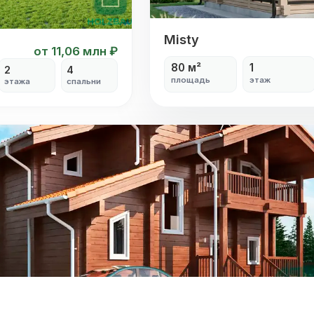
Misty
Misty
от 11,06 млн ₽
80 м²
1
2
4
площадь
этаж
этажа
спальни