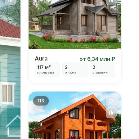
Aura
Aura
от 6,34 млн ₽
117 м²
2
2
площадь
этажа
спальни
113