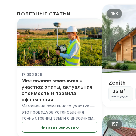
158
ПОЛЕЗНЫЕ СТАТЬИ
17.03.2026
Межевание земельного
Zenith
Zenith
участка: этапы, актуальная
136 м²
стоимость и правила
площадь
оформления
Межевание земельного участка —
это процедура установления
точных границ земли с внесением
157
координат в ЕГРН. При отсутствии
Читать полностью
этих данных Росреестр в