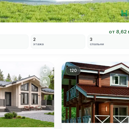
от 8,62
2
3
этажа
спальни
120