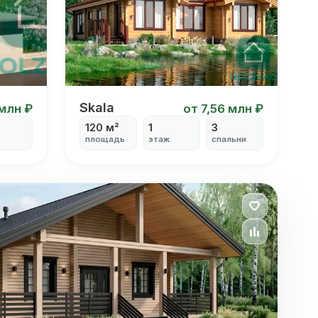
Skala
Skala
 млн ₽
от 7,56 млн ₽
120 м²
1
3
площадь
этаж
спальни