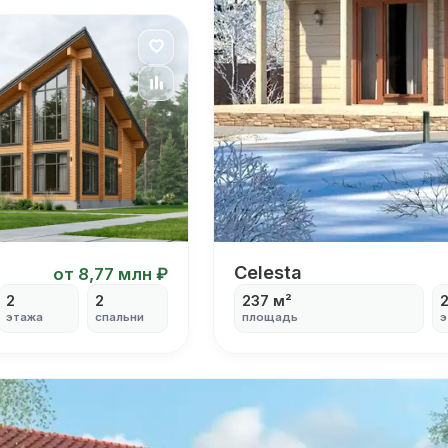
Я согласен на
обработку персональных данных
Celesta
Celesta
от 8,77 млн ₽
2
2
237 м²
этажа
спальни
площадь
э