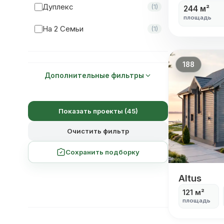
Дуплекс
(1)
244 м²
площадь
Мастер-Спальня
(19)
На 2 Семьи
(1)
188
Дополнительные фильтры
Показать проекты (45)
Очистить фильтр
Сохранить подборку
Altus
Altus
121 м²
площадь