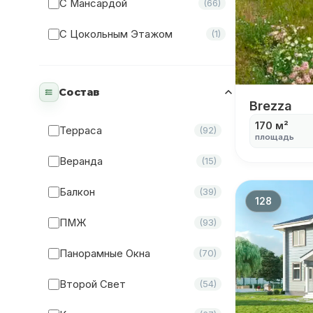
С Мансардой
(66)
С Цокольным Этажом
(1)
Состав
Brezza
Brezza
170 м²
Терраса
(92)
площадь
Веранда
(15)
Балкон
(39)
128
ПМЖ
(93)
Панорамные Окна
(70)
Второй Свет
(54)