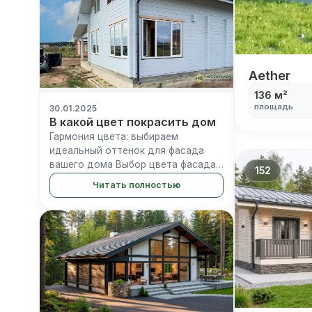
Aether
Aether
136 м²
площадь
30.01.2025
В какой цвет покрасить дом
Гармония цвета: выбираем
идеальный оттенок для фасада
вашего дома Выбор цвета фасада
152
— это не простое решение, а
Читать полностью
ключевой момент, определяющий
внешний вид, восприятие и
атмосферу вашего дома, а
также&#8230;