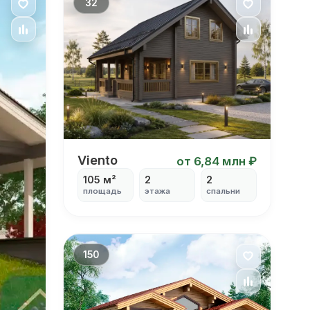
32
Viento
Viento
от 6,84 млн ₽
105 м²
2
2
площадь
этажа
спальни
150