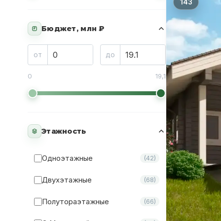
143
Бюджет, млн ₽
₽
от
до
0
19,1
Этажность
Одноэтажные
(42)
Двухэтажные
(68)
Полутораэтажные
(66)