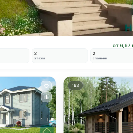
от 6,67
2
2
этажа
спальни
163