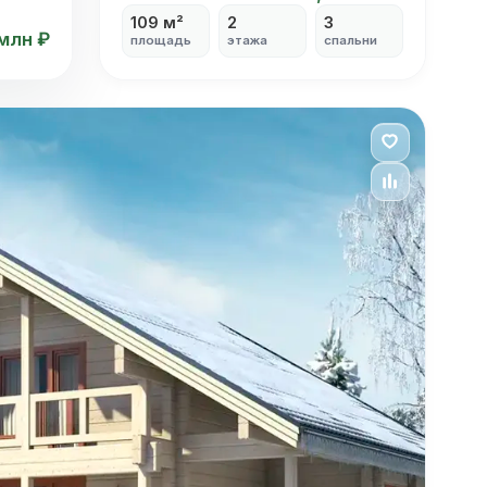
109 м²
2
3
 млн ₽
площадь
этажа
спальни