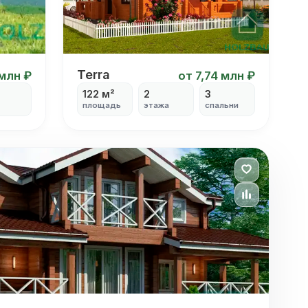
Terra
Terra
 млн ₽
от 7,74 млн ₽
122 м²
2
3
площадь
этажа
спальни