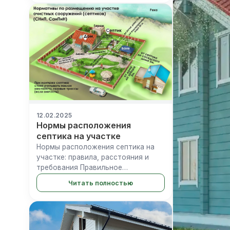
большинстве случаев
приостанавливает регистрацию
сделок купли-продажи...
12.02.2025
Нормы расположения
септика на участке
Нормы расположения септика на
участке: правила, расстояния и
требования Правильное
размещение септика на земельном
Читать полностью
участке — не просто
формальность, а важнейшее
условие для комфортного
проживания, сохранения
здоровья...