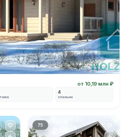
от 10,19 млн ₽
2
4
тажа
спальни
75