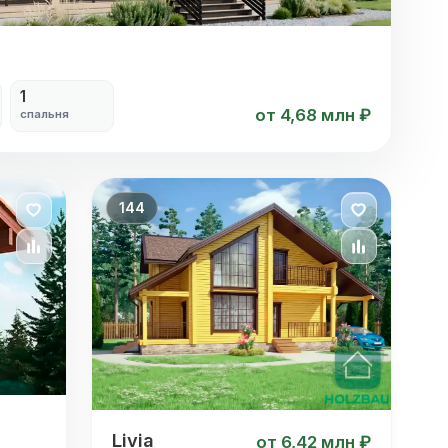
1
от 4,68 млн ₽
спальня
144
Livia
Livia
от 6,42 млн ₽