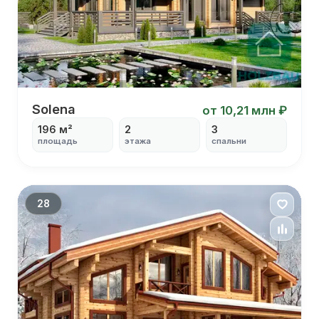
Solena
Solena
от 10,21 млн ₽
196 м²
2
3
площадь
этажа
спальни
С балконом
С вторым светом
С камином
С панорамными окнами
28