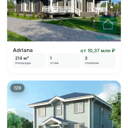
Adriana
Adriana
от 10,37 млн ₽
214 м²
1
3
площадь
этаж
спальни
С панорамными окнами
С камином
С сауной
С патио
129