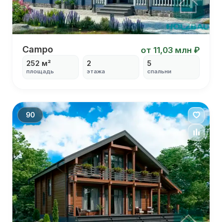
Проект комплекта дома из клееного бруса
Campo
от 11,03 млн ₽
252 м²
2
5
площадь
этажа
спальни
С угловой террасой
С вторым светом
С панорамными окнами
С котельной
90