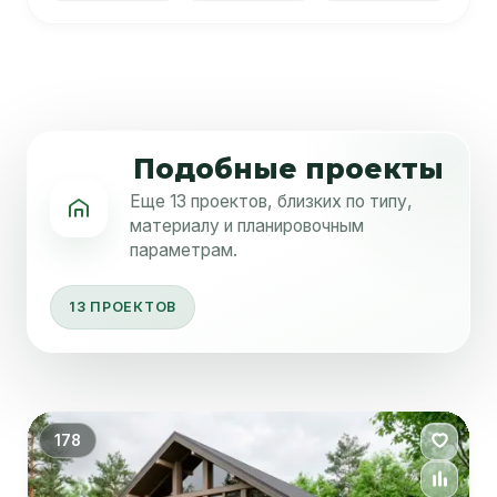
С вторым светом
С панорамными окнами
С патио
Подобные проекты
Еще 13 проектов, близких по типу,
материалу и планировочным
параметрам.
13 ПРОЕКТОВ
178