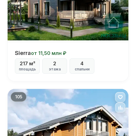
Sierra
Sierra
от 11,50 млн ₽
217 м²
2
4
С камином
площадь
этажа
спальни
Для постоянного
проживания
С бильярдной
С столовой
105