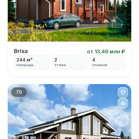
Brisa
Brisa
от 13,49 млн ₽
244 м²
2
4
площадь
этажа
спальни
С террасой
С балконом
С столовой
С котельной
70