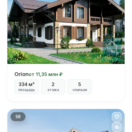
Проект премиум дома из клееного бруса 
Orion
от 11,35 млн ₽
334 м²
2
5
С
площадь
этажа
спальни
балконом
С
котельной
С
кабинетом
58
С
столовой