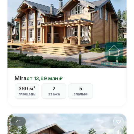
Проект дома из клееного бруса круглого
Mira
от 13,69 млн ₽
360 м²
2
5
С
площадь
этажа
спальни
столовой
С патио
С
панорамными
окнами
41
С
кукушкой