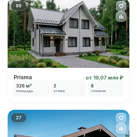
С панорамными окнами
89
Проект дома из клееного бруса сечением 
Prisma
от 19,07 млн ₽
326 м²
2
8
площадь
этажа
спальни
С террасой
С кукушкой
С комнатой отдыха
С котельной
27