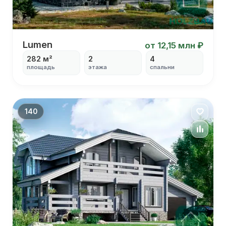
Проект дома из клееного бруса с остекле
Lumen
от 12,15 млн ₽
282 м²
2
4
площадь
этажа
спальни
С террасой
С вторым светом
С панорамными окнами
С кабинетом
140