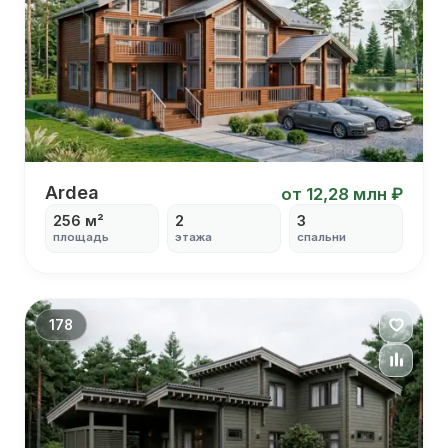
Проект идеального дома из клееного брус
Ardea
от 12,28 млн ₽
256 м²
2
3
площадь
этажа
спальни
С угловой террасой
С бассейном
С столовой
С балконом
178