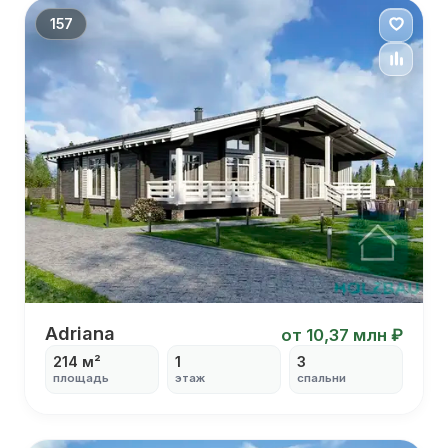
С котельной
157
Коттедж с интерьером
Adriana
от 10,37 млн ₽
214 м²
1
3
площадь
этаж
спальни
С панорамными окнами
С камином
С сауной