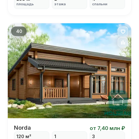
площадь
этажа
спальни
С террасой
С балконом
С столовой
С кабинетом
40
Проект комплект дома из клееного бруса
Norda
от 7,40 млн ₽
120 м²
1
3