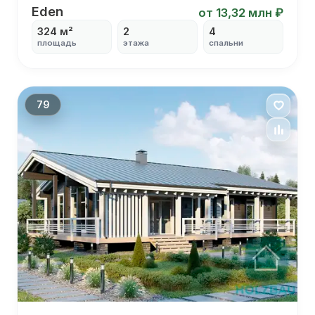
Уютный дом
Eden
от 13,32 млн ₽
324 м²
2
4
площадь
этажа
спальни
С угловой террасой
С вторым светом
С панорамными окнами
С кабинетом
79