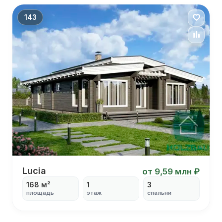
С
эркером
143
С
кабинетом
Проект идеального дома из клееного брус
Lucia
от 9,59 млн ₽
168 м²
1
3
площадь
этаж
спальни
С камином
С патио
С столовой