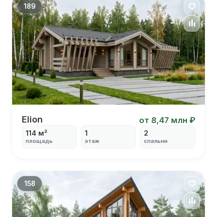
С балконом
189
Популярный дом
Elion
от 8,47 млн ₽
114 м²
1
2
площадь
этаж
спальни
С панорамными окнами
С патио
С хозблоком
С гардеробной
158