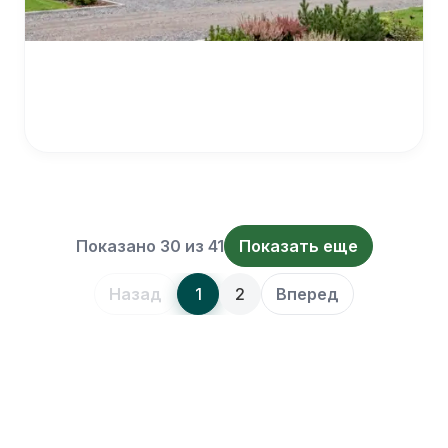
Эстетичный дом
Lyra
423 м²
2
6
площадь
этажа
спальни
Показано 30 из 41
Показать еще
Назад
1
2
Вперед