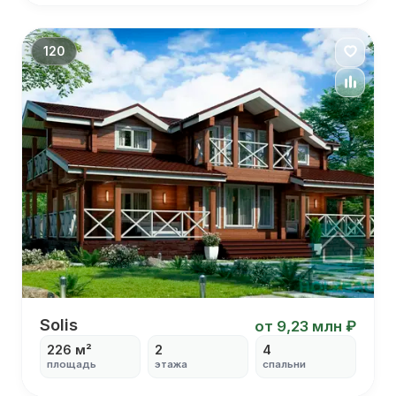
С панорамными окнами
С столовой
120
Дом с возведением
Solis
от 9,23 млн ₽
226 м²
2
4
площадь
этажа
спальни
С угловой террасой
С балконом