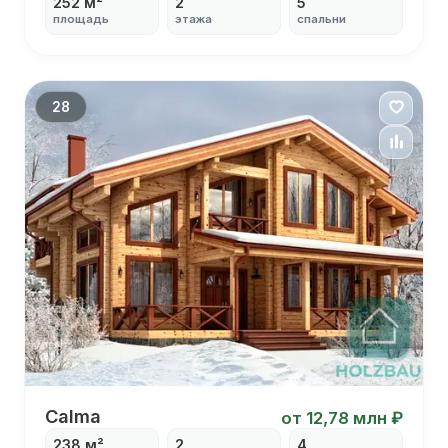
252 м²
2
5
площадь
этажа
спальни
С угловой террасой
С вторым светом
С панорамными окнами
С котельной
28
Проект дома из клееного бруса со вторым
Calma
от 12,78 млн ₽
238 м²
2
4