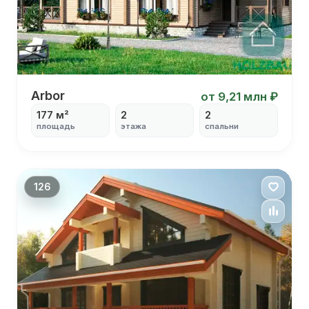
Дом под ипотеку
Arbor
от 9,21 млн ₽
177 м²
2
2
площадь
этажа
спальни
С вторым светом
С угловой террасой
С патио
С камином
126