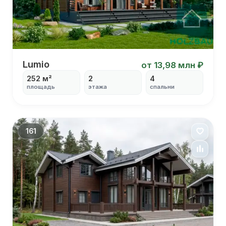
Московский дом
Lumio
от 13,98 млн ₽
252 м²
2
4
площадь
этажа
спальни
С угловой террасой
С балконом
С столовой
С патио
161