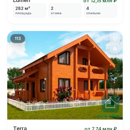
от 12,15 млн ₽
282 м²
2
4
площадь
этажа
спальни
С террасой
С вторым светом
С панорамными окнами
С кабинетом
113
Дом 9х10
Terra
от 7,74 млн ₽