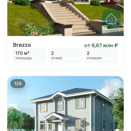
Проект дома 10х11
Brezza
от 6,67 млн ₽
170 м²
2
2
площадь
этажа
спальни
С террасой
С антресолью
С столовой
С высокими потолками
129