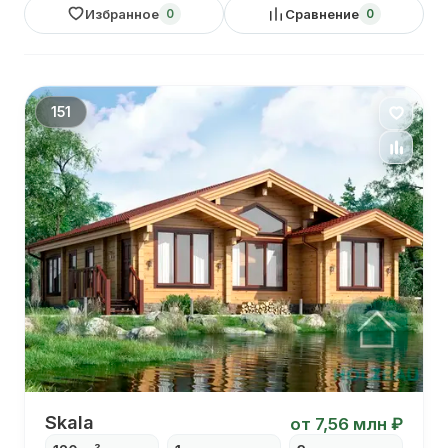
Избранное
Сравнение
0
0
151
Проект дома из клееного бруса 12х12 под 
Skala
от 7,56 млн ₽