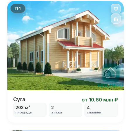
С кабинетом
114
Проект дома 10х12
Cyra
от 10,60 млн ₽
203 м²
2
4
площадь
этажа
спальни
С террасой
С балконом
Для постоянного проживания