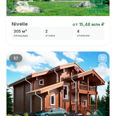
Дом 13х18
Nivelle
от 15,48 млн ₽
305 м²
2
4
площадь
этажа
спальни
С вторым светом
С балконом
С гаражом на 2 машины
С камином
57