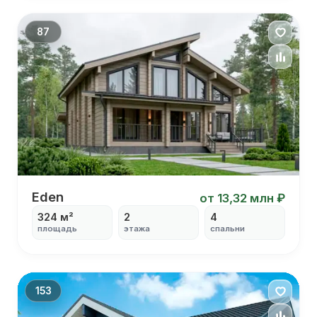
С эркером
С вторым светом
87
Дом 15х17
Eden
от 13,32 млн ₽
324 м²
2
4
площадь
этажа
спальни
С угловой террасой
С вторым светом
С панорамными окнами
С кабинетом
153