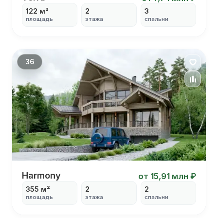
122 м²
2
3
площадь
этажа
спальни
С котельной
С балконом
С кабинетом
36
Дом 14х14
Harmony
от 15,91 млн ₽
355 м²
2
2
площадь
этажа
спальни
С угловой террасой
С балконом