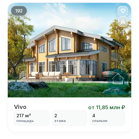
С вторым
светом
192
С
панорамными
окнами
Проект дома 11х13
Vivo
от 11,85 млн ₽
217 м²
2
4
площадь
этажа
спальни
С балконом
С вторым светом
С эркером