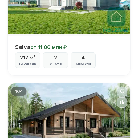
Дом 11х12
Selva
от 11,06 млн ₽
217 м²
2
4
С
котельной
площадь
этажа
спальни
С
кабинетом
С
столовой
164
С
высокими
потолками