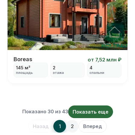
Дом 9х10
Boreas
145 м²
2
4
площадь
этажа
спальни
Показано 30 из 43
Показать еще
Назад
1
2
Вперед