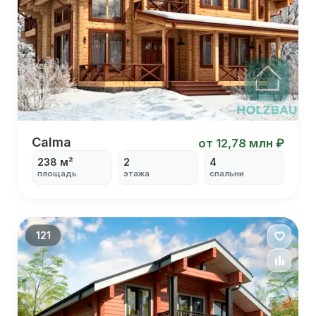
Дом 13х14
Calma
от 12,78 млн ₽
238 м²
2
4
площадь
этажа
спальни
С террасой
С балконом
С столовой
С кабинетом
121