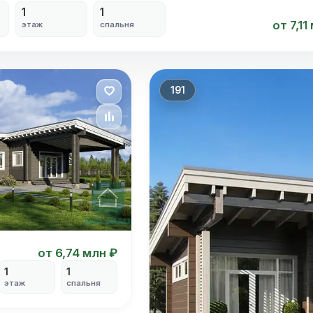
1
1
от 7,11
этаж
спальня
191
от 6,74 млн ₽
1
1
этаж
спальня