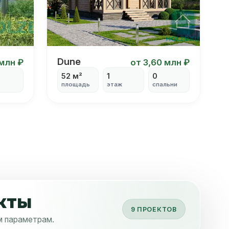
Dune
Dune
 млн ₽
от 3,60 млн ₽
52 м²
1
0
площадь
этаж
спальни
кты
9 ПРОЕКТОВ
ым параметрам.