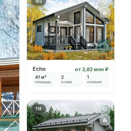
182
Echo
Echo
от 2,82 млн ₽
41 м²
2
1
площадь
этажа
спальня
118