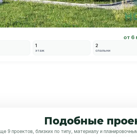
от 6
1
2
этаж
спальни
Подобные прое
ще 9 проектов, близких по типу, материалу и планировочн