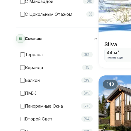
С Мансардой
(66)
С Цокольным Этажом
(1)
Состав
Silva
Silva
44 м²
Терраса
(92)
площадь
Веранда
(15)
Балкон
(39)
148
ПМЖ
(93)
Панорамные Окна
(70)
Второй Свет
(54)