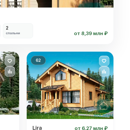
2
от 8,39 млн ₽
спальни
62
Lira
Lira
от 6,27 млн ₽