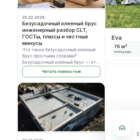
25.02.2026
Безусадочный клееный брус
инженерный разбор CLT,
ГОСТы, плюсы и честные
Eva
Eva
минусы
76 м²
Что такое безусадочный клееный
площадь
брус простыми словами?
Безусадочный клееный брус — это
высокотехнологичный
Читать полностью
строительный материал, в котором
40–50% внутренних древесных
ламелей склеены перпендикулярно
наружным слоям. Те...
Е