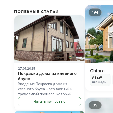
ПОЛЕЗНЫЕ СТАТЬИ
194
27.01.2025
Chiara
Chiara
Покраска дома из клееного
81 м²
бруса
площадь
Введение Покраска дома из
клееного бруса – это важный и
трудоемкий процесс, который
влияет на защиту и внешний вид
Читать полностью
вашего деревянного строения.
39
Правильно выполненная покраска