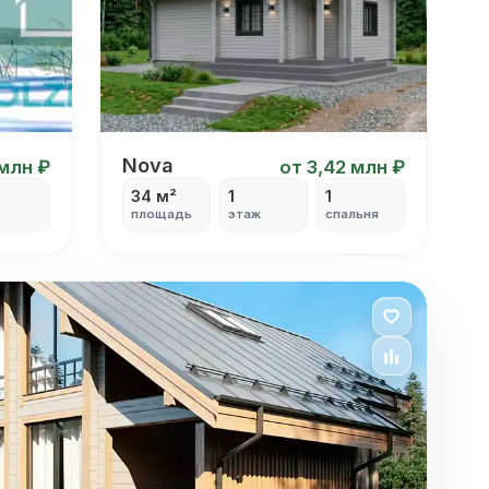
Nova
Nova
 млн ₽
от 3,42 млн ₽
34 м²
1
1
площадь
этаж
спальня