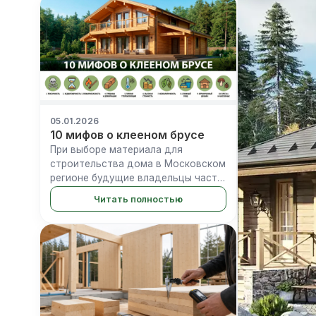
обеспечивает долговечность
покрытия, прида...
05.01.2026
10 мифов о клееном брусе
При выборе материала для
строительства дома в Московском
регионе будущие владельцы часто
сталкиваются с противоречивой
Читать полностью
информацией. Дома из клееного
бруса окружены полярными
мнениями: от восторженных
отзывов владельце...