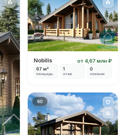
Nobilis
Nobilis
от 4,67 млн ₽
67 м²
1
0
площадь
этаж
спальни
60