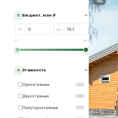
165
Бюджет, млн ₽
₽
от
до
0
19,1
Этажность
Одноэтажные
(42)
Двухэтажные
(68)
Полутораэтажные
(66)