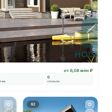
от 6,08 млн ₽
0
таж
спальни
92