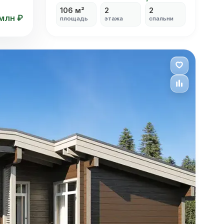
106 м²
2
2
 млн ₽
площадь
этажа
спальни