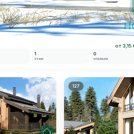
от 3,15
1
0
этаж
спальни
127