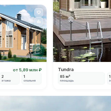
Я согласен на
обработку персональных данных
Tundra
Tundra
от 5,89 млн ₽
2
1
85 м²
1
этажа
спальня
площадь
э