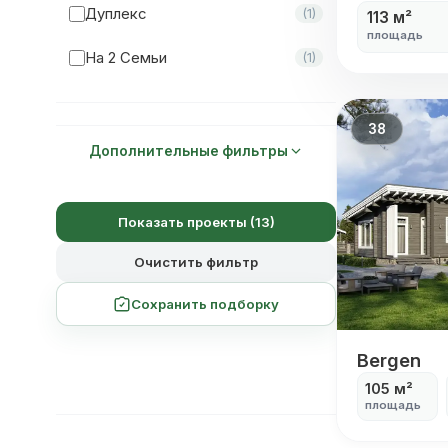
Дуплекс
(1)
113 м²
площадь
Мастер-Спальня
(19)
На 2 Семьи
(1)
38
Дополнительные фильтры
Показать проекты (13)
Очистить фильтр
Сохранить подборку
Bergen
Bergen
105 м²
площадь