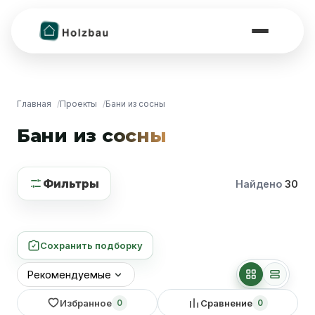
Главная
Проекты
Бани из сосны
Бани из сосны
Фильтры
Найдено
30
Сохранить подборку
Избранное
Сравнение
0
0