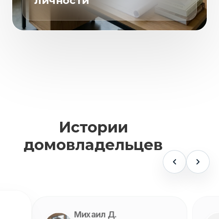
личности
Истории
домовладельцев
Михаил Д.