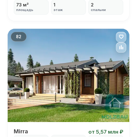
73 м²
1
2
площадь
этаж
спальни
С вторым светом
С панорамными окнами
С гостиной
Студия
82
Mirra
Mirra
от 5,57 млн ₽