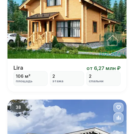
Lira
Lira
от 6,27 млн ₽
106 м²
2
2
площадь
этажа
спальни
С котельной
С большими окнами
С сауной
С крыльцом
38