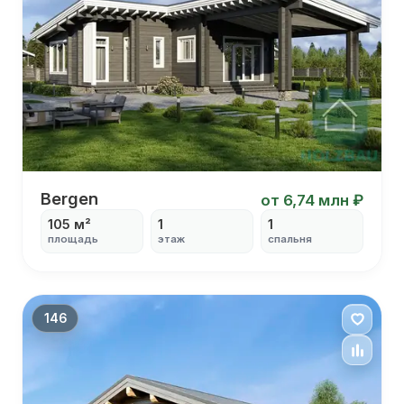
Bergen
Bergen
от 6,74 млн ₽
105 м²
1
1
площадь
этаж
спальня
С навесом под машину
С патио
С хозблоком
С комнатой отдыха
146