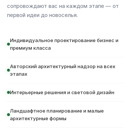
сопровождают вас на каждом этапе — от
первой идеи до новоселья.
Индивидуальное проектирование бизнес и
премиум класса
Авторский архитектурный надзор на всех
этапах
Интерьерные решения и световой дизайн
Ландшафтное планирование и малые
архитектурные формы