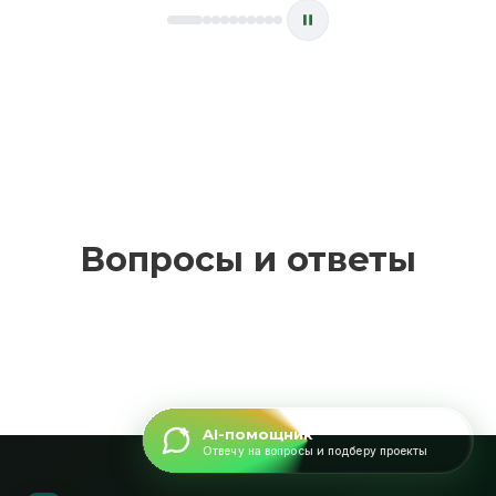
Вопросы и ответы
AI-помощник
Отвечу на вопросы и подберу проекты