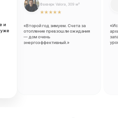
Фахверк Valora, 309 м²
★
★
★
★
★
«Второй год зимуем. Счета за
 и
«Ис
отопление превзошли ожидания
 уже
арх
— дом очень
зап
энергоэффективный.»
уро