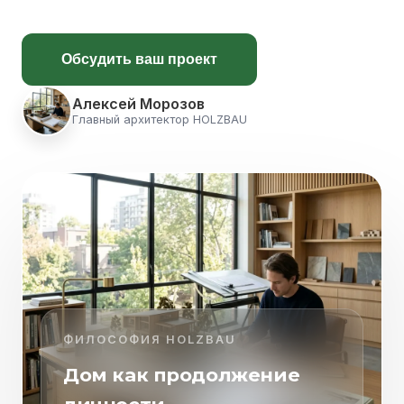
Обсудить ваш проект
Алексей Морозов
Главный архитектор HOLZBAU
ФИЛОСОФИЯ HOLZBAU
Дом как продолжение