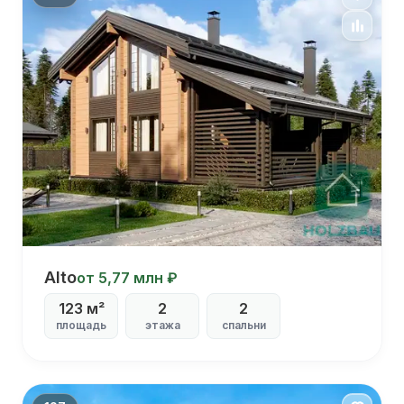
С
бильярдной
Alto
Alto
от 5,77 млн ₽
123 м²
2
2
С
площадь
этажа
спальни
панорамными
окнами
С сауной
С патио