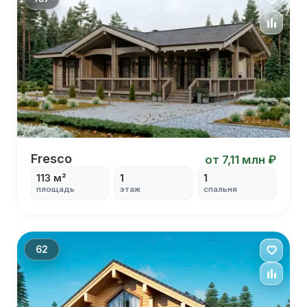
Fresco
Fresco
от 7,11 млн ₽
113 м²
1
1
площадь
этаж
спальня
С угловой террасой
С барбекю
С летней кухней
С вторым светом
62