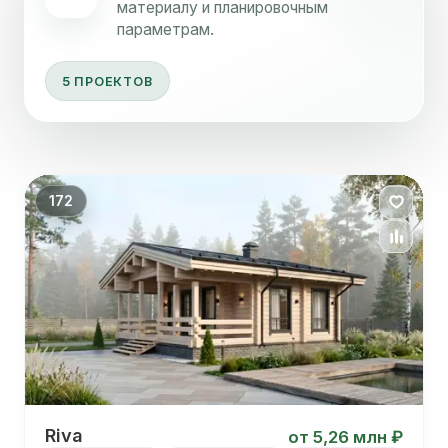
материалу и планировочным
параметрам.
5 ПРОЕКТОВ
172
Riva
Riva
от 5,26 млн ₽