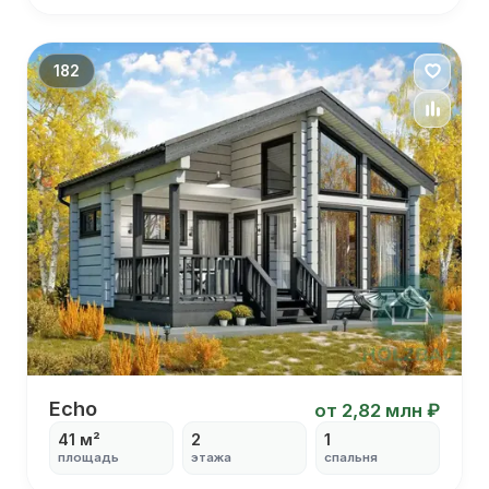
С сауной
С патио
С мангалом
182
Echo
Echo
от 2,82 млн ₽
41 м²
2
1
площадь
этажа
спальня
С террасой