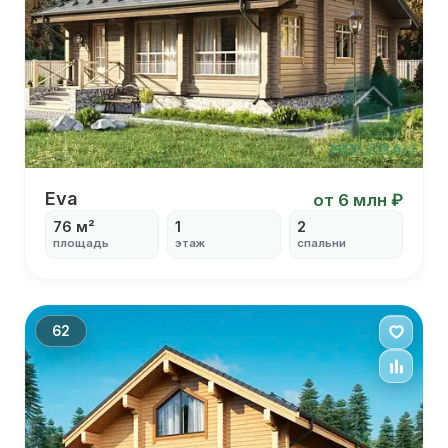
Eva
Eva
от 6 млн ₽
76 м²
1
2
площадь
этаж
спальни
С вторым светом
С сауной
С комнатой отдыха
С печкой
62