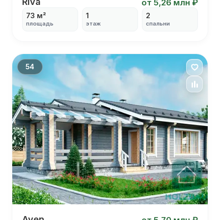
Riva
Riva
от 5,26 млн ₽
73 м²
1
2
площадь
этаж
спальни
С вторым светом
С панорамными окнами
С гостиной
Студия
54
Aven
Aven
от 5,70 млн ₽