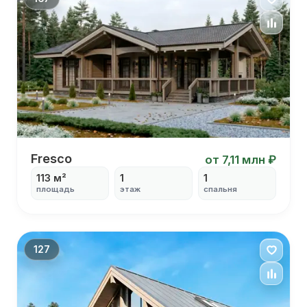
Fresco
Fresco
от 7,11 млн ₽
113 м²
1
1
площадь
этаж
спальня
С угловой террасой
С барбекю
С летней кухней
С вторым светом
127