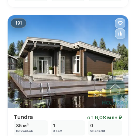
С балконом
Для постоянного проживания
С сауной
191
Tundra
Tundra
от 6,08 млн ₽
85 м²
1
0
площадь
этаж
спальни
С сауной