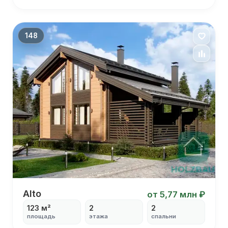
С печкой
С комнатой отдыха
С панорамными окнами
148
Alto
Alto
от 5,77 млн ₽
123 м²
2
2
площадь
этажа
спальни
С панорамными окнами