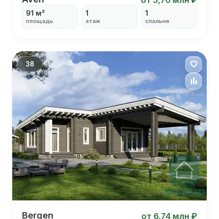
91 м²
1
1
площадь
этаж
спальня
С камином
С сауной
С печкой
С купелью
38
Bergen
Bergen
от 6,74 млн ₽