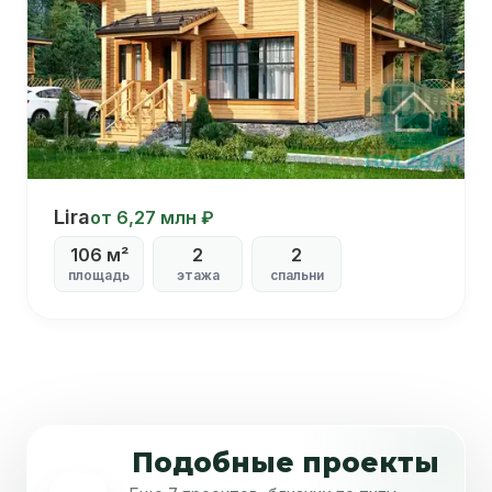
Lira
Lira
от 6,27 млн ₽
106 м²
2
2
С
площадь
этажа
спальни
котельной
С
большими
окнами
С
сауной
С
крыльцом
Подобные проекты