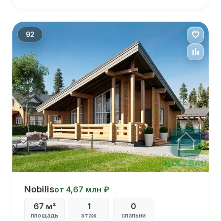
С
панорамными
окнами
С сауной
92
С
комнатой
отдыха
Nobilis
Nobilis
от 4,67 млн ₽
67 м²
1
0
С
площадь
этаж
спальни
угловой