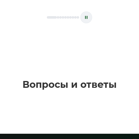
Вопросы и ответы