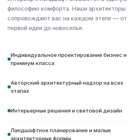
философию комфорта. Наши архитекторы
сопровождают вас на каждом этапе — от
первой идеи до новоселья.
Индивидуальное проектирование бизнес и
премиум класса
Авторский архитектурный надзор на всех
этапах
Интерьерные решения и световой дизайн
Ландшафтное планирование и малые
архитектурные формы