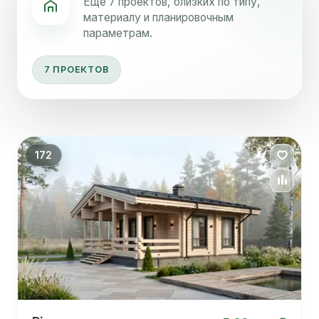
Еще 7 проектов, близких по типу,
материалу и планировочным
параметрам.
7 ПРОЕКТОВ
Я согласен на
обработку персональных данных
172