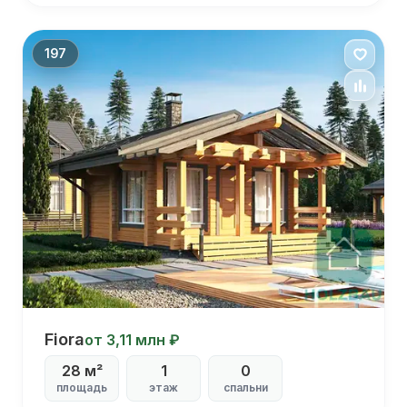
С вторым светом
С панорамными окнами
С антресолью
197
Fiora
Fiora
от 3,11 млн ₽
28 м²
1
0
С
площадь
этаж
спальни
террасой