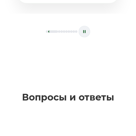
Вопросы и ответы