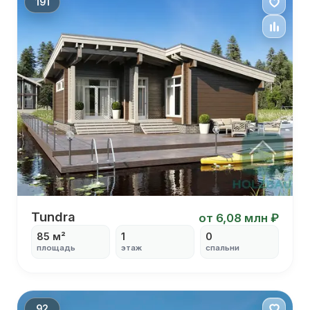
191
С
купелью
Tundra
Tundra
от 6,08 млн ₽
85 м²
1
0
площадь
этаж
спальни
С сауной
С печкой
С комнатой отдыха
С панорамными окнами
92