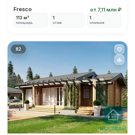
Fresco
Fresco
от 7,11 млн ₽
113 м²
1
1
площадь
этаж
спальня
С угловой террасой
С барбекю
С летней кухней
С вторым светом
82