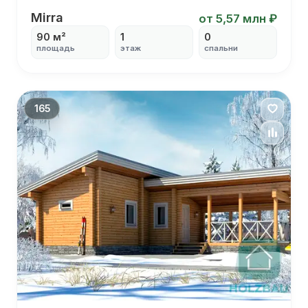
Mirra
Mirra
от 5,57 млн ₽
90 м²
1
0
площадь
этаж
спальни
С угловой террасой
С комнатой отдыха
С хозблоком
С панорамными окнами
165
Я согласен на
обработку персональных данных