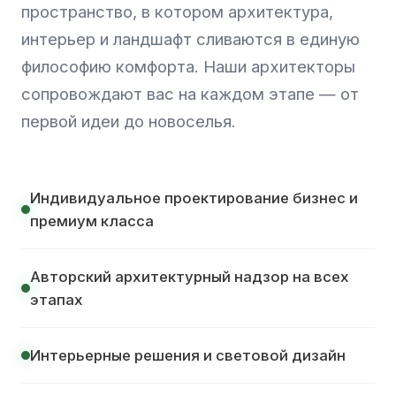
пространство, в котором архитектура,
интерьер и ландшафт сливаются в единую
философию комфорта. Наши архитекторы
сопровождают вас на каждом этапе — от
первой идеи до новоселья.
Индивидуальное проектирование бизнес и
премиум класса
Авторский архитектурный надзор на всех
этапах
Интерьерные решения и световой дизайн