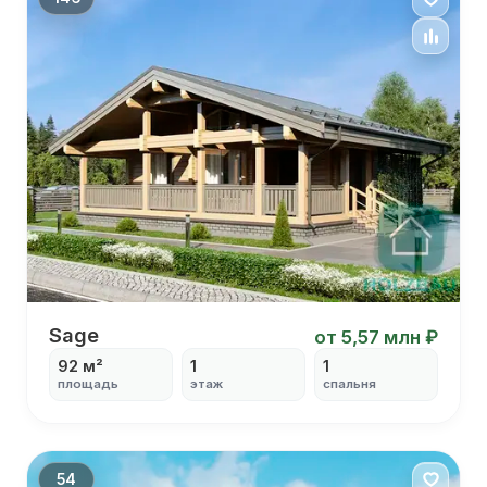
Sage
Sage
от 5,57 млн ₽
92 м²
1
1
площадь
этаж
спальня
С патио
Студия
С печкой
С вторым светом
54