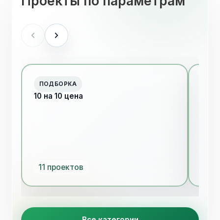
Проекты по параметрам
ПОДБОРКА
ПО
10 на 10 цена
100 
11 проектов
11 
Все категории