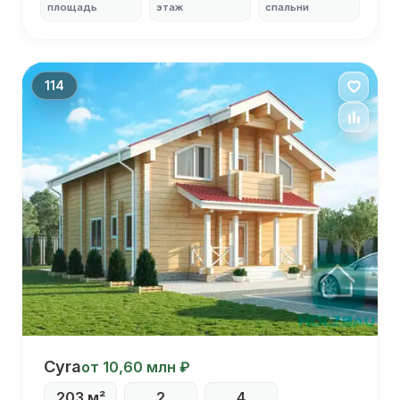
площадь
этаж
спальни
С террасой
С сауной
С гостиной
С печкой
114
Cyra
Cyra
от 10,60 млн ₽
203 м²
2
4