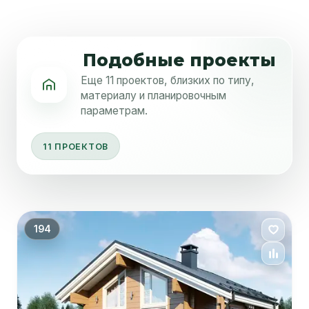
Комнатой
отдыха
С
вторым
светом
Подобные проекты
Еще 11 проектов, близких по типу,
материалу и планировочным
параметрам.
11 ПРОЕКТОВ
194