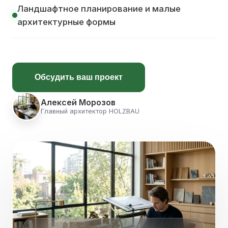
Ландшафтное планирование и малые
архитектурные формы
Обсудить ваш проект
Алексей Морозов
Главный архитектор HOLZBAU