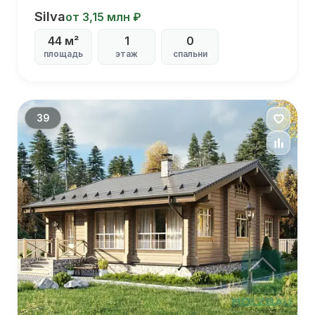
Silva
Silva
от 3,15 млн ₽
44 м²
1
0
С
площадь
этаж
спальни
террасой
С
сауной
С
комнатой
39
отдыха