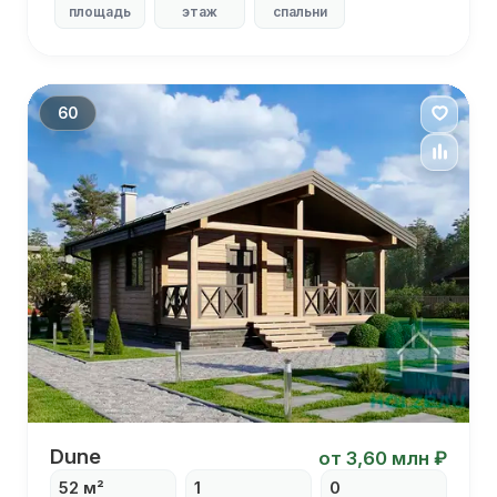
С
площадь
этаж
спальни
террасой
С
панорамными
окнами
С сауной
60
С
комнатой
отдыха
Dune
Dune
от 3,60 млн ₽
52 м²
1
0