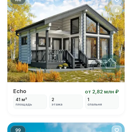
Echo
Echo
от 2,82 млн ₽
41 м²
2
1
площадь
этажа
спальня
С террасой
С вторым светом
С панорамными окнами
С антресолью
99