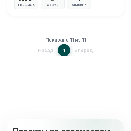
С террасой
площадь
этажа
спальни
С балконом
Для постоянного
проживания
С сауной
Показано 11 из 11
Назад
1
Вперед