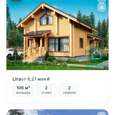
панорамными
окнами
Lira
Lira
от 6,27 млн ₽
106 м²
2
2
С
площадь
этажа
спальни
котельной
С
большими
окнами
С