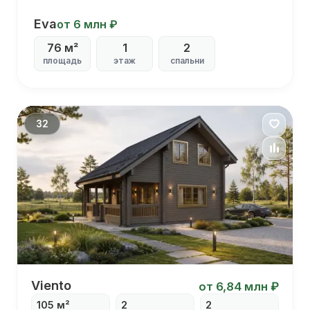
Eva
Eva
от 6 млн ₽
76 м²
1
2
С
площадь
этаж
спальни
вторым
светом
С
сауной
С
32
комнатой
отдыха
С
печкой
Viento
Viento
от 6,84 млн ₽
105 м²
2
2