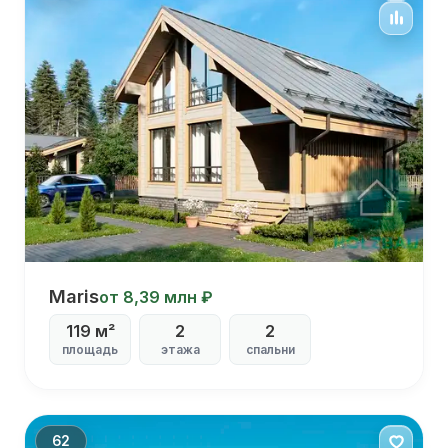
Maris
Maris
от 8,39 млн ₽
119 м²
2
2
С угловой
площадь
этажа
спальни
террасой
С
антресолью
С сауной
62
С