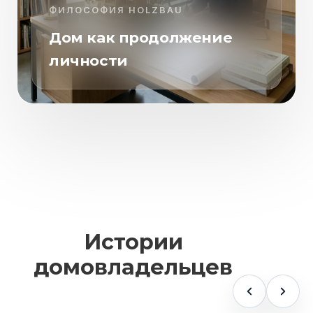
ФИЛОСОФИЯ HOLZBAU
Дом как продолжение
личности
Истории
домовладельцев