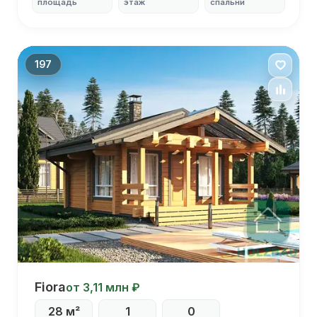
площадь
этаж
спальни
С террасой
С сауной
С комнатой отдыха
С печкой
197
Fiora
Fiora
от 3,11 млн ₽
28 м²
1
0