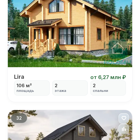
Lira
Lira
от 6,27 млн ₽
106 м²
2
2
площадь
этажа
спальни
С котельной
С большими окнами
С сауной
С крыльцом
32