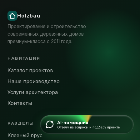
Проектирование и строительство
современных деревянных домов
премиум-класса с 2011 года.
НАВИГАЦИЯ
Каталог проектов
Наше производство
Услуги архитектора
Контакты
AI-помощник
РАЗДЕЛЫ
Отвечу на вопросы и подберу проекты
Клееный брус