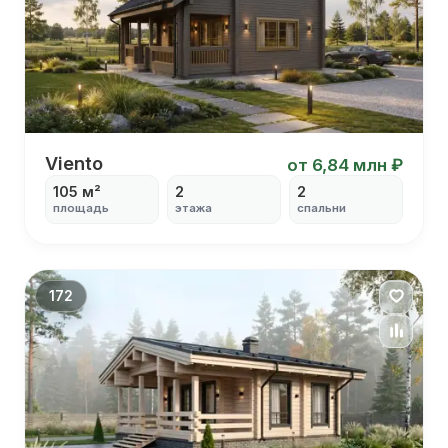
Viento
Viento
от 6,84 млн ₽
105 м²
2
2
площадь
этажа
спальни
С террасой
С комнатой отдыха
С гостиной
С кухней
172