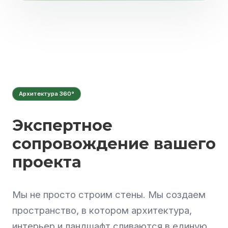
Архитектура 360°
Экспертное
сопровождение вашего
проекта
Мы не просто строим стены. Мы создаем
пространство, в котором архитектура,
интерьер и ландшафт сливаются в единую