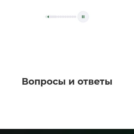
Вопросы и ответы