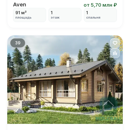
Aven
Aven
от 5,70 млн ₽
91 м²
1
1
площадь
этаж
спальня
С камином
С сауной
С печкой
С купелью
39