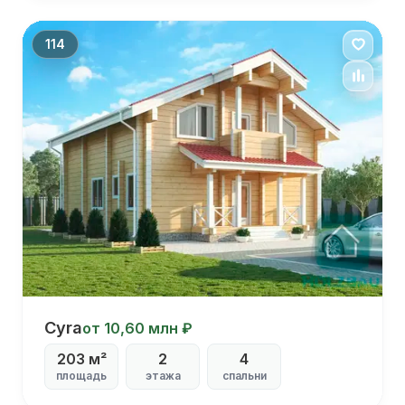
сауной
С
комнатой
114
отдыха
Cyra
Cyra
от 10,60 млн ₽
203 м²
2
4
С террасой
площадь
этажа
спальни
С балконом