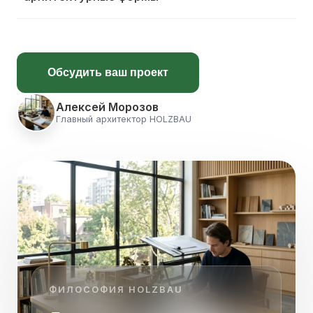
Обсудить ваш проект
Алексей Морозов
Главный архитектор HOLZBAU
ФИЛОСОФИЯ HOLZBAU