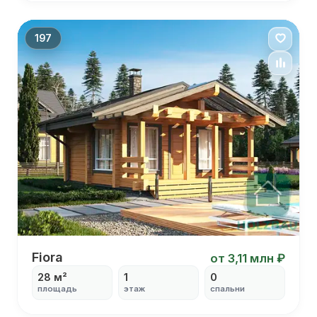
С комнатой отдыха
С печкой
197
Fiora
Fiora
от 3,11 млн ₽
28 м²
1
0
площадь
этаж
спальни
С террасой
С панорамными окнами