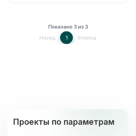
сауной
С
гостиной
С
Показано 3 из 3
печкой
Назад
1
Вперед
Проекты по параметрам