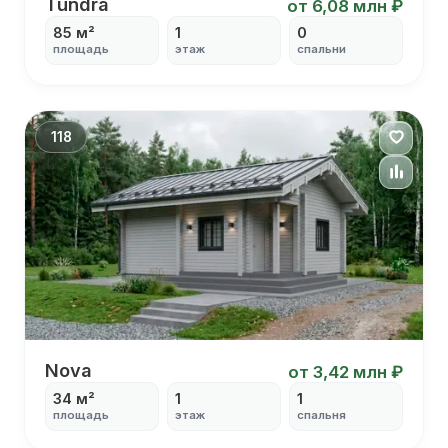
Tundra
Tundra
от 6,08 млн ₽
85 м²
1
0
площадь
этаж
спальни
С сауной
С печкой
С комнатой отдыха
С панорамными окнами
118
Nova
Nova
от 3,42 млн ₽
34 м²
1
1
площадь
этаж
спальня
С сауной
С комнатой отдыха