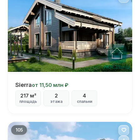
Sierra
Sierra
от 11,50 млн ₽
217 м²
2
4
С камином
площадь
этажа
спальни
Для постоянного
проживания
С бильярдной
С столовой
105