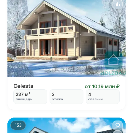
Celesta
Celesta
от 10,19 млн ₽
237 м²
2
4
площадь
этажа
спальни
С столовой
С кабинетом
С террасой
С большими окнами
153