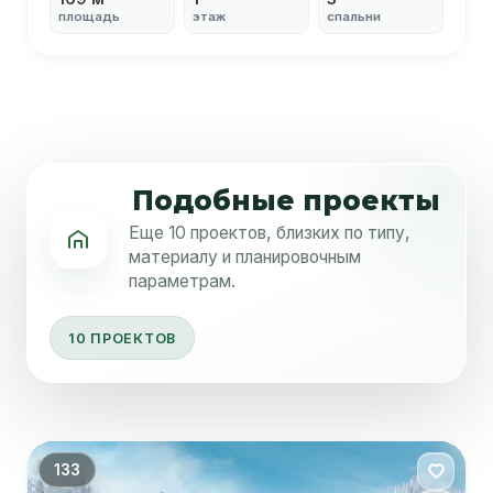
площадь
этаж
спальни
С террасой
С котельной
С панорамными окнами
С столовой
Подобные проекты
Еще 10 проектов, близких по типу,
материалу и планировочным
параметрам.
10 ПРОЕКТОВ
133