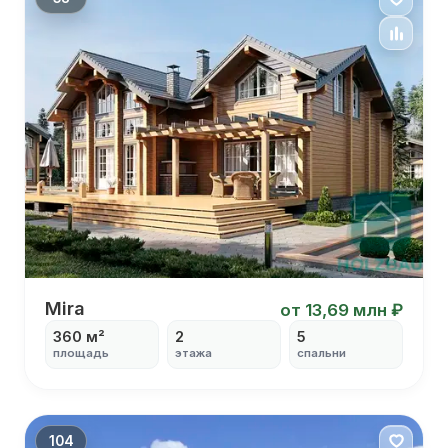
Mira
Mira
от 13,69 млн ₽
360 м²
2
5
площадь
этажа
спальни
С столовой
С патио
С панорамными окнами
С кукушкой
104