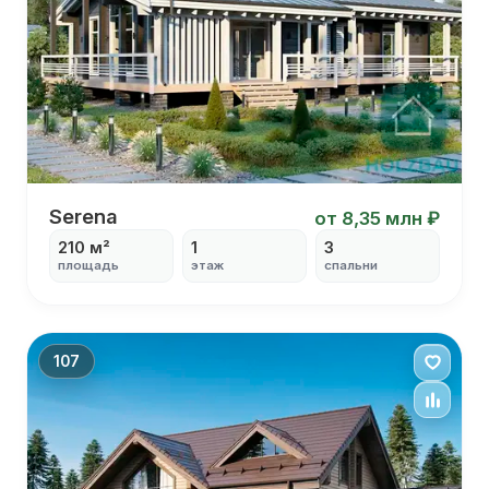
Serena
Serena
от 8,35 млн ₽
210 м²
1
3
площадь
этаж
спальни
С вторым светом
С панорамными окнами
С патио
С кабинетом
107