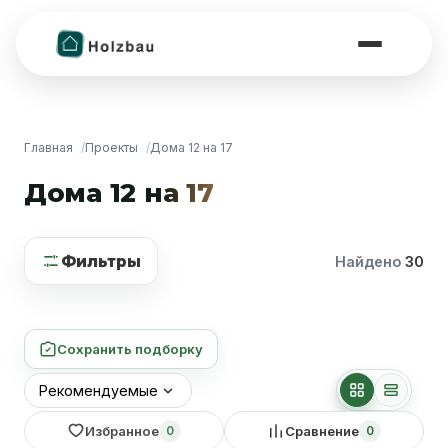
Главная
Проекты
Дома 12 на 17
Дома 12 на 17
Фильтры
Найдено
30
Сохранить подборку
Избранное
Сравнение
0
0