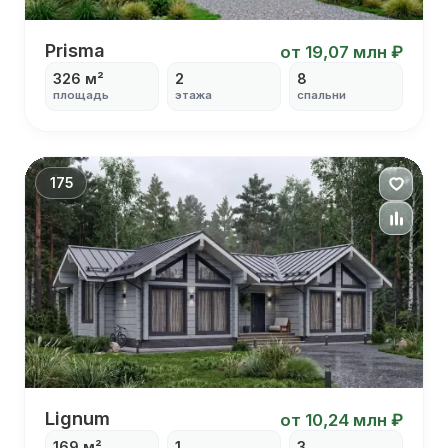
Prisma
Prisma
от 19,07 млн ₽
326 м²
2
8
площадь
этажа
спальни
С террасой
С кукушкой
С комнатой отдыха
С котельной
175
Lignum
Lignum
от 10,24 млн ₽
169 м²
1
3