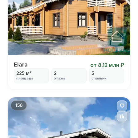
Elara
Elara
от 8,12 млн ₽
225 м²
2
5
площадь
этажа
спальни
С камином
С кабинетом
С панорамными окнами
С кукушкой
156