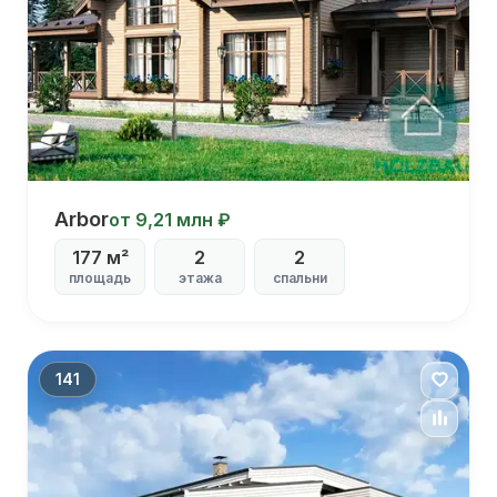
Arbor
Arbor
от 9,21 млн ₽
177 м²
2
2
С
площадь
этажа
спальни
вторым
светом
С
угловой
террасой
141
С
патио
С
камином