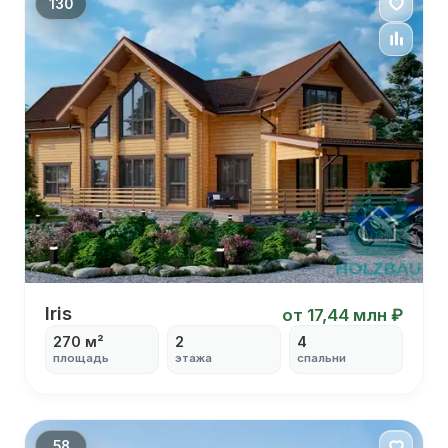
130
окнами
С
столовой
Iris
Iris
от 17,44 млн ₽
270 м²
2
4
площадь
этажа
спальни
С эркером
С террасой
С балконом
С вторым светом
58