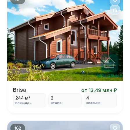
Brisa
Brisa
от 13,49 млн ₽
244 м²
2
4
площадь
этажа
спальни
С террасой
С балконом
С столовой
С котельной
162