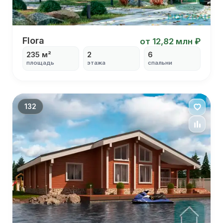
Архитектурный проект надежного дома у
Flora
от 12,82 млн ₽
235 м²
2
6
площадь
этажа
спальни
С патио
С столовой
С кабинетом
С балконом
132