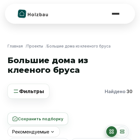
Главная
Проекты
Большие дома из клееного бруса
Большие дома из
клееного бруса
Фильтры
Найдено
30
Сохранить подборку