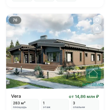
С
барбекю
С
террасой
76
С
столовой
Загородный уютный дом из клееного брус
Vera
от 14,86 млн ₽
283 м²
1
3
площадь
этаж
спальни
С террасой