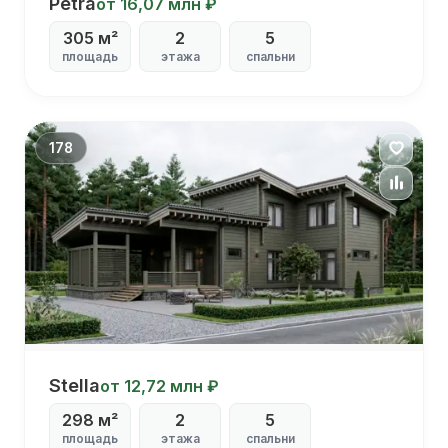
Дом из сибирского бруса премиальная и
Petra
от 16,07 млн ₽
305 м²
2
5
С патио
площадь
этажа
спальни
С
кабинетом
С
столовой
178
С
панорамными
окнами
Эстетика здания из клееного бруса функ
Stella
от 12,72 млн ₽
298 м²
2
5
С
патио
площадь
этажа
спальни