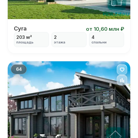
Собственный дом доступная цена готовые
Cyra
от 10,60 млн ₽
203 м²
2
4
площадь
этажа
спальни
С террасой
С балконом
Для постоянного проживания
С сауной
64