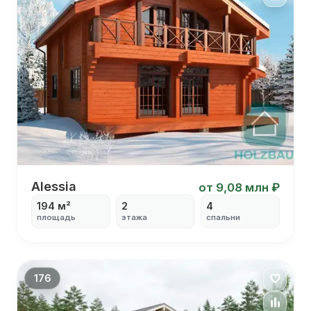
Большой дом из клееного бруса гарантия
Alessia
от 9,08 млн ₽
194 м²
2
4
площадь
этажа
спальни
С террасой
С балконом
С панорамными окнами
С гаражом
176