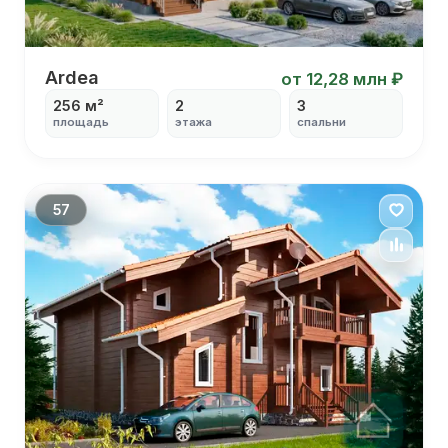
Оптимальное решение дом для большой с
Ardea
от 12,28 млн ₽
256 м²
2
3
площадь
этажа
спальни
С угловой террасой
С бассейном
С столовой
С балконом
57