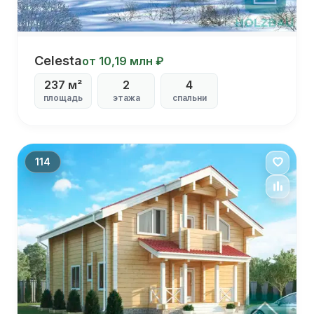
Красивая отделка фасада создание уюта
Celesta
от 10,19 млн ₽
237 м²
2
4
С
столовой
площадь
этажа
спальни
С
Я согласен на
обработку персональных данных
кабинетом
С
террасой
114
С
большими
окнами