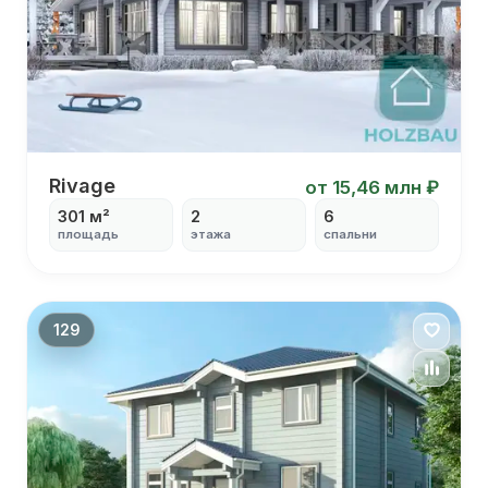
Долговечный дом гарантия профессионал
Rivage
от 15,46 млн ₽
301 м²
2
6
площадь
этажа
спальни
С террасой
С балконом
С патио
С кабинетом
129