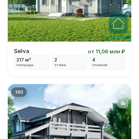
Дом из клееного бруса просторный комф
Selva
от 11,06 млн ₽
217 м²
2
4
площадь
этажа
спальни
С котельной
С кабинетом
С столовой
С высокими потолками
140