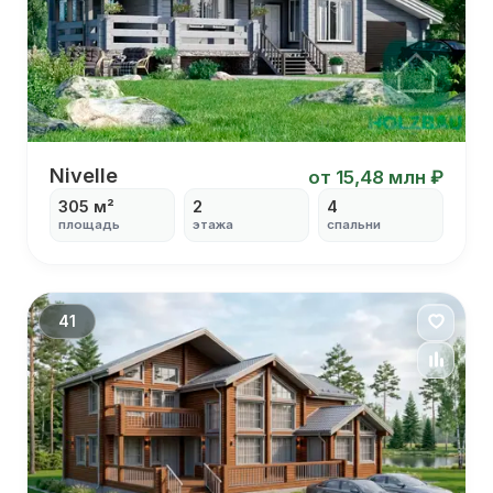
Дом из бруса на заказ панорамное остек
Nivelle
от 15,48 млн ₽
305 м²
2
4
площадь
этажа
спальни
С вторым светом
С балконом
С гаражом на 2 машины
С камином
41