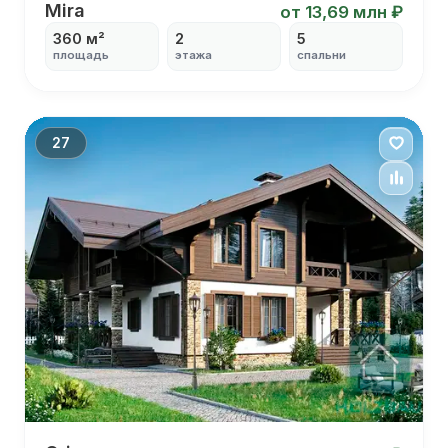
Полный комплект дома из клееного бруса
Mira
от 13,69 млн ₽
360 м²
2
5
площадь
этажа
спальни
С столовой
С патио
С панорамными окнами
С кукушкой
27