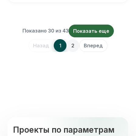
Показано 30 из 43
Показать еще
Назад
1
2
Вперед
Проекты по параметрам