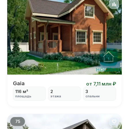
Gaia
Gaia
от 7,11 млн ₽
116 м²
2
3
площадь
этажа
спальни
С террасой
Для постоянного проживания
С котельной
С столовой
75