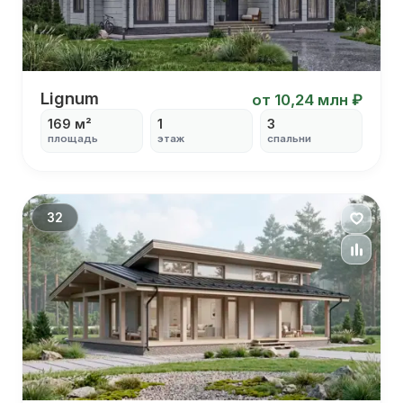
Lignum
Lignum
от 10,24 млн ₽
169 м²
1
3
площадь
этаж
спальни
С террасой
С котельной
С панорамными окнами
С столовой
32