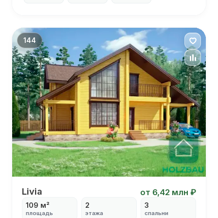
окнами
С камином
С сауной
144
С патио
Livia
Livia
от 6,42 млн ₽
109 м²
2
3
площадь
этажа
спальни
С угловой террасой