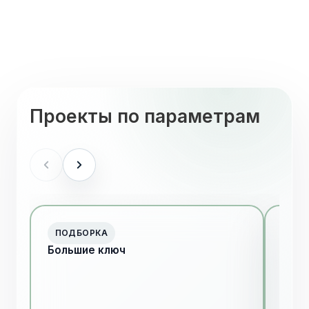
Проекты по параметрам
ПОДБОРКА
ПО
Большие ключ
Быст