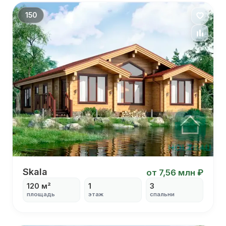
С котельной
150
Skala
Skala
от 7,56 млн ₽
120 м²
1
3
площадь
этаж
спальни
С вторым светом
С столовой
С панорамными окнами