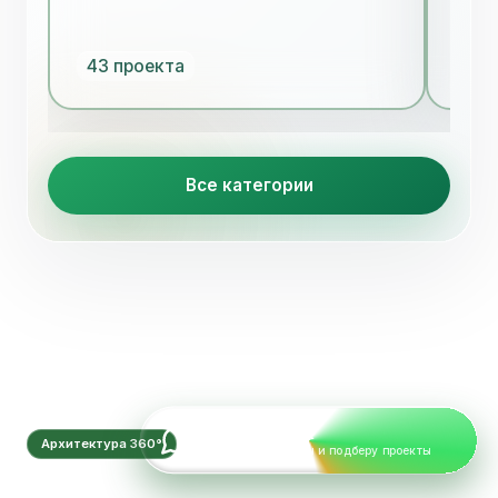
43 проекта
83 
Все категории
Архитектура 360°