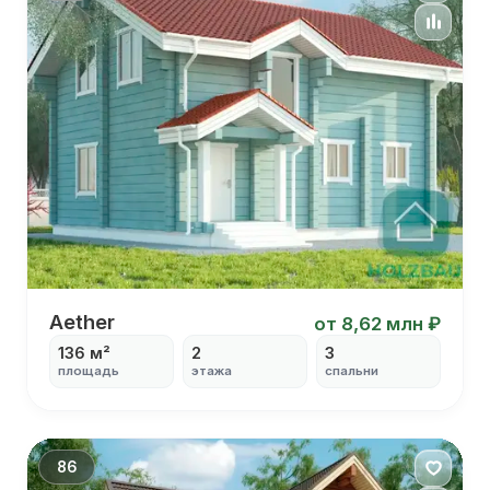
Aether
Aether
от 8,62 млн ₽
136 м²
2
3
площадь
этажа
спальни
С кабинетом
Для постоянного проживания
С большими окнами
С котельной
86