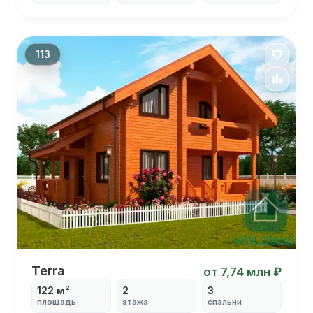
С вторым светом
С столовой
С балконом
113
Terra
Terra
от 7,74 млн ₽
122 м²
2
3
площадь
этажа
спальни
С котельной