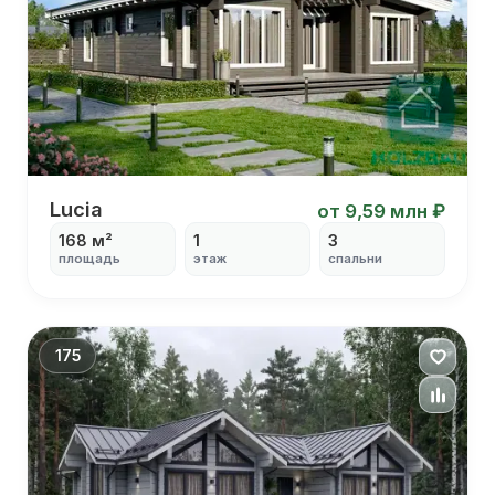
Lucia
Lucia
от 9,59 млн ₽
168 м²
1
3
площадь
этаж
спальни
С камином
С патио
С столовой
С вторым светом
175