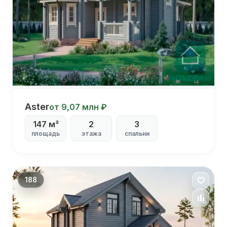
Aster
Aster
от 9,07 млн ₽
147 м²
2
3
С
террасой
площадь
этажа
спальни
С
котельной
С
столовой
188
С
камином