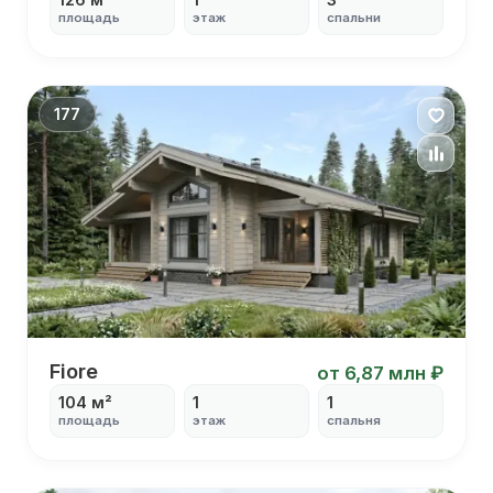
площадь
этаж
спальни
С террасой
С вторым светом
С панорамными окнами
С высокими потолками
177
Fiore
Fiore
от 6,87 млн ₽
104 м²
1
1
площадь
этаж
спальня
С панорамными окнами
С камином
С террасой