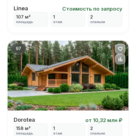
Linea
Linea
Стоимость по запросу
107 м²
1
2
площадь
этаж
спальни
Терраса с патио
Панорамные окна
Высокие потолки
Сауна
97
Dorotea
Dorotea
от 10,32 млн ₽
158 м²
1
2
площадь
этаж
спальни
С террасой