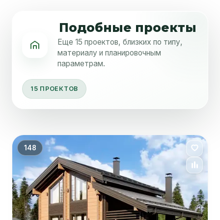
Подобные проекты
Еще 15 проектов, близких по типу,
материалу и планировочным
параметрам.
15 ПРОЕКТОВ
148