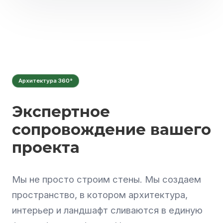
Архитектура 360°
Экспертное
сопровождение вашего
проекта
Мы не просто строим стены. Мы создаем
пространство, в котором архитектура,
интерьер и ландшафт сливаются в единую