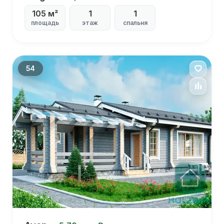
105 м²
1
1
С навесом
площадь
этаж
спальня
под
машину
С патио
С
хозблоком
54
С
комнатой
отдыха