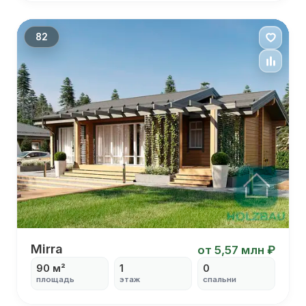
82
Mirra
Mirra
от 5,57 млн ₽
90 м²
1
0
площадь
этаж
спальни
С угловой террасой
С комнатой отдыха