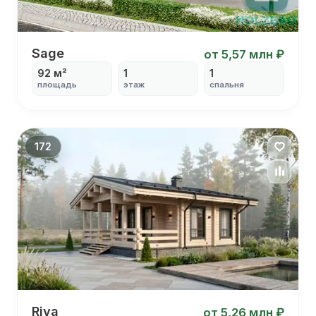
Sage
Sage
от 5,57 млн ₽
92 м²
1
1
площадь
этаж
спальня
С патио
Студия
С печкой
С вторым светом
172
Riva
Riva
от 5,26 млн ₽