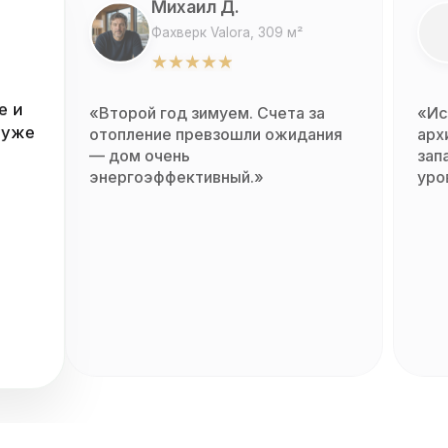
Фахверк Valora, 309 м²
★
★
★
★
★
«Второй год зимуем. Счета за
 и
«Ис
отопление превзошли ожидания
 уже
арх
— дом очень
зап
энергоэффективный.»
уро