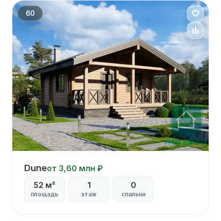
С комнатой отдыха
60
Dune
Dune
от 3,60 млн ₽
52 м²
1
0
С
площадь
этаж
спальни
террасой
С
сауной