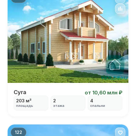
Cyra
Cyra
от 10,60 млн ₽
203 м²
2
4
площадь
этажа
спальни
С террасой
С балконом
Для постоянного проживания
С сауной
122