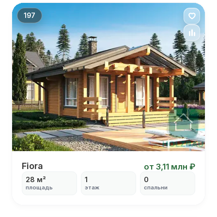
С комнатой отдыха
С печкой
197
Fiora
Fiora
от 3,11 млн ₽
28 м²
1
0
площадь
этаж
спальни
С террасой
С панорамными окнами
С сауной