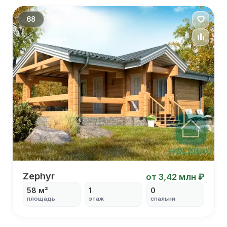
С комнатой отдыха
68
Zephyr
Zephyr
от 3,42 млн ₽
58 м²
1
0
площадь
этаж
спальни
С террасой
С сауной