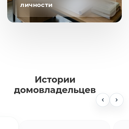
личности
Истории
домовладельцев
Михаил Д.