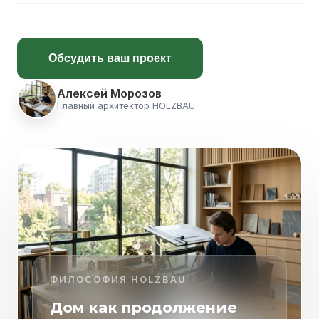
Обсудить ваш проект
Алексей Морозов
Главный архитектор HOLZBAU
ФИЛОСОФИЯ HOLZBAU
Дом как продолжение