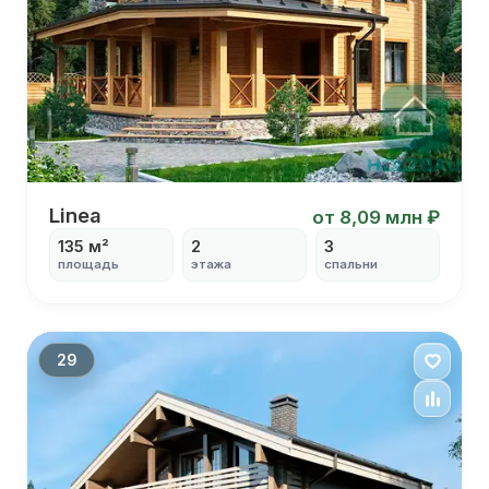
Linea
Linea
от 8,09 млн ₽
135 м²
2
3
площадь
этажа
спальни
С угловой террасой
С сауной
С патио
С бильярдной
29