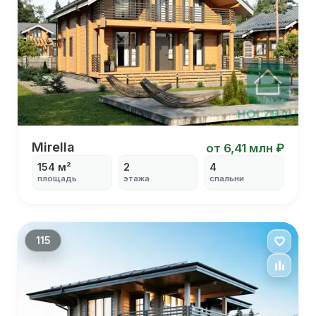
Mirella
Mirella
от 6,41 млн ₽
154 м²
2
4
площадь
этажа
спальни
С террасой
С балконом
С панорамными окнами
С котельной
115