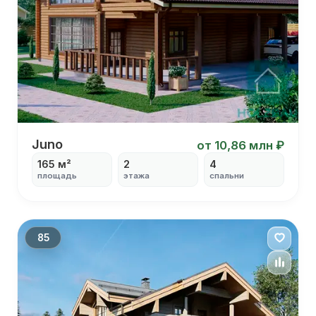
Juno
Juno
от 10,86 млн ₽
165 м²
2
4
площадь
этажа
спальни
С террасой
С балконом
С вторым светом
С патио
85