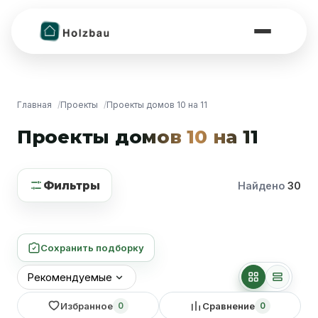
Главная
Проекты
Проекты домов 10 на 11
Проекты домов 10 на 11
Фильтры
Найдено
30
Сохранить подборку
Избранное
Сравнение
0
0