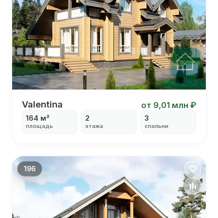
Valentina
Valentina
от 9,01 млн ₽
164 м²
2
3
площадь
этажа
спальни
С угловой террасой
С кабинетом
С кукушкой
С балконом
196