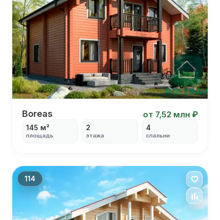
Boreas
Boreas
от 7,52 млн ₽
145 м²
2
4
площадь
этажа
спальни
С балконом
С панорамными окнами
С гардеробной
С панорамными окнами
114