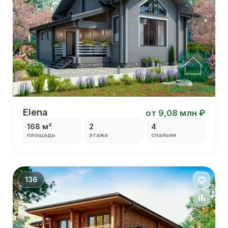
Elena
Elena
от 9,08 млн ₽
168 м²
2
4
площадь
этажа
спальни
С террасой
С вторым светом
С панорамными окнами
С кабинетом
136