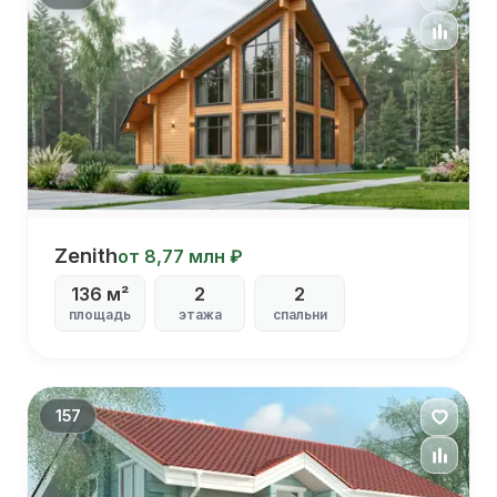
С
большими
окнами
Zenith
Zenith
от 8,77 млн ₽
136 м²
2
2
С
антресолью
площадь
этажа
спальни
С
столовой
С вторым
светом
157
С
панорамными
окнами