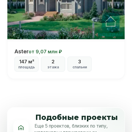
Aster
Aster
от 9,07 млн ₽
147 м²
2
3
С
террасой
площадь
этажа
спальни
С
котельной
С
столовой
С
камином
Подобные проекты
Еще 5 проектов, близких по типу,