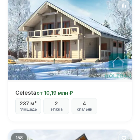
Celesta
Celesta
от 10,19 млн ₽
237 м²
2
4
С
столовой
площадь
этажа
спальни
С
кабинетом
С
террасой
158