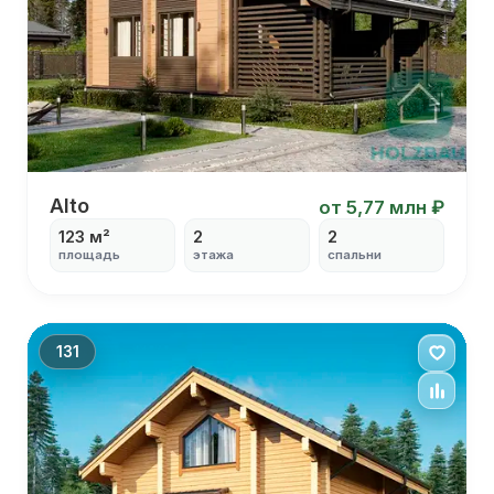
Alto
Alto
от 5,77 млн ₽
123 м²
2
2
площадь
этажа
спальни
С панорамными окнами
С сауной
С патио
С мангалом
131