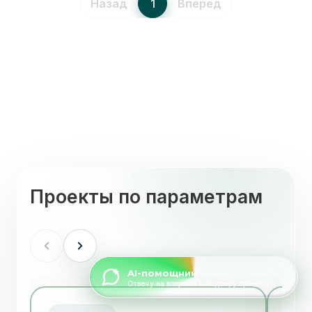
Назад
1
Вперед
Проекты по параметрам