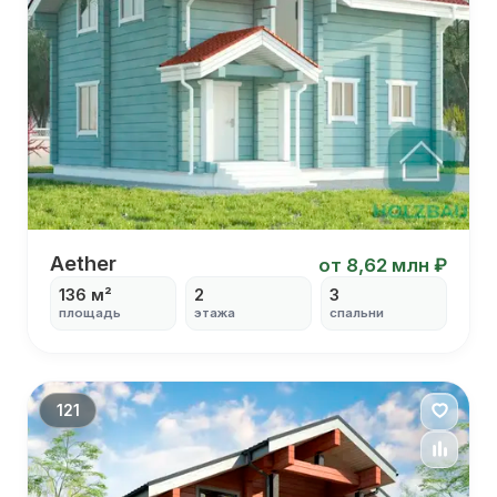
Aether
Aether
от 8,62 млн ₽
136 м²
2
3
площадь
этажа
спальни
С кабинетом
Для постоянного проживания
С большими окнами
С котельной
121