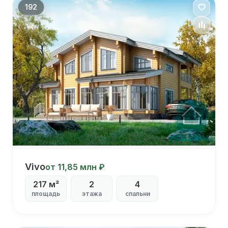
С кабинетом
192
Дом из клееного бруса с планировкой
Vivo
от 11,85 млн ₽
217 м²
2
4
С
балконом
площадь
этажа
спальни
С
вторым
светом