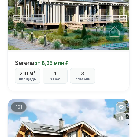
Проект дома
Serena
от 8,35 млн ₽
210 м²
1
3
С вторым
светом
площадь
этаж
спальни
С
панорамными
окнами
С патио
101
С
кабинетом