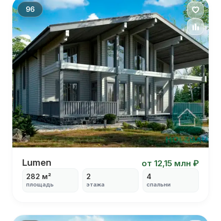
С большими окнами
96
Проект дома из клееного бруса
Lumen
от 12,15 млн ₽
282 м²
2
4
площадь
этажа
спальни
С террасой
С вторым светом
С панорамными окнами