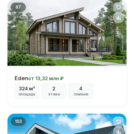
С
эркером
87
С
кабинетом
Проект дома из клееного бруса
Eden
от 13,32 млн ₽
324 м²
2
4
С угловой
террасой
площадь
этажа
спальни
С вторым
светом
С
панорамными
окнами
153
С
кабинетом