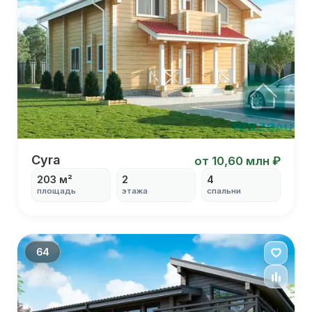
Дом из клееного бруса
Cyra
от 10,60 млн ₽
203 м²
2
4
площадь
этажа
спальни
С террасой
С балконом
Для постоянного проживания
С сауной
64