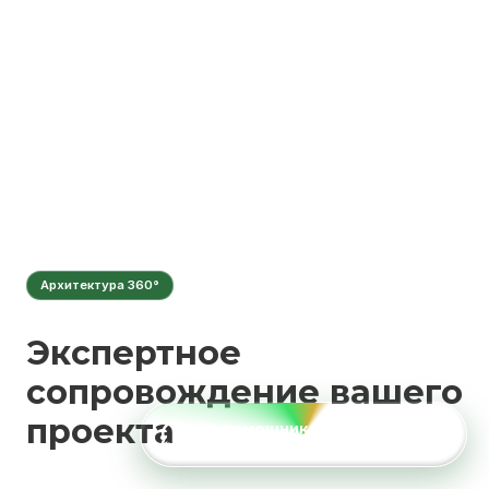
Архитектура 360°
Экспертное
сопровождение вашего
проекта