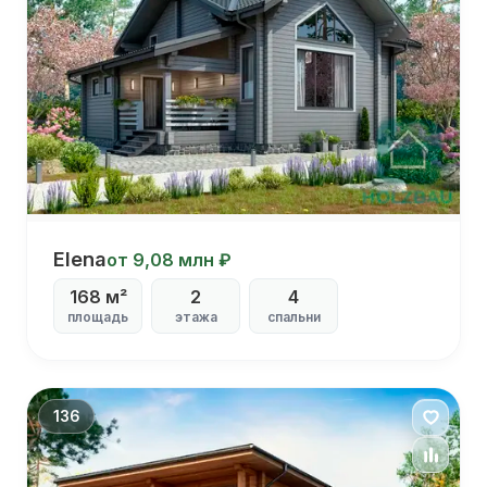
Я согласен на
обработку персональных данных
Проект дома из клееного бруса
Elena
от 9,08 млн ₽
168 м²
2
4
С
террасой
площадь
этажа
спальни
С вторым
светом
С
панорамными
окнами
136
С
кабинетом