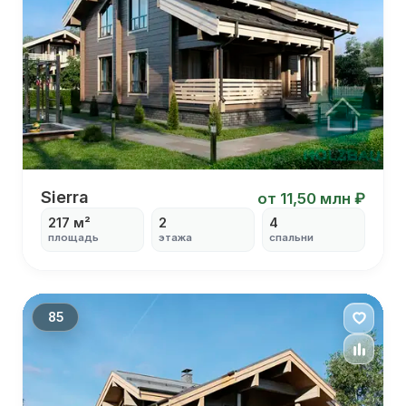
Проект дома из клееного бруса
Sierra
от 11,50 млн ₽
217 м²
2
4
площадь
этажа
спальни
С камином
Для постоянного проживания
С бильярдной
С столовой
85