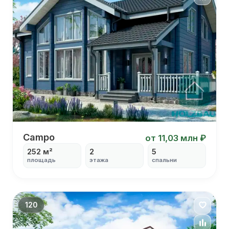
Дом из клееного бруса
Campo
от 11,03 млн ₽
252 м²
2
5
площадь
этажа
спальни
С угловой террасой
С вторым светом
С панорамными окнами
С котельной
120