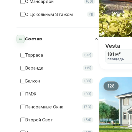
С Мансардой
(66)
С Цокольным Этажом
(1)
Состав
Vesta
Vesta
181 м²
Терраса
(92)
площадь
Веранда
(15)
Балкон
(39)
128
ПМЖ
(93)
Панорамные Окна
(70)
Второй Свет
(54)