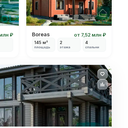
Boreas
Boreas
 млн ₽
от 7,52 млн ₽
145 м²
2
4
площадь
этажа
спальни