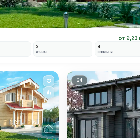
от 9,23
2
4
этажа
спальни
64