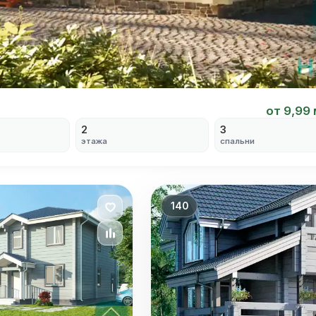
от 9,99
2
3
этажа
спальни
140