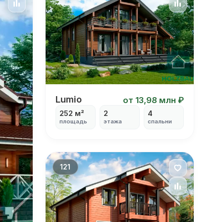
Lumio
Lumio
от 13,98 млн ₽
252 м²
2
4
площадь
этажа
спальни
121