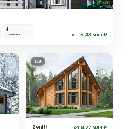
4
от 15,48 млн ₽
спальни
158
Zenith
Zenith
от 8,77 млн ₽