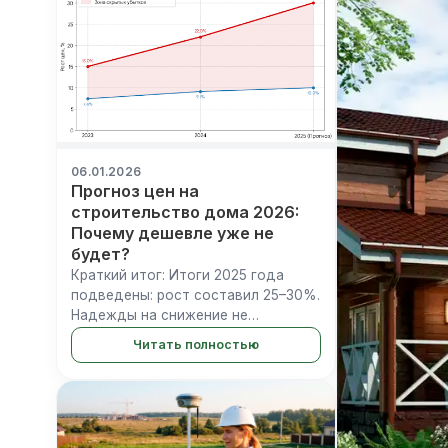
материал, который в...
06.01.2026
Прогноз цен на
строительство дома 2026:
Почему дешевле уже не
будет?
Краткий итог: Итоги 2025 года
подведены: рост составил 25–30%.
Надежды на снижение не
оправдались. Введение эскроу-
Читать полностью
счетов (с марта прошлого года) и
кадровый кризис уже перекроили
рынок. Прогноз на 2026 год&#8230;