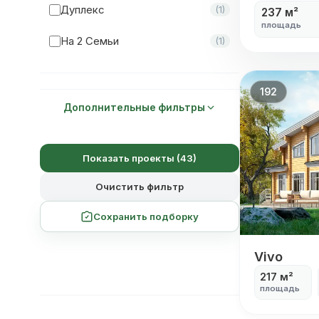
Дуплекс
(1)
237 м²
площадь
Мастер-Спальня
(19)
На 2 Семьи
(1)
192
Дополнительные фильтры
Показать проекты (43)
Очистить фильтр
Сохранить подборку
Vivo
Vivo
217 м²
площадь