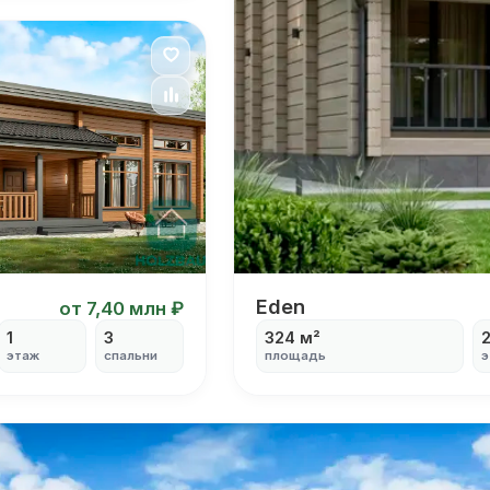
Я согласен на
обработку персональных данных
Eden
Eden
от 7,40 млн ₽
1
3
324 м²
этаж
спальни
площадь
э