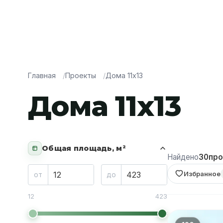
Главная
Проекты
Дома 11х13
Дома 11х13
Общая площадь, м²
Найдено
30
про
Избранное
от
до
12
423