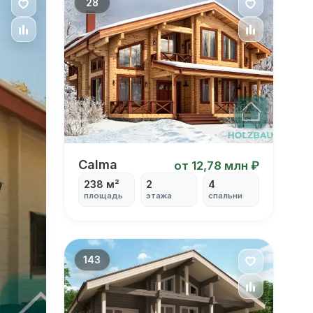
28
Calma
Calma
от 12,78 млн ₽
238 м²
2
4
площадь
этажа
спальни
143