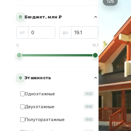
126
Бюджет, млн ₽
₽
от
до
0
19,1
Этажность
Одноэтажные
(42)
Двухэтажные
(68)
Полутораэтажные
(66)