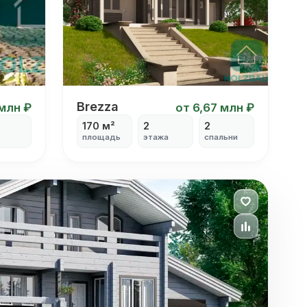
Brezza
Brezza
 млн ₽
от 6,67 млн ₽
170 м²
2
2
площадь
этажа
спальни