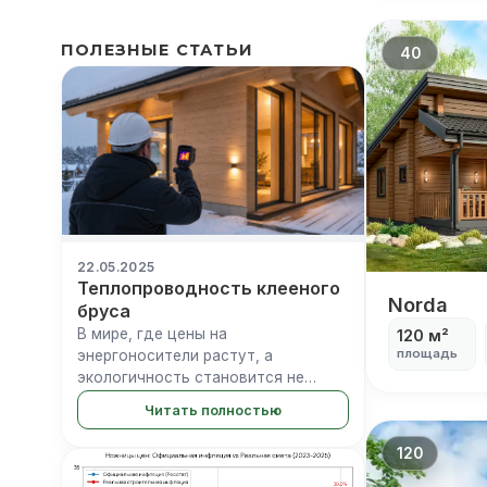
ПОЛЕЗНЫЕ СТАТЬИ
40
22.05.2025
Теплопроводность клееного
Norda
Norda
бруса
В мире, где цены на
120 м²
площадь
энергоносители растут, а
экологичность становится не
просто модным трендом, а
Читать полностью
необходимостью, выбор
строительного материала
120
превращается в стратегическое
решение. Клееный брус —