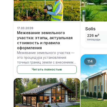
Solis
Solis
17.03.2026
Межевание земельного
226 м²
участка: этапы, актуальная
площадь
стоимость и правила
оформления
Межевание земельного участка —
это процедура установления
114
точных границ земли с внесением
координат в ЕГРН. При отсутствии
Читать полностью
этих данных Росреестр в
большинстве случаев
приостанавливает регистрацию
сделок купли-продажи...