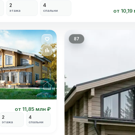
2
4
от 10,19
этажа
спальни
87
от 11,85 млн ₽
2
4
этажа
спальни