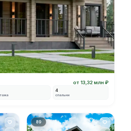
от 13,32 млн ₽
2
4
тажа
спальни
89