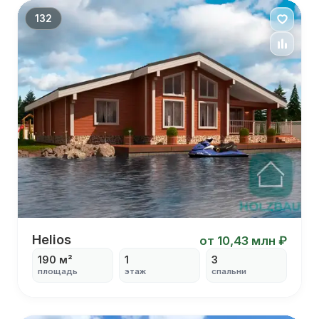
С столовой
132
Helios
Helios
от 10,43 млн ₽
190 м²
1
3
площадь
этаж
спальни
С угловой террасой
С вторым светом
С панорамными окнами