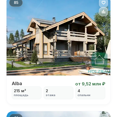
С столовой
85
Alba
Alba
от 9,52 млн ₽
215 м²
2
4
площадь
этажа
спальни
С кукушкой
С патио
С бильярдной