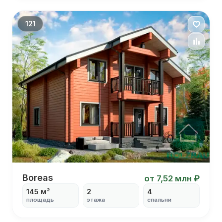
С
террасой
121
С
большими
окнами
Я согласен на
обработку персональных данных
Boreas
Boreas
от 7,52 млн ₽
145 м²
2
4
площадь
этажа
спальни
С балконом
С панорамными окнами