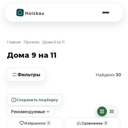
Главная
Проекты
Дома 9 на 11
Дома 9 на 11
Фильтры
Найдено
30
Сохранить подборку
Избранное
Сравнение
0
0