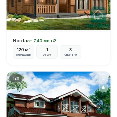
Norda
Norda
от 7,40 млн ₽
120 м²
1
3
С
террасой
площадь
этаж
спальни
С вторым
светом
С
панорамными
окнами
120
С
котельной