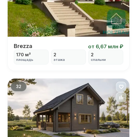
Brezza
Brezza
от 6,67 млн ₽
170 м²
2
2
площадь
этажа
спальни
С террасой
С антресолью
С столовой
С высокими потолками
32