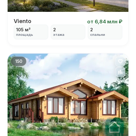
Viento
Viento
от 6,84 млн ₽
105 м²
2
2
площадь
этажа
спальни
С террасой
С комнатой отдыха
С гостиной
С кухней
150