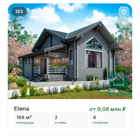
Для постоянного проживания
С сауной
183
Elena
Elena
от 9,08 млн ₽
168 м²
2
4
площадь
этажа
спальни
С террасой
С вторым светом