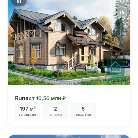
С столовой
81
Runa
Runa
от 10,56 млн ₽
197 м²
2
5
С
балконом
площадь
этажа
спальни
С
эркером
С
гаражом