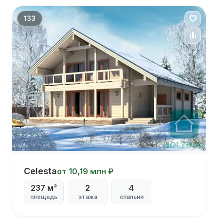
С
кабинетом
133
С
гостиной
Celesta
Celesta
от 10,19 млн ₽
237 м²
2
4
С
столовой
площадь
этажа
спальни
С
кабинетом