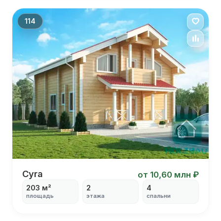
С гардеробной
С панорамными окнами
114
Cyra
Cyra
от 10,60 млн ₽
203 м²
2
4
площадь
этажа
спальни
С террасой
С балконом