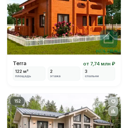
Terra
Terra
от 7,74 млн ₽
122 м²
2
3
площадь
этажа
спальни
С котельной
С балконом
С кабинетом
152