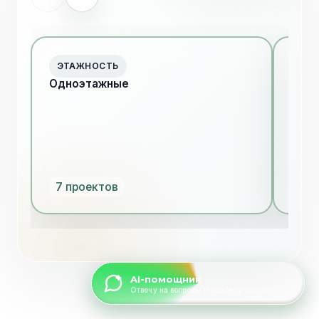
ЭТАЖНОСТЬ
МАТ
Одноэтажные
Из б
7 проектов
31 