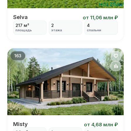
Selva
Selva
от 11,06 млн ₽
217 м²
2
4
площадь
этажа
спальни
С котельной
С кабинетом
С столовой
С высокими потолками
163
Misty
Misty
от 4,68 млн ₽