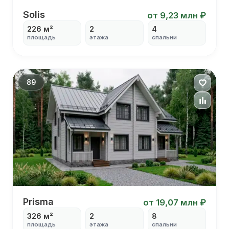
Solis
Solis
от 9,23 млн ₽
226 м²
2
4
площадь
этажа
спальни
С угловой террасой
С балконом
С вторым светом
С панорамными окнами
89
Prisma
Prisma
от 19,07 млн ₽
326 м²
2
8
площадь
этажа
спальни
С террасой