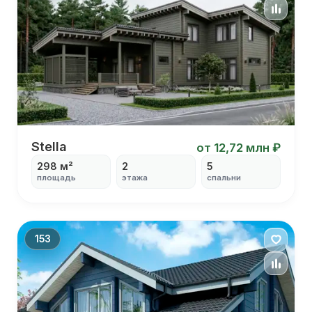
Stella
Stella
от 12,72 млн ₽
298 м²
2
5
площадь
этажа
спальни
С патио
С барбекю
С террасой
С столовой
153