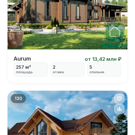
Aurum
Aurum
от 13,42 млн ₽
257 м²
2
5
площадь
этажа
спальни
С угловой террасой
С котельной
С столовой
С большими окнами
130