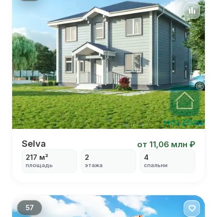
Selva
Selva
от 11,06 млн ₽
217 м²
2
4
площадь
этажа
спальни
С котельной
С кабинетом
С столовой
С высокими потолками
57