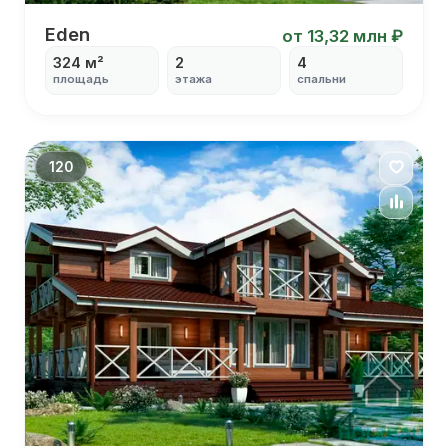
Eden
Eden
от 13,32 млн ₽
324 м²
2
4
площадь
этажа
спальни
С угловой террасой
С вторым светом
С панорамными окнами
С кабинетом
120