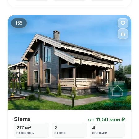
С вторым светом
С эркером
С кабинетом
155
Sierra
Sierra
от 11,50 млн ₽
217 м²
2
4
площадь
этажа
спальни
С камином