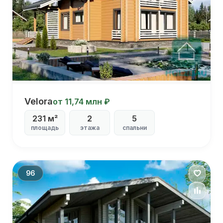
Velora
Velora
от 11,74 млн ₽
231 м²
2
5
С
панорамными
площадь
этажа
спальни
окнами
С угловой
террасой
С
кабинетом
96
С
столовой