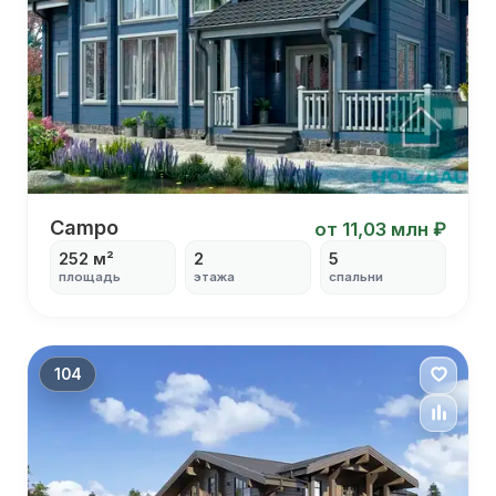
Campo
Campo
от 11,03 млн ₽
252 м²
2
5
площадь
этажа
спальни
С угловой террасой
С вторым светом
С панорамными окнами
С котельной
104