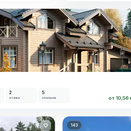
Я согласен на
обработку персональных данных
2
5
от 10,56
этажа
спальни
143