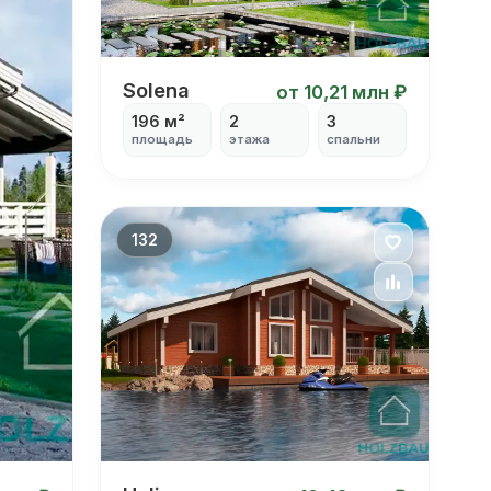
Solena
Solena
от 10,21 млн ₽
196 м²
2
3
площадь
этажа
спальни
132