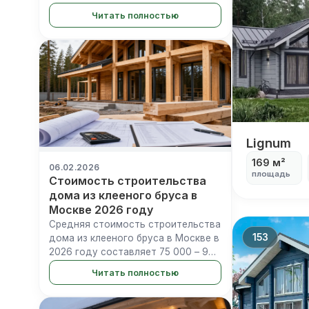
исследования, объединяющую
Читать полностью
традиционные строительные
технологии с современными
дизайнерскими концепциями и
идеями. Стилистические
направлен...
Lignum
Lignum
169 м²
06.02.2026
площадь
Стоимость строительства
дома из клееного бруса в
Москве 2026 году
Средняя стоимость строительства
153
дома из клееного бруса в Москве в
2026 году составляет 75 000 – 90
000 руб./м² за комплектацию
Читать полностью
«Теплый контур» и 120 000 – 150
000 руб./м²&#8230;