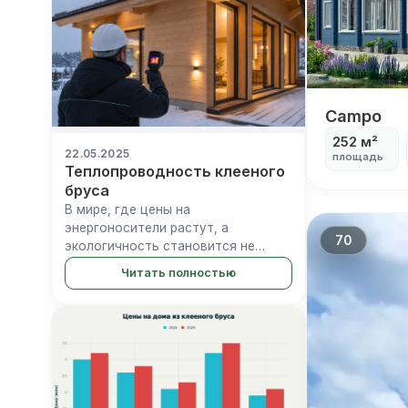
Campo
Campo
252 м²
22.05.2025
площадь
Теплопроводность клееного
бруса
В мире, где цены на
энергоносители растут, а
70
экологичность становится не
просто модным трендом, а
Читать полностью
необходимостью, выбор
строительного материала
превращается в стратегическое
решение. Клееный брус —
материал, который в...