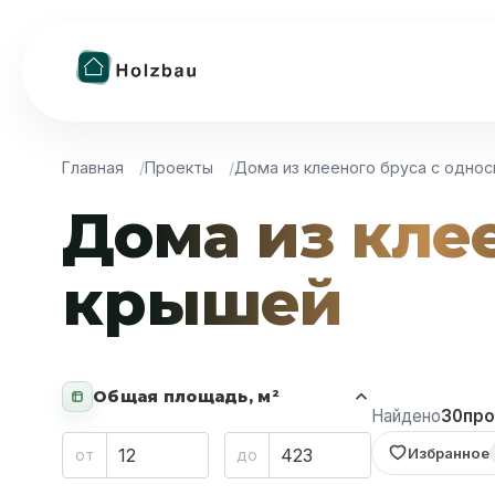
Главная
Проекты
Дома из клееного бруса с одно
Дома из кле
крышей
Общая площадь, м²
Найдено
30
про
Избранное
от
до