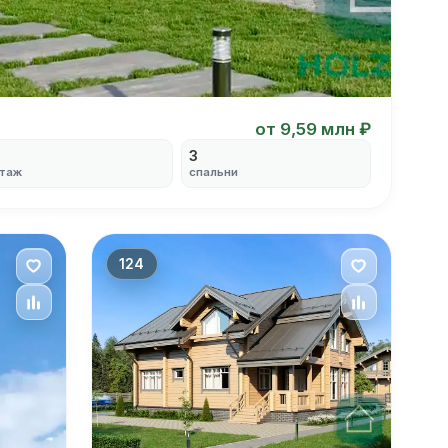
от 9,59 млн ₽
3
таж
спальни
124