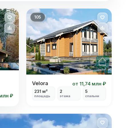
105
Velora
Velora
от 11,74 млн ₽
231 м²
2
5
 млн ₽
площадь
этажа
спальни