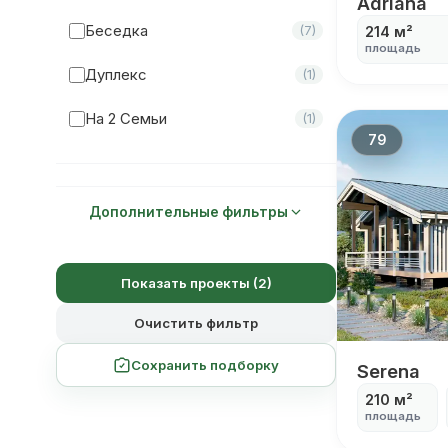
Adriana
Adriana
Комната Отдыха
(22)
Беседка
(7)
214 м²
площадь
Парная
(0)
Дуплекс
(1)
Мастер-Спальня
(19)
На 2 Семьи
(1)
79
Дополнительные фильтры
Показать проекты (2)
Очистить фильтр
Сохранить подборку
Serena
Serena
210 м²
площадь