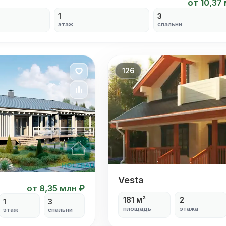
от 10,37
1
3
этаж
спальни
126
Vesta
Vesta
от 8,35 млн ₽
181 м²
2
1
3
площадь
этажа
этаж
спальни