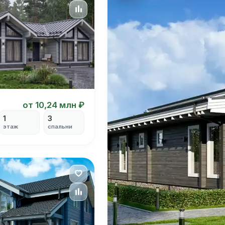
от 10,24 млн ₽
1
3
этаж
спальни