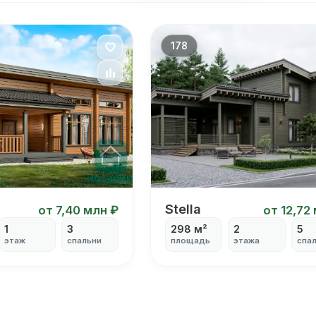
178
агородного дома с односкатной крышей
Проект перспективног
Stella
от 7,40 млн ₽
от 12,72
1
3
298 м²
2
5
этаж
спальни
площадь
этажа
спа