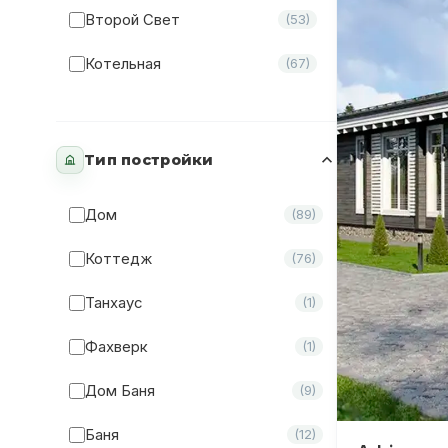
Второй Свет
(53)
Котельная
(67)
Эркер
(6)
Гараж
(4)
Тип постройки
Бассейн
(3)
Дом
(89)
Сауна
(27)
Коттедж
(76)
Камин
(23)
Танхаус
(1)
Кабинет
(48)
Фахверк
(1)
Гардеробная
(53)
Дом Баня
(9)
Кладовая
(1)
Баня
(12)