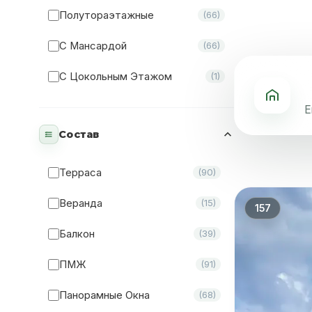
Полутораэтажные
(66)
С Мансардой
(66)
С Цокольным Этажом
(1)
Е
Состав
Терраса
(90)
Веранда
(15)
157
Балкон
(39)
ПМЖ
(91)
Панорамные Окна
(68)