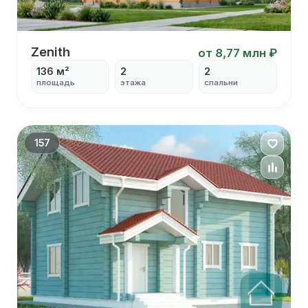
Zenith
Zenith
от 8,77 млн ₽
136 м²
2
2
площадь
этажа
спальни
С антресолью
С столовой
С вторым светом
С панорамными окнами
157