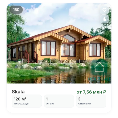
С панорамными окнами
С котельной
150
Skala
Skala
от 7,56 млн ₽
120 м²
1
3
площадь
этаж
спальни
С вторым светом
С столовой