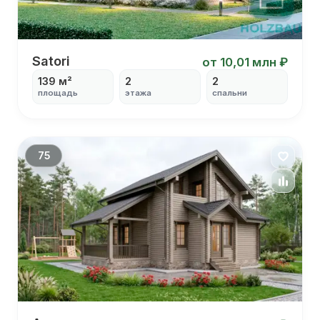
Satori
Satori
от 10,01 млн ₽
139 м²
2
2
площадь
этажа
спальни
С угловой террасой
С балконом
С панорамными окнами
С высокими потолками
75