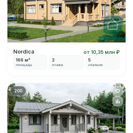
Nordica
Nordica
от 10,35 млн ₽
166 м²
2
5
площадь
этажа
спальни
С террасой
С котельной
С кукушкой
С гардеробной
200