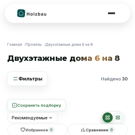
Главная
Проекты
Двухэтажные дома 6 на 8
Двухэтажные дома 6 на 8
Фильтры
Найдено
30
Сохранить подборку
Избранное
Сравнение
0
0