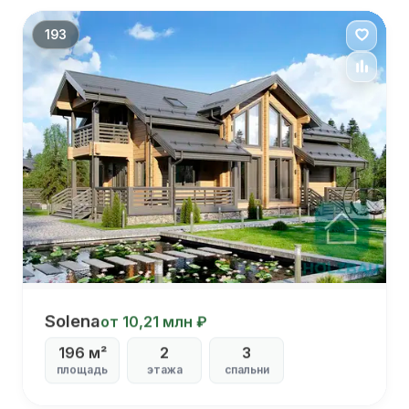
террасой
С
193
патио
С
камином
Solena
Solena
от 10,21 млн ₽
196 м²
2
3
С
балконом
площадь
этажа
спальни
С вторым
светом