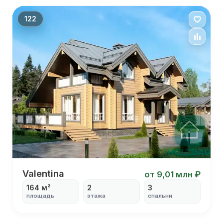
С столовой
С высокими потолками
122
Valentina
Valentina
от 9,01 млн ₽
164 м²
2
3
площадь
этажа
спальни
С угловой террасой
С кабинетом