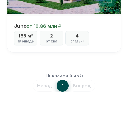
Juno
Juno
от 10,86 млн ₽
165 м²
2
4
С
террасой
площадь
этажа
спальни
С
балконом
С
вторым
светом
С
Показано 5 из 5
патио
Назад
1
Вперед