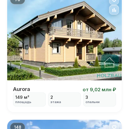
Aurora
Aurora
от 9,02 млн ₽
149 м²
2
3
площадь
этажа
спальни
С балконом
С камином
С высокими потолками
С гардеробной
148