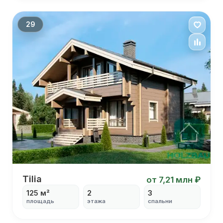
С кабинетом
С гостиной
29
Я согласен на
обработку персональных данных
Tilia
Tilia
от 7,21 млн ₽
125 м²
2
3
площадь
этажа
спальни
С кабинетом
С балконом