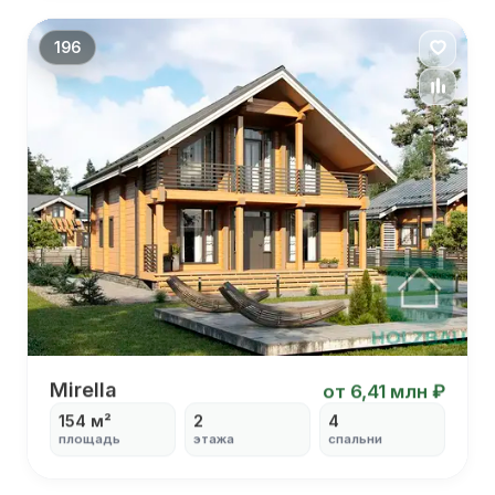
С гардеробной
С панорамными окнами
196
Mirella
Mirella
от 6,41 млн ₽
154 м²
2
4
площадь
этажа
спальни
С террасой
С балконом