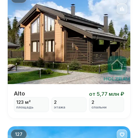
Alto
Alto
от 5,77 млн ₽
123 м²
2
2
площадь
этажа
спальни
С панорамными окнами
С сауной
С патио
С мангалом
127