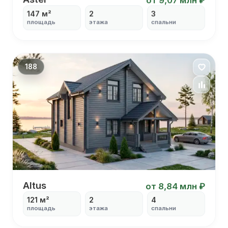
от 9,07 млн ₽
147 м²
2
3
площадь
этажа
спальни
С террасой
С котельной
С столовой
С камином
188
Altus
Altus
от 8,84 млн ₽
121 м²
2
4
площадь
этажа
спальни
С котельной
С кукушкой