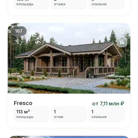
площадь
этажа
спальни
С угловой террасой
С сауной
С патио
С бильярдной
167
Fresco
Fresco
от 7,11 млн ₽
113 м²
1
1
площадь
этаж
спальня
С угловой террасой
С барбекю
С летней кухней