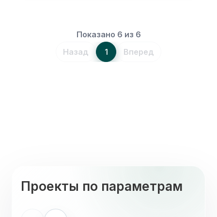
Для постоянного проживания
С сауной
Показано 6 из 6
Назад
1
Вперед
Проекты по параметрам