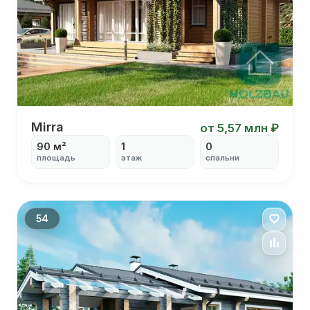
Mirra
Mirra
от 5,57 млн ₽
90 м²
1
0
площадь
этаж
спальни
С угловой террасой
С комнатой отдыха
С хозблоком
С панорамными окнами
54