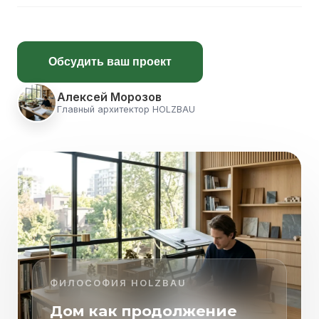
Обсудить ваш проект
Алексей Морозов
Главный архитектор HOLZBAU
ФИЛОСОФИЯ HOLZBAU
Дом как продолжение