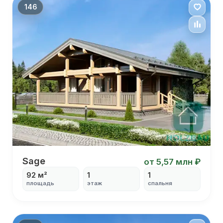
С комнатой отдыха
146
Sage
Sage
от 5,57 млн ₽
92 м²
1
1
площадь
этаж
спальня
С патио
Студия
С печкой