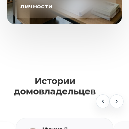
личности
Истории
домовладельцев