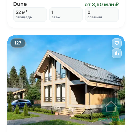
Dune
Dune
от 3,60 млн ₽
52 м²
1
0
площадь
этаж
спальни
С террасой
С сауной
С гостиной
С печкой
127