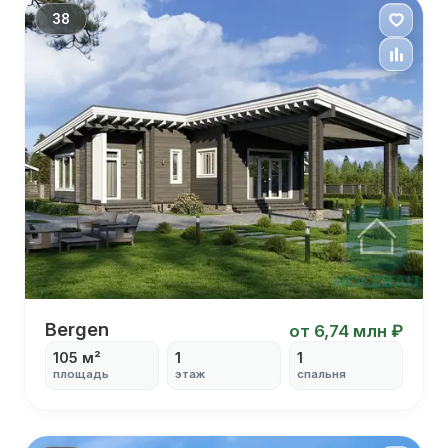
С вторым светом
38
Bergen
Bergen
от 6,74 млн ₽
105 м²
1
1
площадь
этаж
спальня
С навесом под машину
С патио
С хозблоком