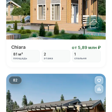
Chiara
Chiara
от 5,89 млн ₽
81 м²
2
1
площадь
этажа
спальня
С угловой террасой
С сауной
С печкой
С комнатой отдыха
82