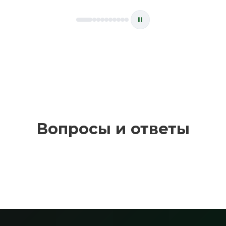
Вопросы и ответы