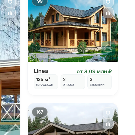
99
Linea
Linea
от 8,09 млн ₽
135 м²
2
3
площадь
этажа
спальни
167