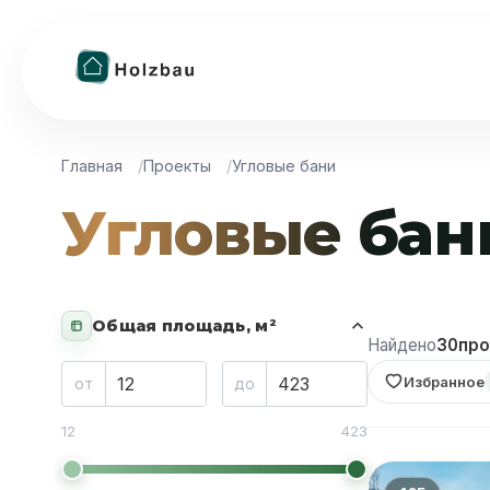
Главная
Проекты
Угловые бани
Угловые бан
Общая площадь, м²
Найдено
30
про
Избранное
от
до
12
423