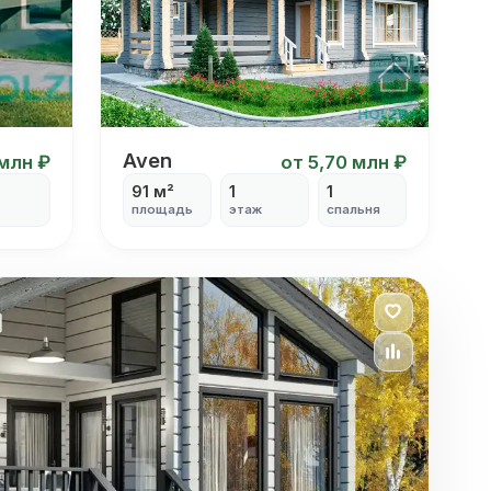
Aven
Aven
 млн ₽
от 5,70 млн ₽
91 м²
1
1
площадь
этаж
спальня