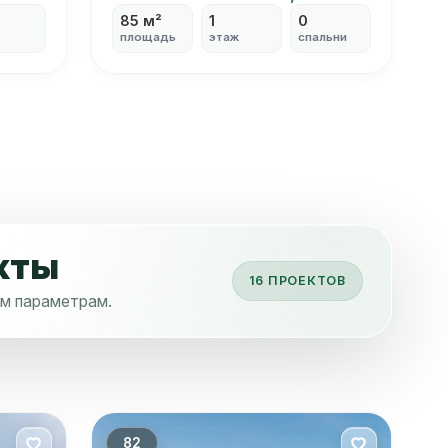
85 м²
1
0
площадь
этаж
спальни
кты
16 ПРОЕКТОВ
ым параметрам.
82