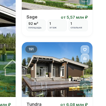
Sage
Sage
от 5,57 млн ₽
92 м²
1
1
площадь
этаж
спальня
191
Tundra
Tundra
 млн ₽
от 6,08 млн ₽