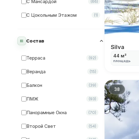
С Мансардой
(66)
С Цокольным Этажом
(1)
Состав
Silva
Silva
44 м²
Терраса
(92)
площадь
Веранда
(15)
Балкон
(39)
38
ПМЖ
(93)
Панорамные Окна
(70)
Второй Свет
(54)