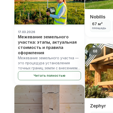
Nobilis
Nobilis
67 м²
площадь
17.03.2026
Межевание земельного
участка: этапы, актуальная
стоимость и правила
68
оформления
Межевание земельного участка —
это процедура установления
точных границ земли с внесением
координат в ЕГРН. При отсутствии
Читать полностью
этих данных Росреестр в
большинстве случаев
приостанавливает регистрацию
сделок купли-продажи...
Zephyr
Zephyr