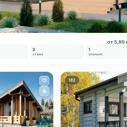
от 5,89
2
1
этажа
спальня
182