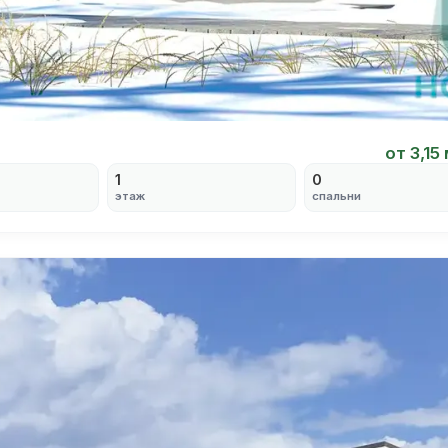
от 3,15
1
0
этаж
спальни