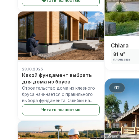
Читать полностью
случае его возникновения.
Современные требования
включают установку систем
обнаружения, правильное...
Chiara
Chiara
81 м²
площадь
23.10.2025
Какой фундамент выбрать
для дома из бруса
92
Строительство дома из клееного
бруса начинается с правильного
выбора фундамента. Ошибки на
этом этапе приводят к трещинам в
Читать полностью
стенах, неравномерной усадке и
дорогостоящему ремонту. По
данным строительной статистики
Моск...