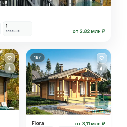
1
от 2,82 млн ₽
спальня
197
Fiora
Fiora
от 3,11 млн ₽