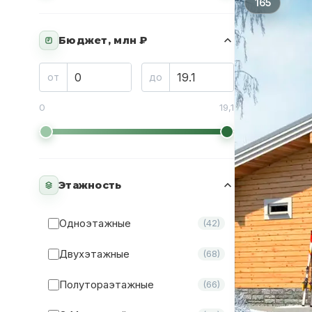
165
Бюджет, млн ₽
₽
от
до
0
19,1
Этажность
Одноэтажные
(42)
Двухэтажные
(68)
Полутораэтажные
(66)