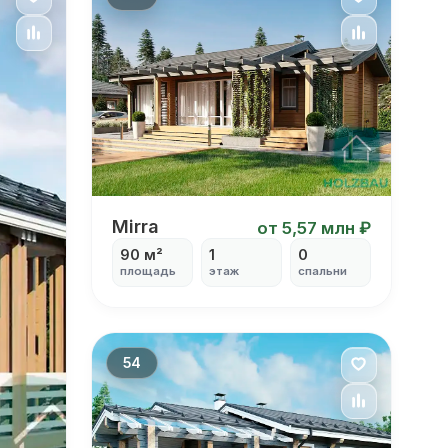
Mirra
Mirra
от 5,57 млн ₽
90 м²
1
0
площадь
этаж
спальни
54