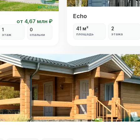
Echo
Echo
от 4,67 млн ₽
41 м²
2
1
0
площадь
этажа
этаж
спальни