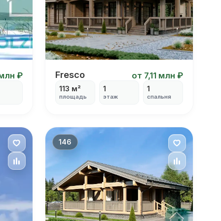
Fresco
Fresco
 млн ₽
от 7,11 млн ₽
113 м²
1
1
площадь
этаж
спальня
146