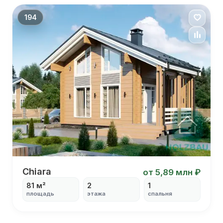
С
194
сауной
С
крыльцом
Chiara
Chiara
от 5,89 млн ₽
81 м²
2
1
площадь
этажа
спальня
С угловой террасой
С сауной
С печкой