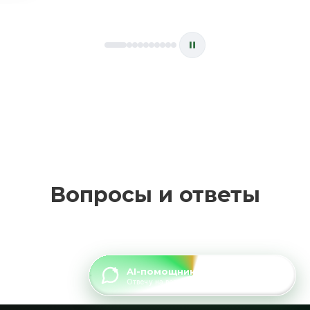
Вопросы и ответы