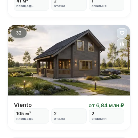
41 м²
2
1
площадь
этажа
спальня
С террасой
С вторым светом
С панорамными окнами
С антресолью
32
Viento
Viento
от 6,84 млн ₽
105 м²
2
2
площадь
этажа
спальни
С террасой
С комнатой отдыха
С гостиной