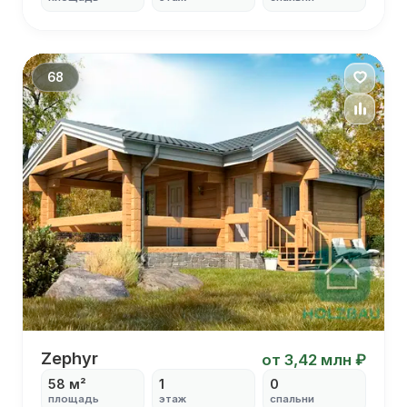
С сауной
С комнатой отдыха
68
Zephyr
Zephyr
от 3,42 млн ₽
58 м²
1
0
площадь
этаж
спальни
С террасой