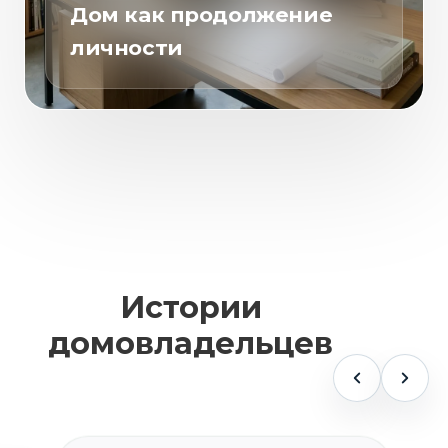
Дом как продолжение
личности
Истории
домовладельцев