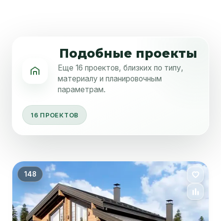
С комнатой отдыха
Подобные проекты
Еще 16 проектов, близких по типу,
материалу и планировочным
параметрам.
16 ПРОЕКТОВ
148