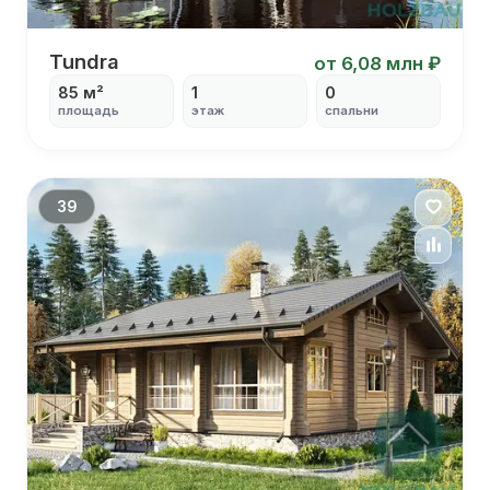
Tundra
Tundra
от 6,08 млн ₽
85 м²
1
0
площадь
этаж
спальни
С сауной
С печкой
С комнатой отдыха
Я согласен на
обработку персональных данных
С панорамными окнами
39