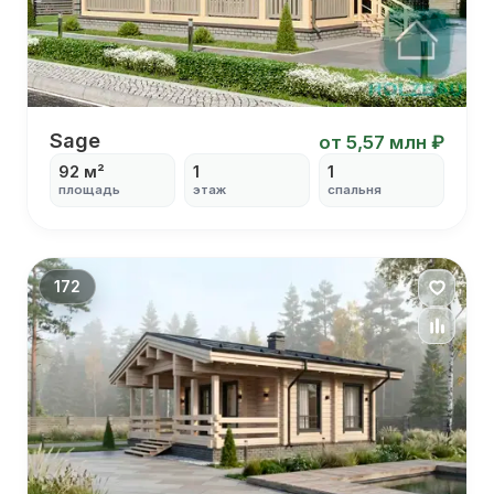
Sage
Sage
от 5,57 млн ₽
92 м²
1
1
площадь
этаж
спальня
С патио
Студия
С печкой
С вторым светом
172