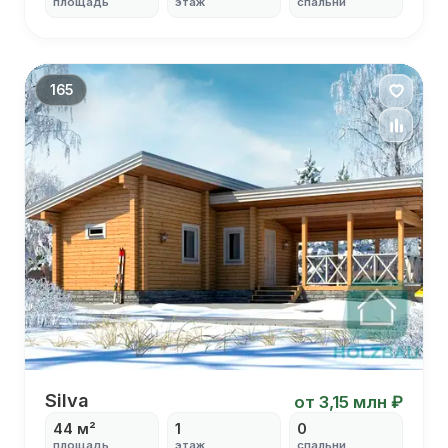
площадь
этаж
спальни
С угловой террасой
С сауной
Комнатой отдыха
С вторым светом
165
Silva
Silva
от 3,15 млн ₽
44 м²
1
0
площадь
этаж
спальни
С террасой