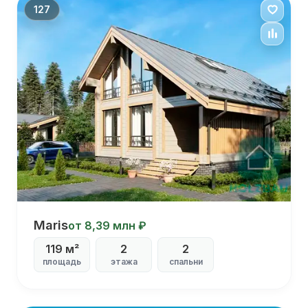
С бильярдной
127
Maris
Maris
от 8,39 млн ₽
119 м²
2
2
С угловой
площадь
этажа
спальни
террасой
С
антресолью