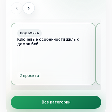
ПОДБОРКА
ПО
Ключевые особенности жилых
Цена
домов 6х6
прое
2 проекта
5 п
Все категории