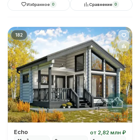
Избранное
Сравнение
0
0
182
Echo
Echo
от 2,82 млн ₽