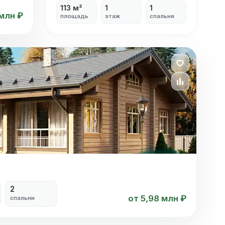
113 м²
1
1
 млн ₽
площадь
этаж
спальня
2
от 5,98 млн ₽
спальни