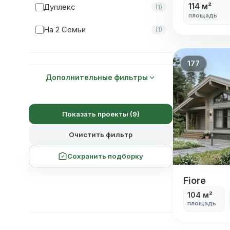
114 м²
Дуплекс
(1)
площадь
Мастер-Спальня
(19)
На 2 Семьи
(1)
177
Дополнительные фильтры
Показать проекты (9)
Очистить фильтр
Сохранить подборку
Fiore
Fiore
104 м²
площадь