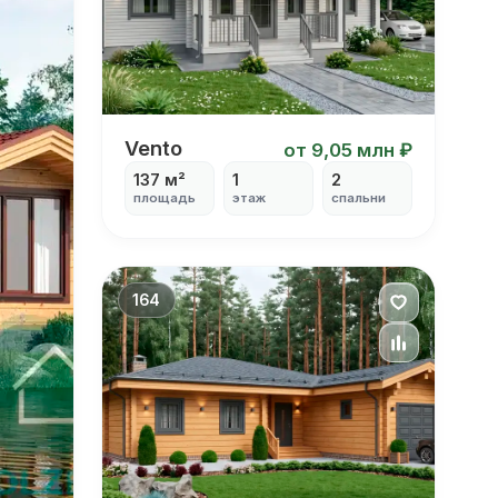
Vento
Vento
от 9,05 млн ₽
137 м²
1
2
площадь
этаж
спальни
164