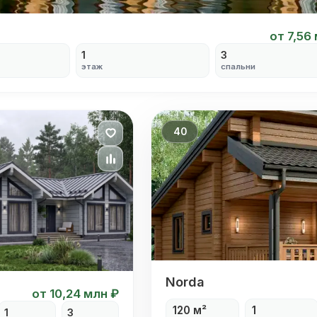
от 7,56
1
3
этаж
спальни
40
Norda
Norda
от 10,24 млн ₽
120 м²
1
1
3