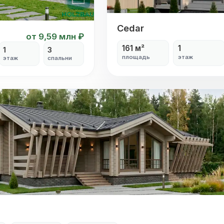
Cedar
Cedar
от 9,59 млн ₽
161 м²
1
1
3
площадь
этаж
этаж
спальни