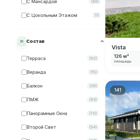
С Мансардой
(66)
С Цокольным Этажом
(1)
Состав
Vista
Vista
126 м²
Терраса
(92)
площадь
Веранда
(15)
Балкон
(39)
141
ПМЖ
(93)
Панорамные Окна
(70)
Второй Свет
(54)