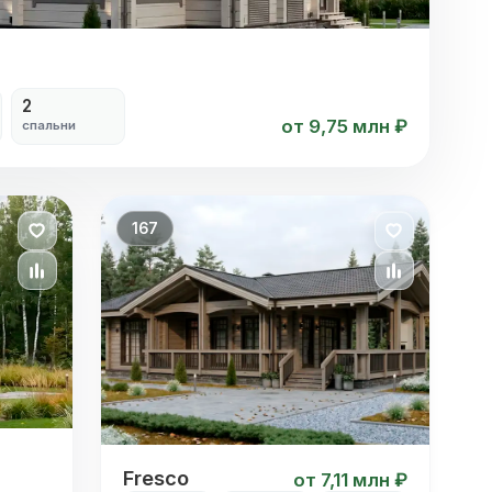
2
от 9,75 млн ₽
спальни
167
Fresco
Fresco
от 7,11 млн ₽