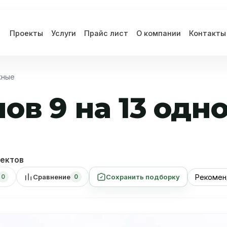
Проекты
Услуги
Прайс лист
О компании
Контакты
жные
ов 9 на 13 од
ектов
Сравнение
Сохранить подборку
0
0