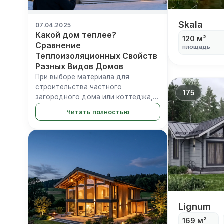
Skala
Skala
07.04.2025
Какой дом теплее?
120 м²
Сравнение
площадь
Теплоизоляционных Свойств
Разных Видов Домов
При выборе материала для
строительства частного
175
загородного дома или коттеджа,
одним из самых важных вопросов
Читать полностью
является его способность
сохранять тепло. От этого
напрямую зависят комфорт
проживания, особенно зимой, и р...
Lignum
Lignum
169 м²