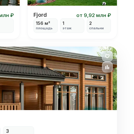
Fjord
Fjord
 млн ₽
от 9,92 млн ₽
156 м²
1
2
площадь
этаж
спальни
3