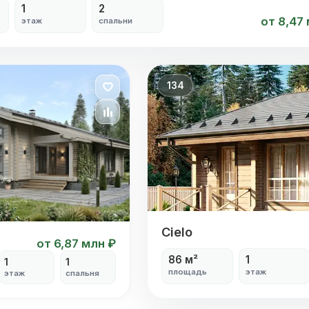
1
2
от 8,47
этаж
спальни
134
Cielo
Cielo
от 6,87 млн ₽
86 м²
1
1
1
площадь
этаж
этаж
спальня