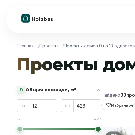
Главная
Проекты
Проекты домов 9 на 13 одноэта
Проекты дом
Общая площадь, м²
Найдено
30
про
Избранное
от
до
12
423