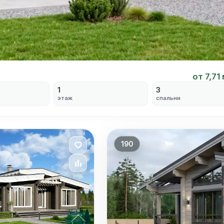
от 7,71
1
3
этаж
спальни
190