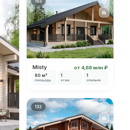
163
Misty
Misty
от 4,68 млн ₽
80 м²
1
1
площадь
этаж
спальня
132