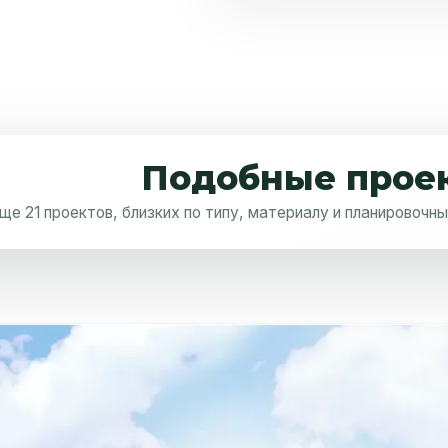
Подобные прое
Я согласен на
обработку персональных данных
ще 21 проектов, близких по типу, материалу и планировочн