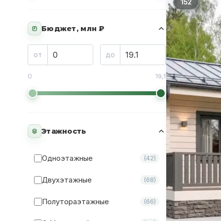
152
Бюджет, млн ₽
₽
от
до
0
19,1
Этажность
Одноэтажные
(42)
Двухэтажные
(68)
Полутораэтажные
(66)