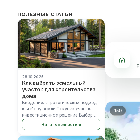
ПОЛЕЗНЫЕ СТАТЬИ
Е
28.10.2025
Как выбрать земельный
участок для строительства
дома
Введение: стратегический подход
к выбору земли Покупка участка —
150
инвестиционное решение Выбор
земельного участка — это не
Читать полностью
просто место для строительства.
Это долгосрочная инвестиция