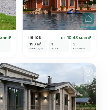
Helios
Helios
 млн ₽
от 10,43 млн ₽
190 м²
1
3
площадь
этаж
спальни