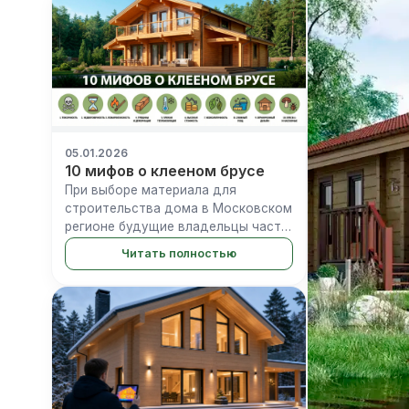
стоимостью в миллионы рублей,
котор...
05.01.2026
10 мифов о клееном брусе
При выборе материала для
строительства дома в Московском
регионе будущие владельцы часто
сталкиваются с противоречивой
Читать полностью
информацией. Дома из клееного
бруса окружены полярными
мнениями: от восторженных
отзывов владельце...