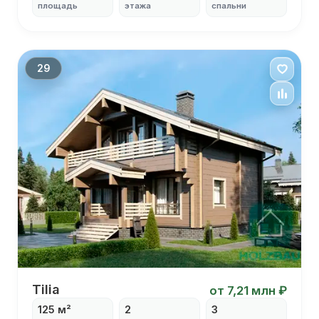
площадь
этажа
спальни
С котельной
С кукушкой
С кабинетом
С гостиной
29
Я согласен на
обработку персональных данных
Tilia
Tilia
от 7,21 млн ₽
125 м²
2
3