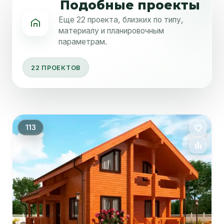
Подобные проекты
Еще 22 проекта, близких по типу,
материалу и планировочным
параметрам.
22 ПРОЕКТОВ
113