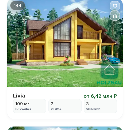
С кухней
144
Livia
Livia
от 6,42 млн ₽
109 м²
2
3
площадь
этажа
спальни
С угловой террасой
С вторым светом
С столовой