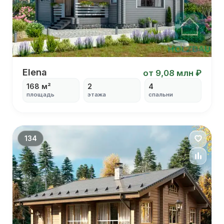
Elena
Elena
от 9,08 млн ₽
168 м²
2
4
площадь
этажа
спальни
С террасой
С вторым светом
С панорамными окнами
С кабинетом
134