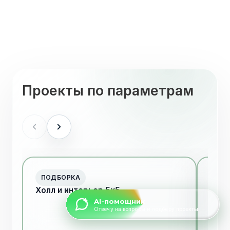
Проекты по параметрам
ПОДБОРКА
ПО
Холл и интерьер 5х5
Возв
AI-помощник
Отвечу на вопросы и подберу проекты