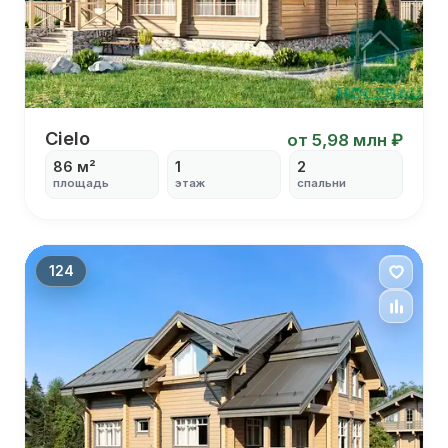
Cielo
Cielo
от 5,98 млн ₽
86 м²
1
2
площадь
этаж
спальни
С вторым светом
С панорамными окнами
Студия
С гостиной
124