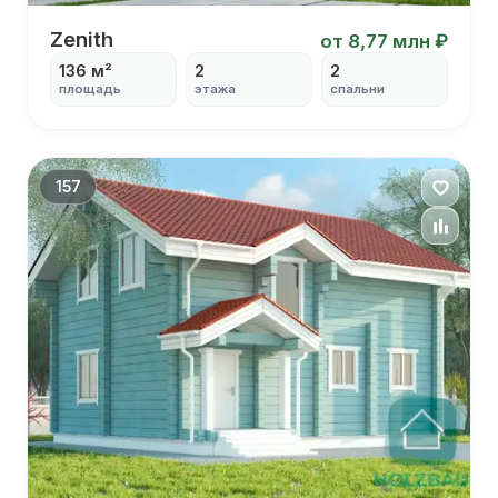
Zenith
Zenith
от 8,77 млн ₽
136 м²
2
2
площадь
этажа
спальни
С антресолью
С столовой
С вторым светом
С панорамными окнами
157