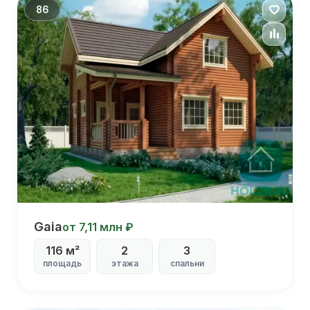
С балконом
86
Gaia
Gaia
от 7,11 млн ₽
116 м²
2
3
С террасой
площадь
этажа
спальни
Для постоянного
проживания
С котельной