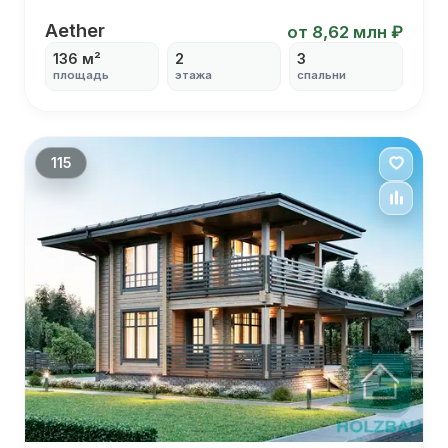
Aether
Aether
от 8,62 млн ₽
136 м²
2
3
площадь
этажа
спальни
С кабинетом
Для постоянного проживания
С большими окнами
С котельной
115