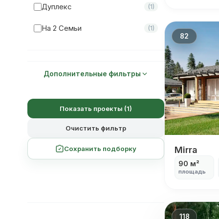
Дуплекс
(1)
Мастер-Спальня
(19)
На 2 Семьи
(1)
82
Дополнительные фильтры
Показать проекты (1)
Очистить фильтр
Mirra
Mirra
Сохранить подборку
90 м²
площадь
118