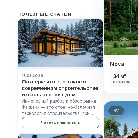
ПОЛЕЗНЫЕ СТАТЬИ
Nova
Nova
34 м²
13.03.2026
Фахверк: что это такое в
площадь
современном строительстве
и сколько стоит дом
Инженерный разбор и обзор рынка
Фахверк — это стоечно-балочная
92
технология строительства, при
которой несущий деревянный
Читать полностью
каркас остается видимым на
фасаде, а пространство между