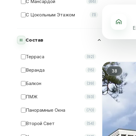
С Мансардой
(66)
С Цокольным Этажом
(1)
Е
Состав
Терраса
(92)
Веранда
(15)
38
Балкон
(39)
ПМЖ
(93)
Панорамные Окна
(70)
Второй Свет
(54)