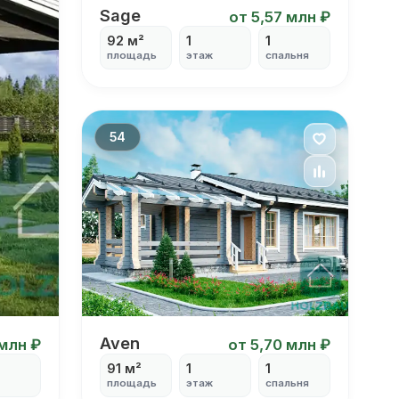
Sage
Sage
от 5,57 млн ₽
92 м²
1
1
площадь
этаж
спальня
54
Aven
Aven
 млн ₽
от 5,70 млн ₽
91 м²
1
1
площадь
этаж
спальня