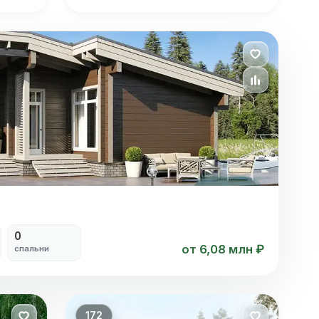
0
от 6,08 млн ₽
спальни
172