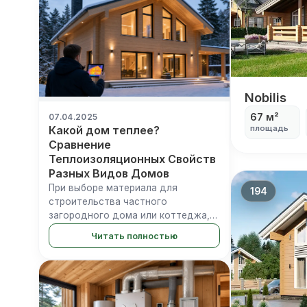
балками заполняется сэндвич-
панелями или...
Nobilis
Nobilis
67 м²
07.04.2025
площадь
Какой дом теплее?
Сравнение
Теплоизоляционных Свойств
Разных Видов Домов
При выборе материала для
194
строительства частного
загородного дома или коттеджа,
одним из самых важных вопросов
Читать полностью
является его способность
сохранять тепло. От этого
напрямую зависят комфорт
проживания, особенно зимой, и р...