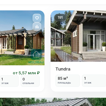
191
Tundra
Tundra
от 5,57 млн ₽
85 м²
1
1
0
площадь
этаж
этаж
спальни