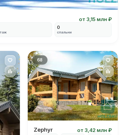
от 3,15 млн ₽
0
таж
спальни
68
Zephyr
Zephyr
от 3,42 млн ₽