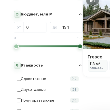
167
Бюджет, млн ₽
₽
от
до
0
19,1
Fresco
Fresco
113 м²
Этажность
площадь
Одноэтажные
(42)
Двухэтажные
(68)
Полутораэтажные
(66)