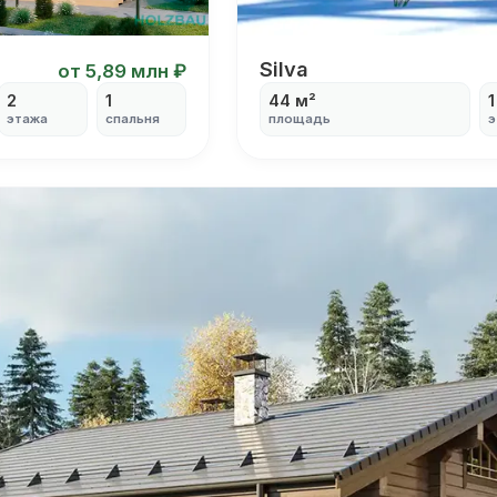
Silva
Silva
от 5,89 млн ₽
2
1
44 м²
1
этажа
спальня
площадь
э