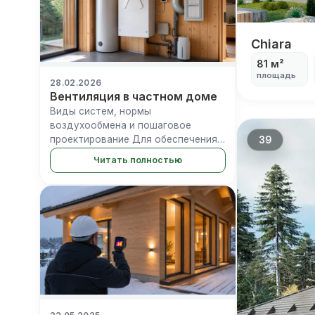
Chiara
Chiara
81 м²
площадь
28.02.2026
Вентиляция в частном доме
Виды систем, нормы
воздухообмена и пошаговое
проектирование Для обеспечения
39
безопасного микроклимата в
Читать полностью
частном доме требуется
организованный воздухообмен с
нормативом не менее 30 м³/ч на
человека. В современных гермет...