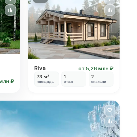
Riva
Riva
от 5,26 млн ₽
73 м²
1
2
 млн ₽
площадь
этаж
спальни