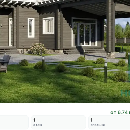
от 6,74
1
1
этаж
спальня