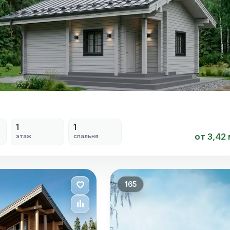
Я согласен на
обработку персональных данных
1
1
от 3,42
этаж
спальня
165