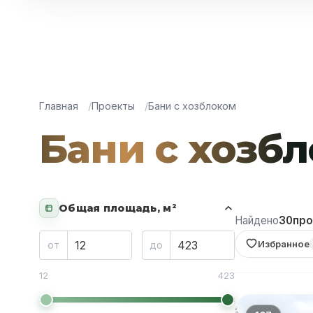
Главная
Проекты
Бани с хозблоком
Бани с хозб
Общая площадь, м²
Найдено
30
про
Избранное
от
до
12
423