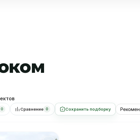
Проекты
Услуги
Прайс лист
О компании
Контакты
локом
ектов
Сравнение
Сохранить подборку
0
0