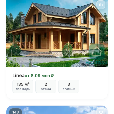
Linea
Linea
от 8,09 млн ₽
135 м²
2
3
С
площадь
этажа
спальни
угловой
террасой
С
сауной
С
148
патио