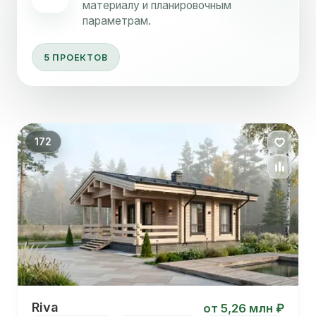
материалу и планировочным
параметрам.
5 ПРОЕКТОВ
172
Riva
Riva
от 5,26 млн ₽