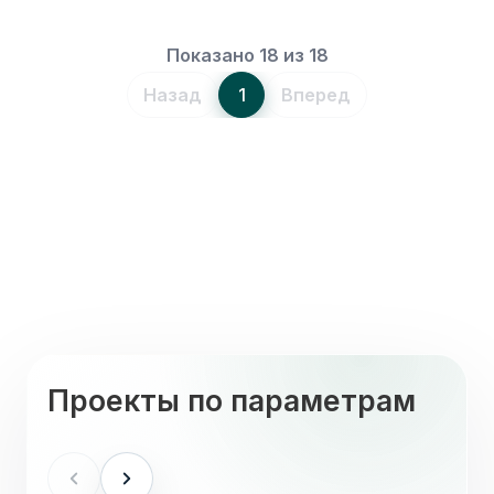
С сауной
Показано 18 из 18
Назад
1
Вперед
Проекты по параметрам