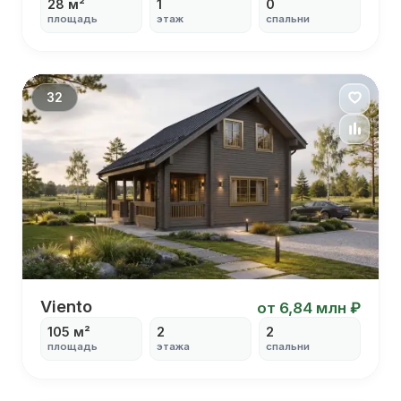
28 м²
1
0
площадь
этаж
спальни
С террасой
С панорамными окнами
С сауной
С комнатой отдыха
32
Viento
Viento
от 6,84 млн ₽
105 м²
2
2
площадь
этажа
спальни
С террасой
С комнатой отдыха
С гостиной