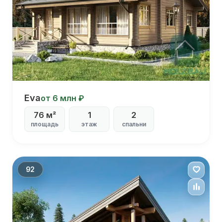
Eva
Eva
от 6 млн ₽
76 м²
1
2
С
площадь
этаж
спальни
вторым
светом
С
сауной
С
92
комнатой
отдыха
С
печкой