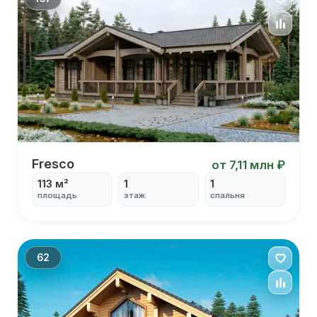
Fresco
Fresco
от 7,11 млн ₽
113 м²
1
1
площадь
этаж
спальня
С угловой террасой
С барбекю
С летней кухней
С вторым светом
62