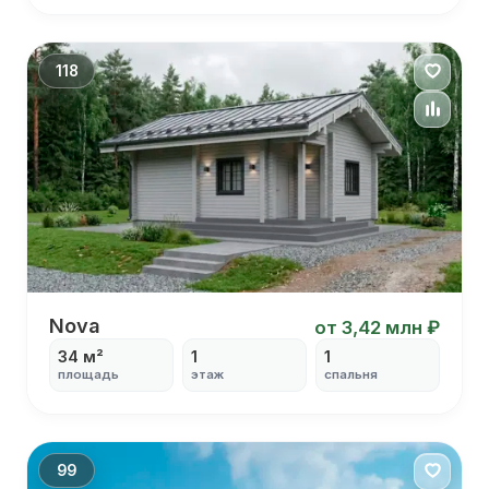
С вторым светом
С панорамными окнами
С антресолью
118
Nova
Nova
от 3,42 млн ₽
34 м²
1
1
площадь
этаж
спальня
С сауной
С комнатой отдыха
99