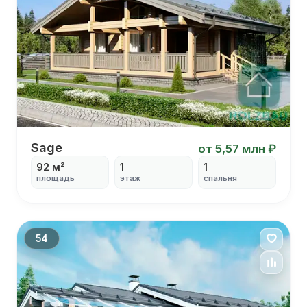
Sage
Sage
от 5,57 млн ₽
92 м²
1
1
площадь
этаж
спальня
С патио
Студия
С печкой
С вторым светом
54