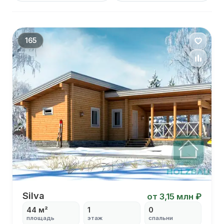
165
Silva
Silva
от 3,15 млн ₽
44 м²
1
0
площадь
этаж
спальни
С террасой