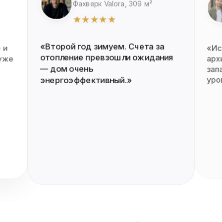
Фахверк Valora, 309 м²
★
★
★
★
★
«Второй год зимуем. Счета за
 и
«Ис
отопление превзошли ожидания
 уже
арх
— дом очень
зап
энергоэффективный.»
уро