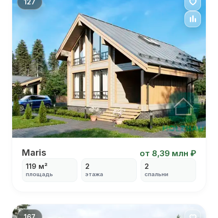
127
С
мангалом
Maris
Maris
от 8,39 млн ₽
119 м²
2
2
площадь
этажа
спальни
С угловой террасой
С антресолью
С сауной
С панорамными окнами
167