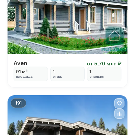
Aven
Aven
от 5,70 млн ₽
91 м²
1
1
площадь
этаж
спальня
С камином
С сауной
С печкой
С купелью
191