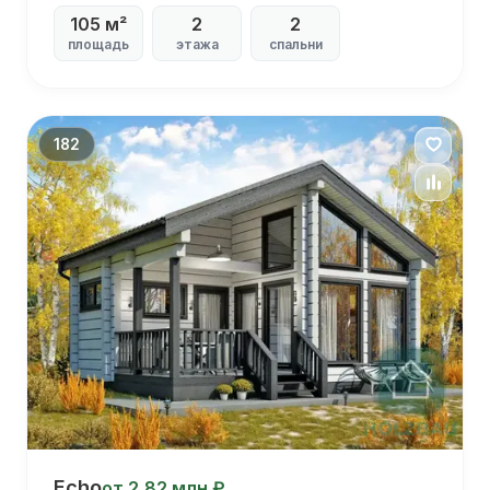
105 м²
2
2
С
площадь
этажа
спальни
террасой
С
комнатой
отдыха
С
182
гостиной
С
кухней
Echo
Echo
от 2,82 млн ₽