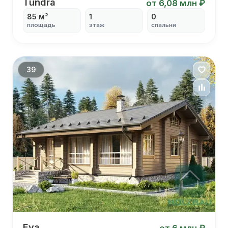
Tundra
Tundra
от 6,08 млн ₽
85 м²
1
0
площадь
этаж
спальни
С сауной
С печкой
С комнатой отдыха
С панорамными окнами
39
Eva
Eva