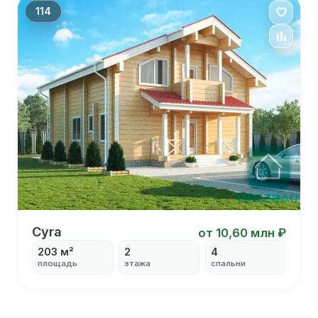
С печкой
114
Cyra
Cyra
от 10,60 млн ₽
203 м²
2
4
площадь
этажа
спальни
С террасой
С балконом
Для постоянного проживания