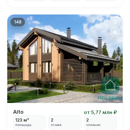
С сауной
С патио
С бильярдной
148
Alto
Alto
от 5,77 млн ₽
123 м²
2
2
площадь
этажа
спальни
С панорамными окнами