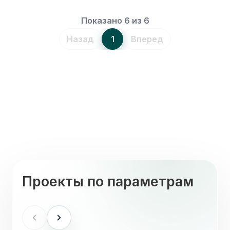
С сауной
Показано 6 из 6
Назад
1
Вперед
Проекты по параметрам