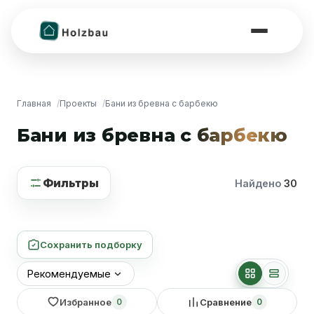
Главная
Проекты
Бани из бревна с барбекю
Бани из бревна с барбекю
Фильтры
Найдено
30
Сохранить подборку
Избранное
Сравнение
0
0