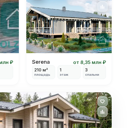
оловой
Одноэтажный проект дома из клеен
Serena
 млн ₽
от 8,35 млн ₽
210 м²
1
3
площадь
этаж
спальни