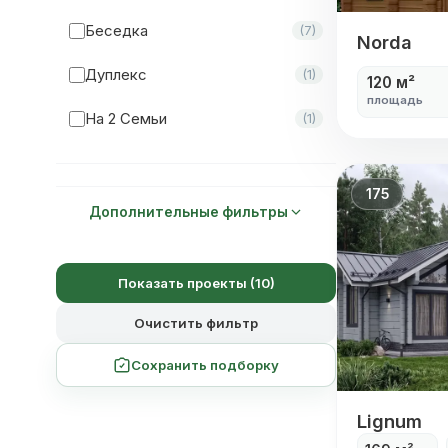
Комната Отдыха
(22)
Беседка
(7)
Проект о
Norda
Парная
(0)
Дуплекс
(1)
120 м²
Мастер-Спальня
(19)
площадь
На 2 Семьи
(1)
175
Дополнительные фильтры
Показать проекты (10)
Очистить фильтр
Сохранить подборку
Одноэтаж
Lignum