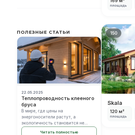
169 м²
площадь
ПОЛЕЗНЫЕ СТАТЬИ
150
22.05.2025
Теплопроводность клееного
Одноэтаж
Skala
бруса
В мире, где цены на
120 м²
площадь
энергоносители растут, а
экологичность становится не
просто модным трендом, а
Читать полностью