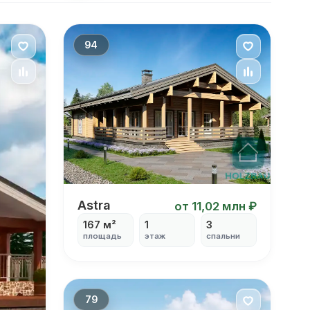
94
Одноэтажный дом из клееного брус
Astra
от 11,02 млн ₽
167 м²
1
3
площадь
этаж
спальни
79