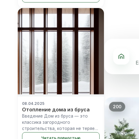
необходимостью, выбор
строительного материала
превращается в стратегическое
решение. Клееный брус —
материал, который в...
Е
08.04.2025
200
Отопление дома из бруса
Введение Дом из бруса — это
классика загородного
строительства, которая не теряет
своей актуальности. Я всегда
Читать полностью