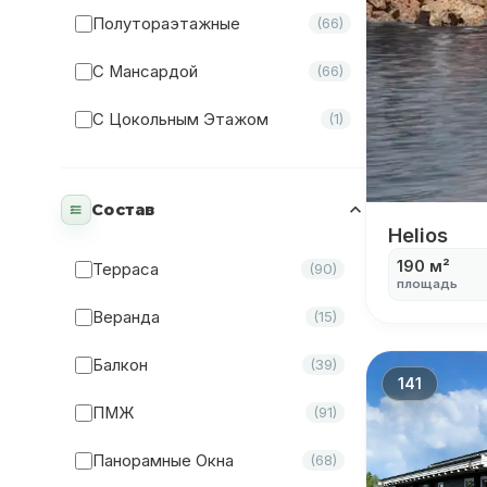
Полутораэтажные
(66)
С Мансардой
(66)
С Цокольным Этажом
(1)
Состав
Одноэтаж
Helios
190 м²
Терраса
(90)
площадь
Веранда
(15)
Балкон
(39)
141
ПМЖ
(91)
Панорамные Окна
(68)