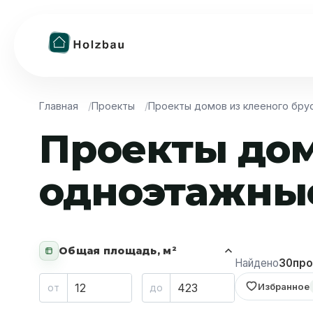
Главная
Проекты
Проекты домов из клееного бру
Проекты дом
одноэтажные
Общая площадь, м²
Найдено
30
про
Избранное
от
до