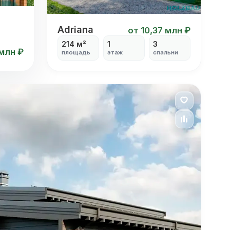
са с 3 спальнями
Дом с 3 спальнями одноэтажный из
Adriana
от 10,37 млн ₽
214 м²
1
3
 млн ₽
площадь
этаж
спальни
ерандой