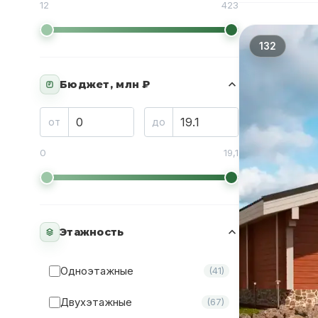
12
423
132
Бюджет, млн ₽
₽
от
до
0
19,1
Этажность
Одноэтажные
(41)
Двухэтажные
(67)