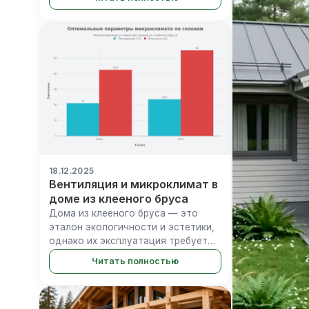
ценил особую атмосферу таких
домов: естественный аромат
древесины, визуальная теплота
интерьера и, конечно...
18.12.2025
Вентиляция и микроклимат в
доме из клееного бруса
Дома из клееного бруса — это
эталон экологичности и эстетики,
однако их эксплуатация требует
глубокого понимания физики
Читать полностью
деревянных конструкций. Вопреки
распространенным мифам, такой
дом нуждается в