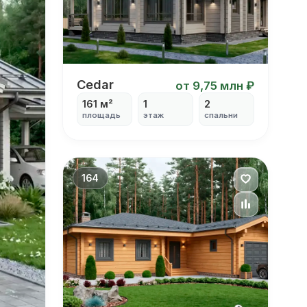
Cedar
Cedar
от 9,75 млн ₽
161 м²
1
2
площадь
этаж
спальни
164