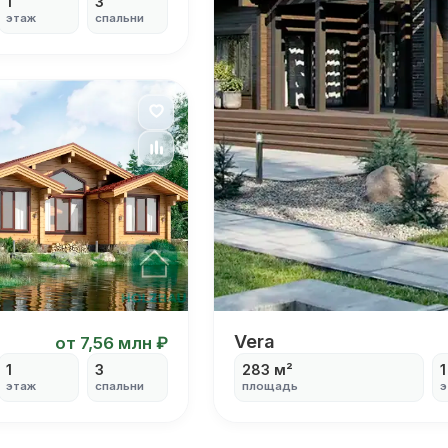
1
3
этаж
спальни
Я согласен на
обработку персональных данных
ный дом из клееного бруса с 3 спальнями стр
Одноэтажный коттедж 
Vera
от 7,56 млн ₽
1
3
283 м²
1
этаж
спальни
площадь
э