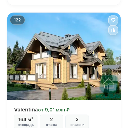
С котельной
С кукушкой
С гардеробной
122
Valentina
Valentina
от 9,01 млн ₽
164 м²
2
3
С
площадь
этажа
спальни
угловой