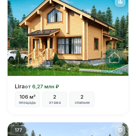
Я согласен на
обработку персональных данных
Lira
Lira
от 6,27 млн ₽
106 м²
2
2
С
площадь
этажа
спальни
котельной
С
большими
окнами
С
177
сауной