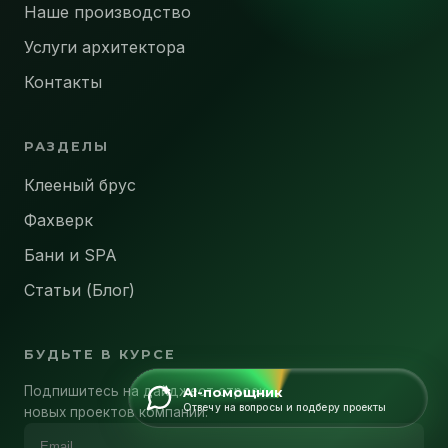
Наше производство
Услуги архитектора
Контакты
РАЗДЕЛЫ
Клееный брус
Фахверк
Бани и SPA
Статьи (Блог)
БУДЬТЕ В КУРСЕ
Подпишитесь на дайджест строек и
новых проектов компании.