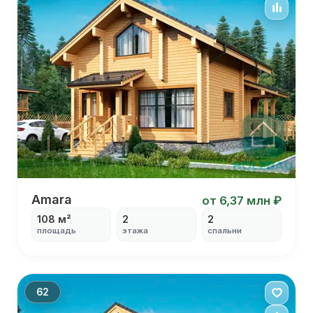
Amara
Amara
от 6,37 млн ₽
108 м²
2
2
площадь
этажа
спальни
С котельной
С гостиной
С крыльцом
С кухней
62