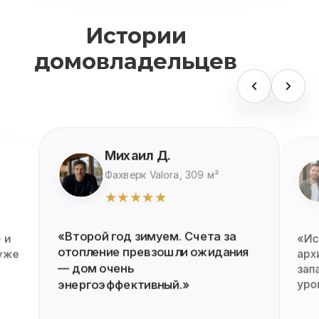
Истории
домовладельцев
Михаил Д.
Фахверк Valora, 309 м²
★
★
★
★
★
«Второй год зимуем. Счета за
 и
«Ис
отопление превзошли ожидания
 уже
арх
— дом очень
зап
энергоэффективный.»
уро