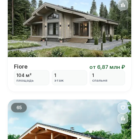
С
крыльцом
Fiore
Fiore
от 6,87 млн ₽
104 м²
1
1
площадь
этаж
спальня
С панорамными окнами
С камином
С террасой
С вторым светом
65