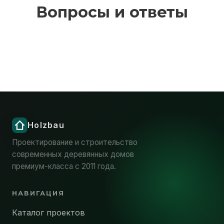
Вопросы и ответы
Проектирование и строительство
современных деревянных домов
премиум-класса с 2011 года.
НАВИГАЦИЯ
Каталог проектов