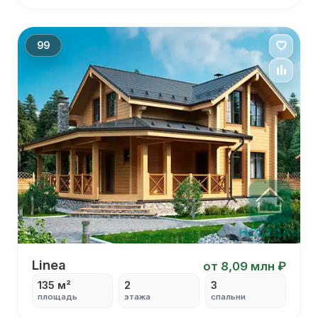
С балконом
С панорамными окнами
С высокими потолками
99
Linea
Linea
от 8,09 млн ₽
135 м²
2
3
площадь
этажа
спальни
С угловой террасой