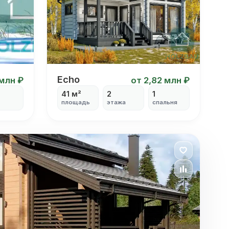
Echo
Echo
 млн ₽
от 2,82 млн ₽
41 м²
2
1
площадь
этажа
спальня