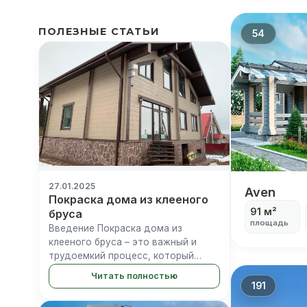
ПОЛЕЗНЫЕ СТАТЬИ
54
27.01.2025
Aven
Aven
Покраска дома из клееного
91 м²
бруса
площадь
Введение Покраска дома из
клееного бруса – это важный и
трудоемкий процесс, который
влияет на защиту и внешний вид
Читать полностью
вашего деревянного строения.
191
Правильно выполненная покраска