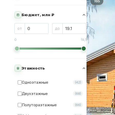
165
Бюджет, млн ₽
₽
от
до
0
19,1
Этажность
Одноэтажные
(42)
Двухэтажные
(68)
Полутораэтажные
(66)