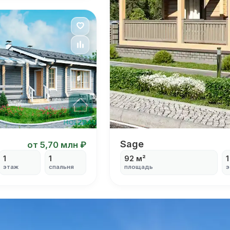
Я согласен на
обработку персональных данных
Sage
Sage
от 5,70 млн ₽
1
1
92 м²
1
этаж
спальня
площадь
э