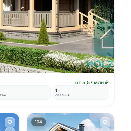
от 5,57 млн ₽
1
таж
спальня
194