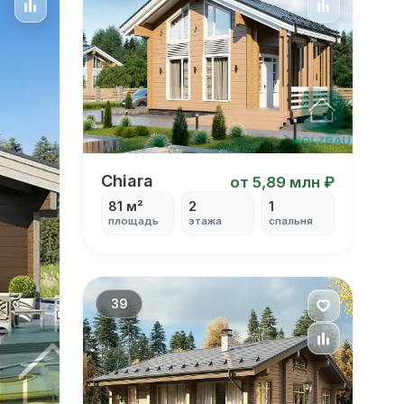
Chiara
Chiara
от 5,89 млн ₽
81 м²
2
1
площадь
этажа
спальня
39