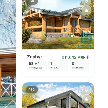
68
Zephyr
Zephyr
от 3,42 млн ₽
58 м²
1
0
площадь
этаж
спальни
182