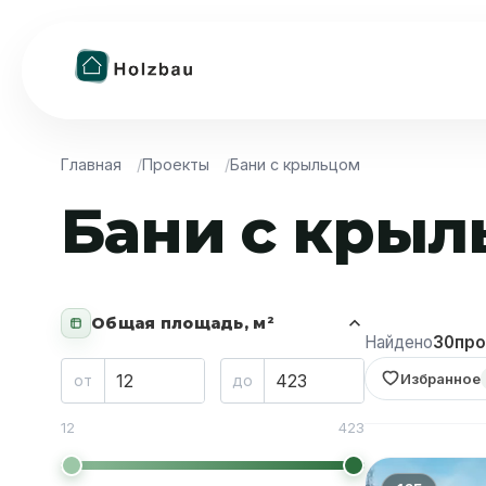
Главная
Проекты
Бани с крыльцом
Бани с крыл
Общая площадь, м²
Найдено
30
про
Избранное
от
до
12
423