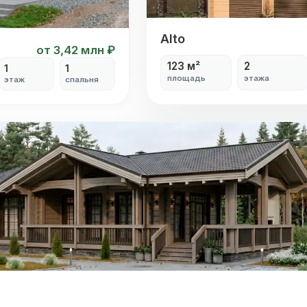
Alto
Alto
от 3,42 млн ₽
123 м²
2
1
1
площадь
этажа
этаж
спальня