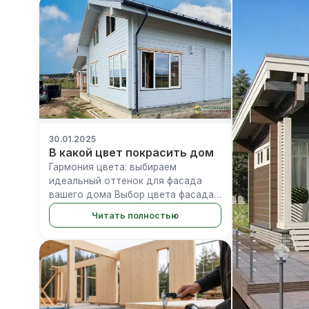
обеспечивает долговечность
покрытия, прида...
30.01.2025
В какой цвет покрасить дом
Гармония цвета: выбираем
идеальный оттенок для фасада
вашего дома Выбор цвета фасада
— это не простое решение, а
Читать полностью
ключевой момент, определяющий
внешний вид, восприятие и
атмосферу вашего дома, а
также&#8230;