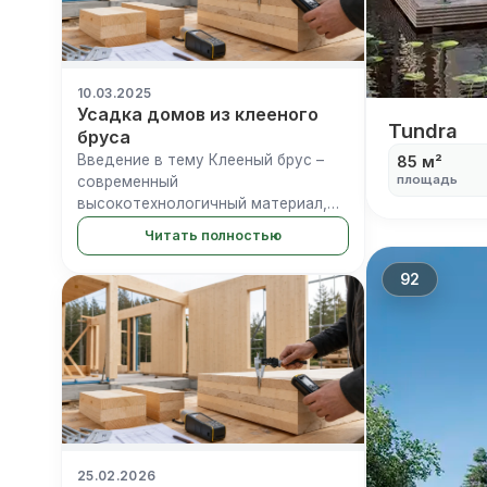
10.03.2025
Усадка домов из клееного
Tundra
Tundra
бруса
Введение в тему Клееный брус –
85 м²
площадь
современный
высокотехнологичный материал,
который приобрел заслуженную
Читать полностью
популярность в деревянном
домостроении благодаря своим
92
превосходным характеристикам.
Он производится путем склеиван...
25.02.2026