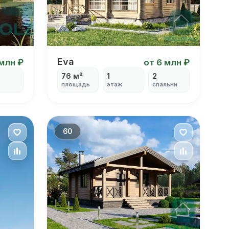
Eva
Eva
 млн ₽
от 6 млн ₽
76 м²
1
2
площадь
этаж
спальни
60