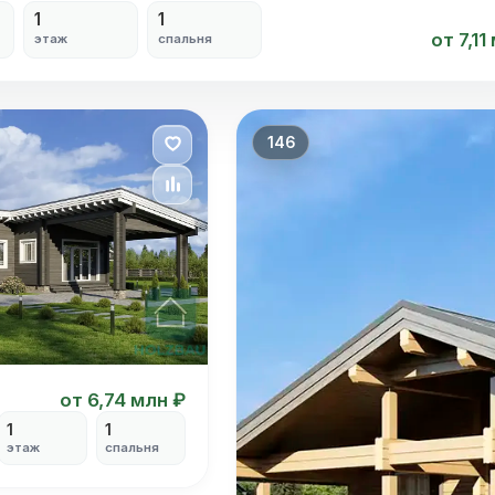
1
1
от 7,11
этаж
спальня
146
от 6,74 млн ₽
1
1
этаж
спальня