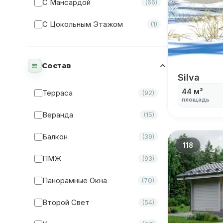
С Мансардой
(66)
С Цокольным Этажом
(1)
Состав
Silva
Silva
44 м²
Терраса
(92)
площадь
Веранда
(15)
Балкон
(39)
118
ПМЖ
(93)
Панорамные Окна
(70)
Второй Свет
(54)