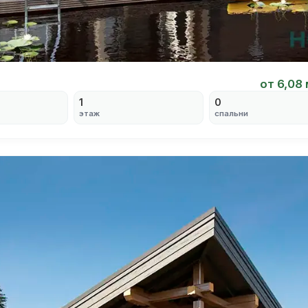
от 6,08
1
0
этаж
спальни