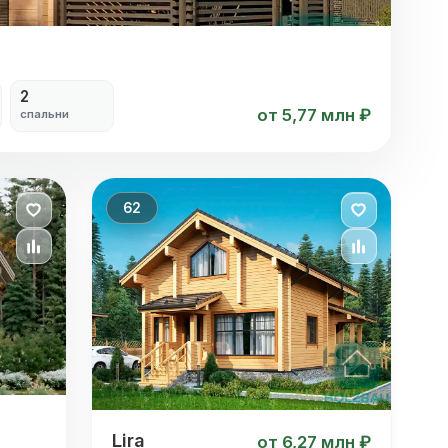
2
от 5,77 млн ₽
спальни
62
Lira
Lira
от 6,27 млн ₽