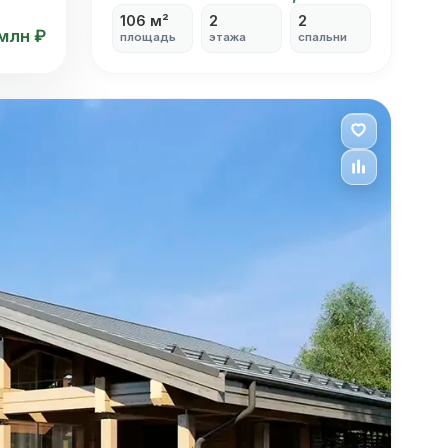
106 м²
2
2
 млн ₽
площадь
этажа
спальни