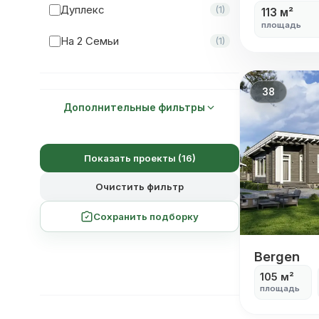
Дуплекс
(1)
113 м²
площадь
Мастер-Спальня
(19)
На 2 Семьи
(1)
38
Дополнительные фильтры
Показать проекты (16)
Очистить фильтр
Сохранить подборку
Bergen
Bergen
105 м²
площадь