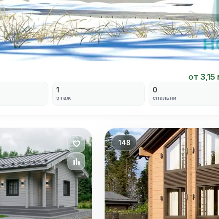
от 3,15
1
0
этаж
спальни
148