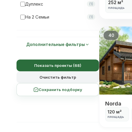
252 м²
Дуплекс
(1)
площадь
Мастер-Спальня
(19)
На 2 Семьи
(1)
40
Дополнительные фильтры
Показать проекты (68)
Очистить фильтр
Сохранить подборку
Norda
Norda
120 м²
площадь