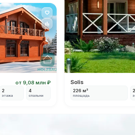
Я согласен на
обработку персональных данных
Solis
Solis
от 9,08 млн ₽
2
4
226 м²
этажа
спальни
площадь
э