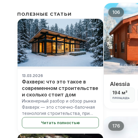
106
ПОЛЕЗНЫЕ СТАТЬИ
13.03.2026
Фахверк: что это такое в
Alessia
Alessia
современном строительстве
194 м²
и сколько стоит дом
площадь
Инженерный разбор и обзор рынка
Фахверк — это стоечно-балочная
технология строительства, при
которой несущий деревянный
Читать полностью
каркас остается видимым на
176
фасаде, а пространство между