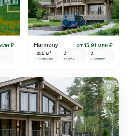
Harmony
Harmony
 млн ₽
от 15,91 млн ₽
355 м²
2
2
площадь
этажа
спальни