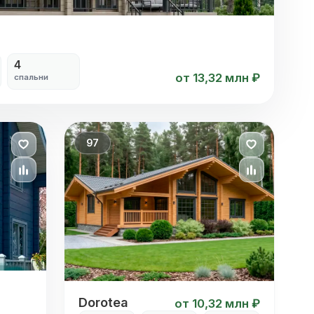
4
от 13,32 млн ₽
спальни
97
Dorotea
Dorotea
от 10,32 млн ₽