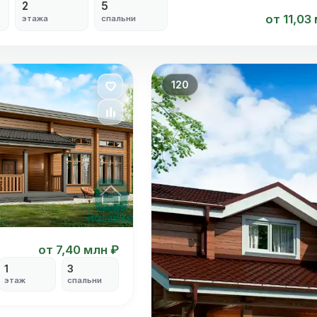
2
5
от 11,03
этажа
спальни
120
от 7,40 млн ₽
1
3
этаж
спальни