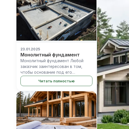
балками заполняется сэндвич-
панелями или...
23.01.2025
Монолитный фундамент
Монолитный фундамент Любой
заказчик заинтересован в том,
чтобы основание под его
объектом было максимально
Читать полностью
прочным и долговечным.
Максимальные значения данных
параметров демонстрируют
монолитные фундаменты из
железобе...