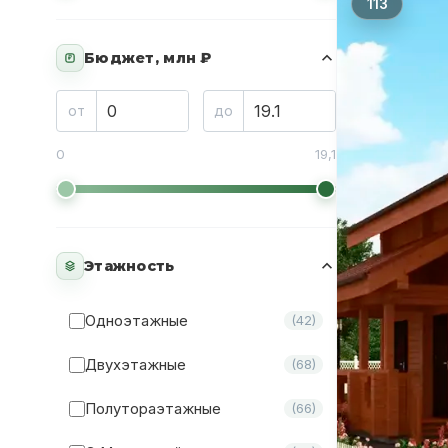
113
Бюджет, млн ₽
₽
от
до
0
19,1
Этажность
Одноэтажные
(42)
Двухэтажные
(68)
Полутораэтажные
(66)