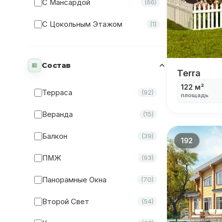
С Мансардой
(66)
С Цокольным Этажом
(1)
Состав
Terra
Terra
122 м²
Терраса
(92)
площадь
Веранда
(15)
Балкон
(39)
192
ПМЖ
(93)
Панорамные Окна
(70)
Второй Свет
(54)