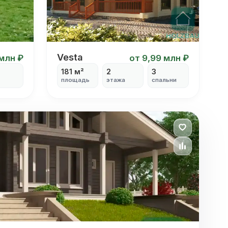
Vesta
Vesta
 млн ₽
от 9,99 млн ₽
181 м²
2
3
площадь
этажа
спальни