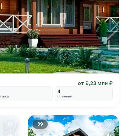
от 9,23 млн ₽
2
4
тажа
спальни
89