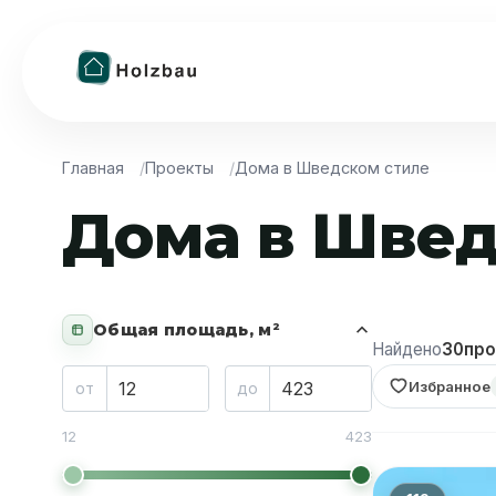
Главная
Проекты
Дома в Шведском стиле
Дома в Швед
Общая площадь, м²
Найдено
30
про
Избранное
от
до
12
423