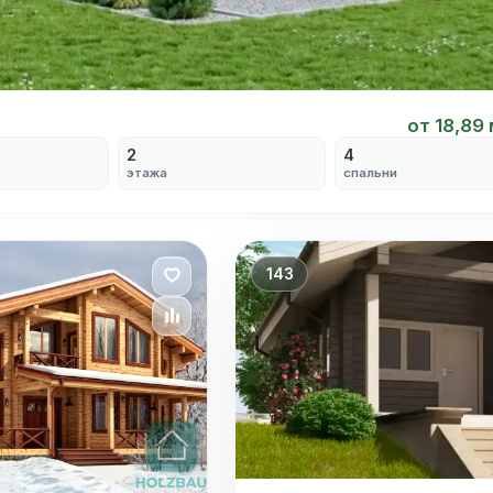
от 18,89
2
4
этажа
спальни
143