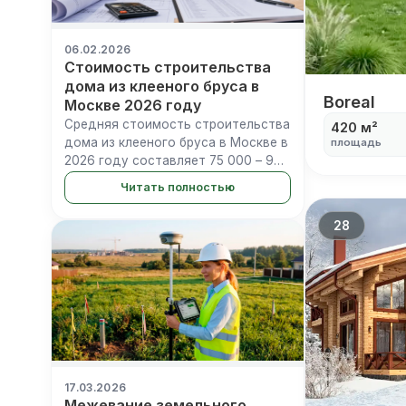
06.02.2026
Стоимость строительства
дома из клееного бруса в
Boreal
Boreal
Москве 2026 году
Средняя стоимость строительства
420 м²
дома из клееного бруса в Москве в
площадь
2026 году составляет 75 000 – 90
000 руб./м² за комплектацию
Читать полностью
«Теплый контур» и 120 000 – 150
000 руб./м²&#8230;
28
17.03.2026
Межевание земельного