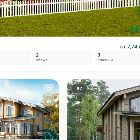
от 7,74
2
3
этажа
спальни
87