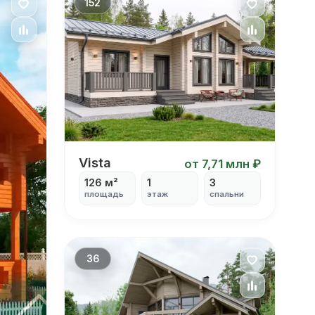
152
Vista
Vista
от 7,71 млн ₽
126 м²
1
3
площадь
этаж
спальни
36