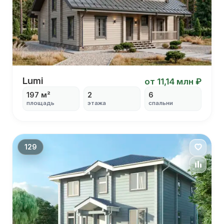
Lumi
Lumi
от 11,14 млн ₽
197 м²
2
6
площадь
этажа
спальни
С террасой
С панорамными окнами
С кабинетом
С столовой
129