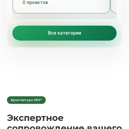
0 проектов
3 п
Все категории
Архитектура 360°
Экспертное
сопровождение вашего