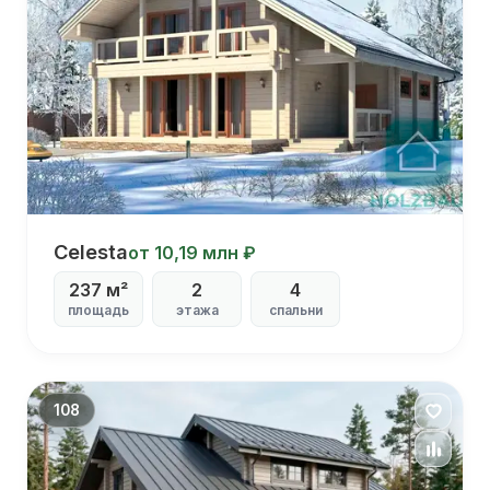
Celesta
Celesta
от 10,19 млн ₽
237 м²
2
4
С
площадь
этажа
спальни
столовой
С
кабинетом
С
террасой
108
С
большими
окнами