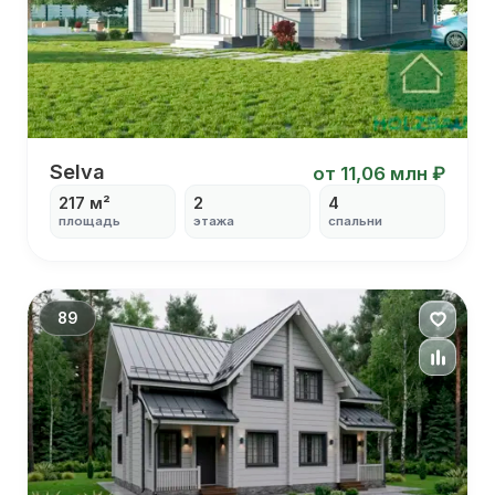
Selva
Selva
от 11,06 млн ₽
217 м²
2
4
площадь
этажа
спальни
С котельной
С кабинетом
С столовой
С высокими потолками
89