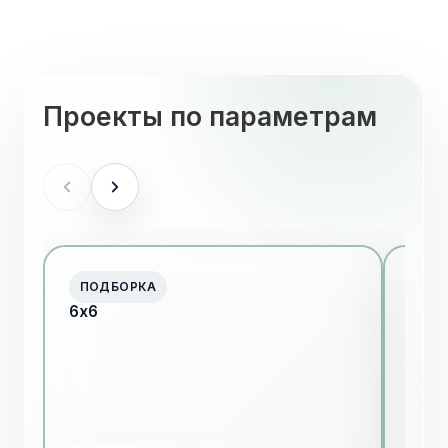
Проекты по параметрам
ПОДБОРКА
ПО
6х6
6х7
Я согласен на
обработку персональных данных