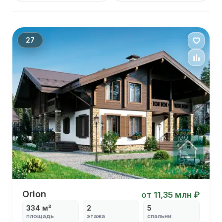
27
Orion
Orion
от 11,35 млн ₽
334 м²
2
5
площадь
этажа
спальни
С балконом