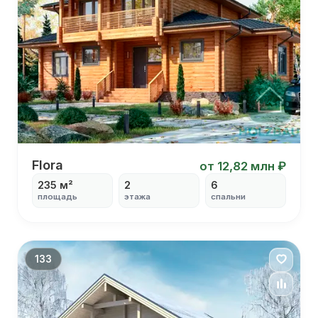
Flora
Flora
от 12,82 млн ₽
235 м²
2
6
площадь
этажа
спальни
С патио
С столовой
С кабинетом
С балконом
133