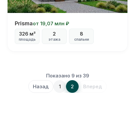
Prisma
Prisma
от 19,07 млн ₽
326 м²
2
8
С
площадь
этажа
спальни
террасой
С
кукушкой
С
комнатой
отдыха
Показано 9 из 39
С
котельной
Назад
1
2
Вперед