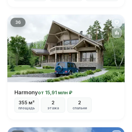
С котельной
С кабинетом
С столовой
36
Harmony
Harmony
от 15,91 млн ₽
355 м²
2
2
С
площадь
этажа
спальни
угловой
террасой
С
балконом