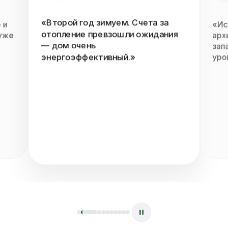
«Второй год зимуем. Счета за
 и
«Ис
отопление превзошли ожидания
 уже
арх
— дом очень
зап
энергоэффективный.»
уро