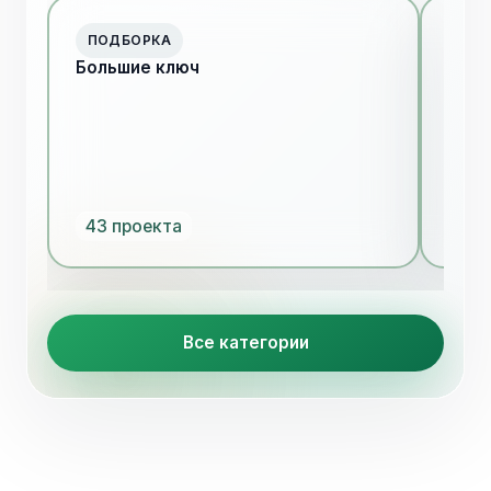
ПОДБОРКА
ПО
Большие ключ
Быст
43 проекта
83 
Все категории