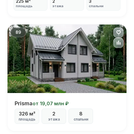
225 м²
2
3
площадь
этажа
спальни
С угловой террасой
С балконом
С панорамными окнами
С столовой
89
Prisma
Prisma
от 19,07 млн ₽
326 м²
2
8
С
площадь
этажа
спальни
террасой
С
кукушкой