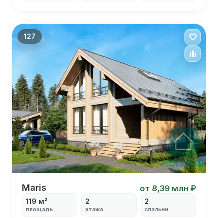
С сауной
С патио
С мангалом
127
Maris
Maris
от 8,39 млн ₽
119 м²
2
2
площадь
этажа
спальни
С угловой террасой