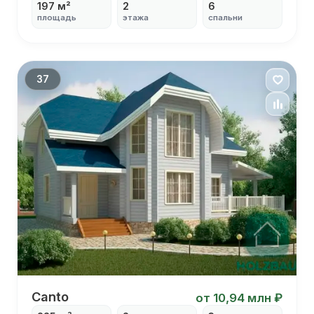
197 м²
2
6
площадь
этажа
спальни
С террасой
С панорамными окнами
С кабинетом
С столовой
37
Canto
Canto
от 10,94 млн ₽