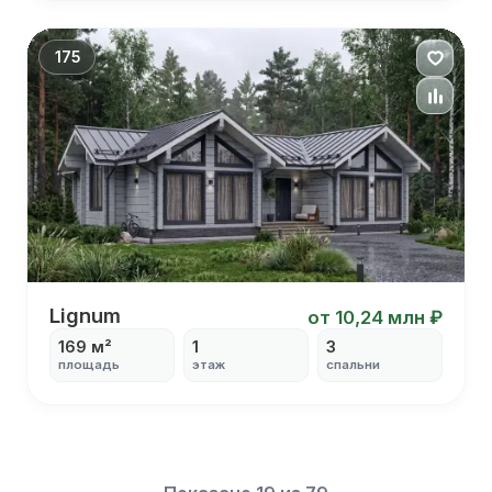
котельной
С
столовой
175
С
камином
Lignum
Lignum
от 10,24 млн ₽
169 м²
1
3
площадь
этаж
спальни
С террасой
С котельной
С панорамными окнами
С столовой