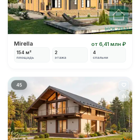
Mirella
Mirella
от 6,41 млн ₽
154 м²
2
4
площадь
этажа
спальни
С террасой
С балконом
С панорамными окнами
С котельной
45