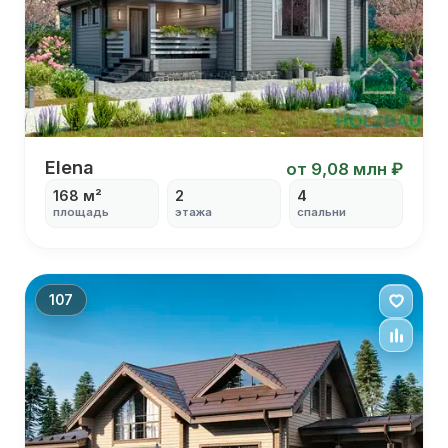
Elena
Elena
от 9,08 млн ₽
168 м²
2
4
площадь
этажа
спальни
С террасой
С вторым светом
С панорамными окнами
С кабинетом
107