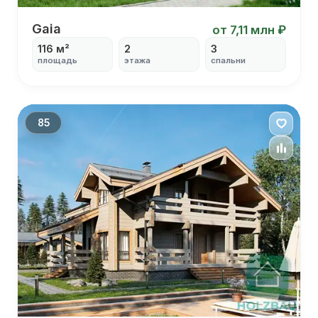
Gaia
Gaia
от 7,11 млн ₽
116 м²
2
3
площадь
этажа
спальни
С террасой
Для постоянного проживания
С котельной
С столовой
85