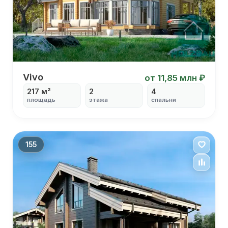
Vivo
Vivo
от 11,85 млн ₽
217 м²
2
4
площадь
этажа
спальни
С балконом
С вторым светом
С эркером
С кабинетом
155