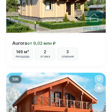
Aurora
Aurora
от 9,02 млн ₽
149 м²
2
3
С
балконом
площадь
этажа
спальни
С камином
С
высокими
потолками
106
С
гардеробной