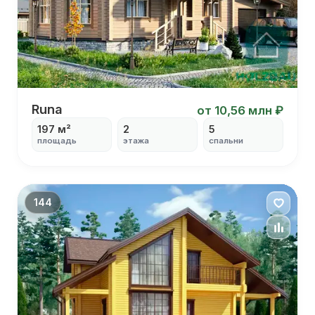
Runa
Runa
от 10,56 млн ₽
197 м²
2
5
площадь
этажа
спальни
С балконом
С эркером
С гаражом
С кукушкой
144