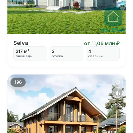
Selva
Selva
от 11,06 млн ₽
217 м²
2
4
площадь
этажа
спальни
С котельной
С кабинетом
С столовой
С высокими потолками
196