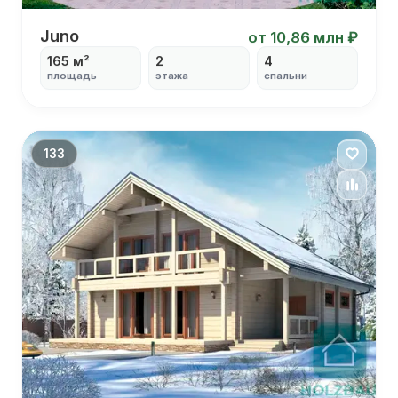
Juno
Juno
от 10,86 млн ₽
165 м²
2
4
площадь
этажа
спальни
С террасой
С балконом
С вторым светом
С патио
133