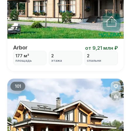
Arbor
Arbor
от 9,21 млн ₽
177 м²
2
2
площадь
этажа
спальни
С вторым светом
С угловой террасой
С патио
С камином
101