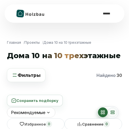
Главная
Проекты
Дома 10 на 10 трехэтажные
Дома 10 на 10 трехэтажные
Фильтры
Найдено
30
Сохранить подборку
Избранное
Сравнение
0
0