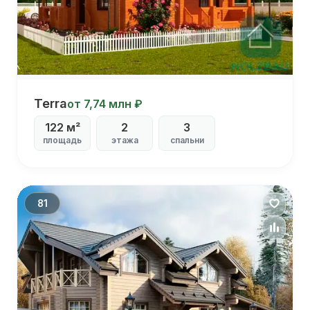
Terra
Terra
от 7,74 млн ₽
122 м²
2
3
С
котельной
площадь
этажа
спальни
С
балконом
С
кабинетом
81