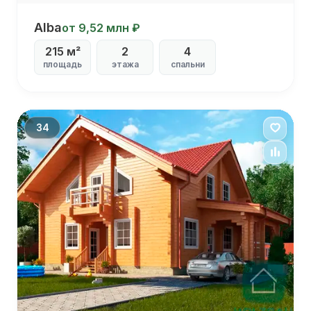
Alba
Alba
от 9,52 млн ₽
215 м²
2
4
С
кукушкой
площадь
этажа
спальни
С
патио
С
бильярдной
34
С
столовой