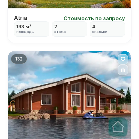
Atria
Atria
Стоимость по запросу
193 м²
2
4
площадь
этажа
спальни
2 террасы
Панорамные окна
Высокие потолки
4 спальни
132