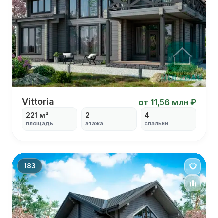
Vittoria
Vittoria
от 11,56 млн ₽
221 м²
2
4
площадь
этажа
спальни
С угловой террасой
С столовой
С балконом
С высокими потолками
183