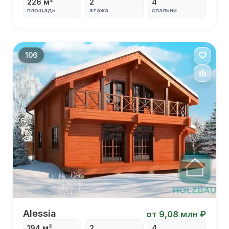
226 м²
2
4
площадь
этажа
спальни
С угловой террасой
С балконом
С вторым светом
С панорамными окнами
106
Alessia
Alessia
от 9,08 млн ₽
194 м²
2
4