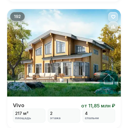
С эркером
С вторым светом
192
Vivo
Vivo
от 11,85 млн ₽
217 м²
2
4
площадь
этажа
спальни
С балконом
С вторым светом