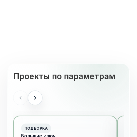
Проекты по параметрам
ПОДБОРКА
ПО
Большие ключ
Быст