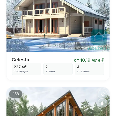
Celesta
Celesta
от 10,19 млн ₽
237 м²
2
4
площадь
этажа
спальни
С столовой
С кабинетом
С террасой
С большими окнами
158