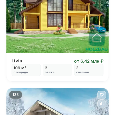
Livia
Livia
от 6,42 млн ₽
109 м²
2
3
площадь
этажа
спальни
С угловой террасой
С вторым светом
С столовой
С балконом
133