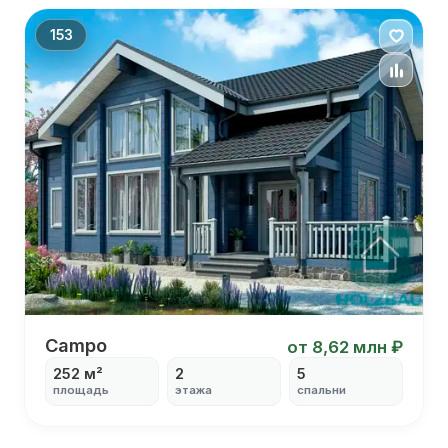
С
панорамными
окнами
153
С
столовой
Я согласен на
обработку персональных данных
Дом из бруса
Campo
от 8,62 млн ₽
252 м²
2
5
площадь
этажа
спальни
С угловой террасой
С вторым светом
С панорамными окнами