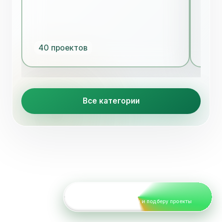
40 проектов
32 
Все категории