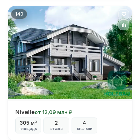
С гостиной
Студия
140
Проект дома из профилированного бруса
Nivelle
от 12,09 млн ₽
305 м²
2
4
С вторым
светом
площадь
этажа
спальни
С