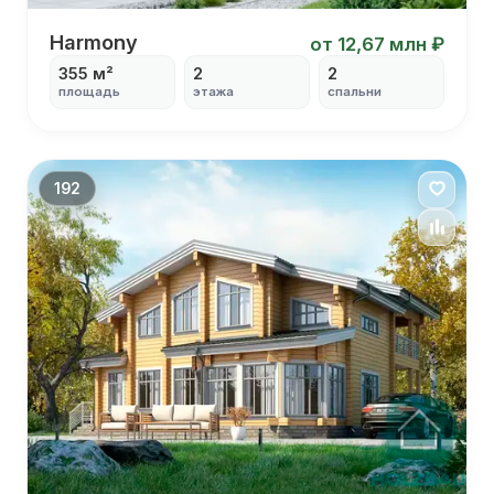
Дом из бруса
Harmony
от 12,67 млн ₽
355 м²
2
2
площадь
этажа
спальни
С угловой террасой
С балконом
С эркером
С вторым светом
192