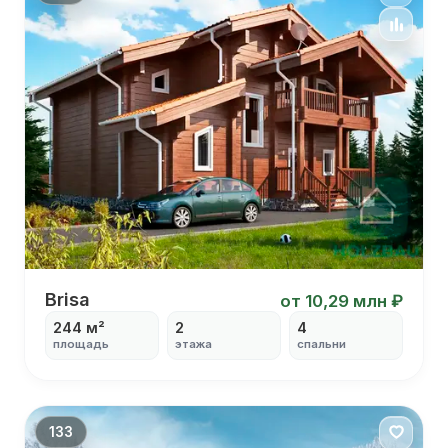
С
балконом
Дом из бруса с котельной
Brisa
от 10,29 млн ₽
244 м²
2
4
площадь
этажа
спальни
С террасой
С балконом
С столовой
С котельной
133