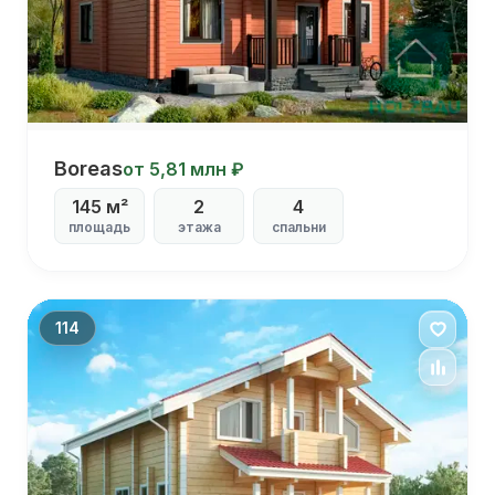
Дом из бруса
Boreas
от 5,81 млн ₽
145 м²
2
4
С
балконом
площадь
этажа
спальни
С
панорамными
окнами
С
гардеробной
114
С
панорамными
окнами