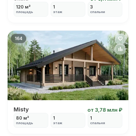
120 м²
1
3
площадь
этаж
спальни
С вторым светом
С столовой
С панорамными окнами
С котельной
164
Садовый дом из профилированного бруса
Misty
от 3,78 млн ₽
80 м²
1
1
площадь
этаж
спальня
С угловой террасой
С вторым светом