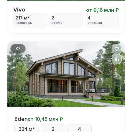
Дом из бруса
Vivo
от 9,16 млн ₽
217 м²
2
4
площадь
этажа
спальни
С балконом
С вторым светом
С эркером
С кабинетом
87
Дом из бруса
Eden
от 10,45 млн ₽
324 м²
2
4
С угловой