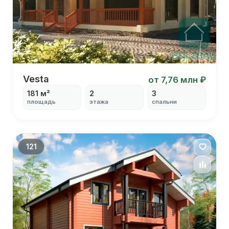
Дом из бруса
Vesta
от 7,76 млн ₽
181 м²
2
3
площадь
этажа
спальни
С террасой
С балконом
С вторым светом
С столовой
121