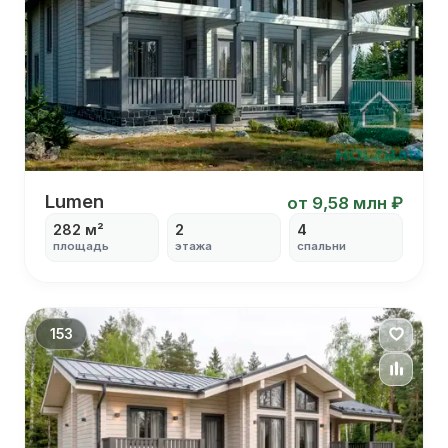
Проект дома из бруса автономное отопле
Lumen
от 9,58 млн ₽
282 м²
2
4
площадь
этажа
спальни
С террасой
С вторым светом
С панорамными окнами
С кабинетом
153