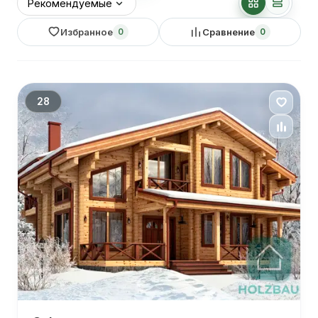
Избранное
Сравнение
0
0
28