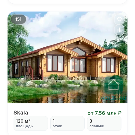
С балконом
С кабинетом
151
Skala
Skala
от 7,56 млн ₽
120 м²
1
3
площадь
этаж
спальни
С вторым светом