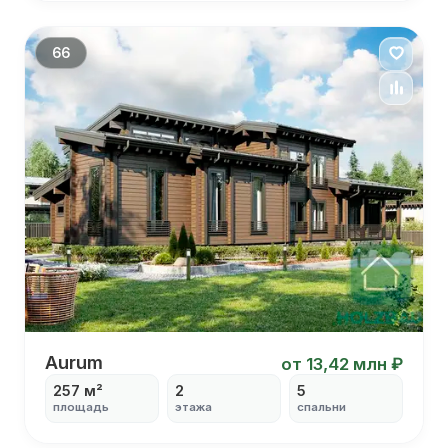
Для постоянного проживания
С панорамными окнами
66
Проект просторного дома из бруса
Aurum
от 13,42 млн ₽
257 м²
2
5
площадь
этажа
спальни
С угловой террасой
С котельной