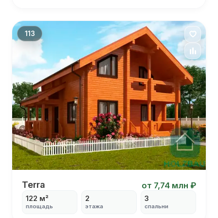
С столовой
С патио
С гостиной
113
Проект дома из дерева
Terra
от 7,74 млн ₽
122 м²
2
3
площадь
этажа
спальни
С котельной