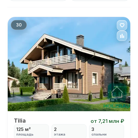
30
Проект дома из бруса с тамбуром и трем
Tilia
от 7,21 млн ₽
125 м²
2
3
площадь
этажа
спальни
С кабинетом