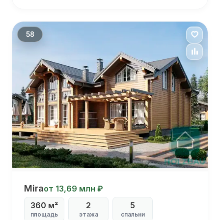
С
котельной
С
кабинетом
58
С
столовой
Проект дома из бруса 10х9 с отделкой
Mira
от 13,69 млн ₽
360 м²
2
5
С
столовой
площадь
этажа
спальни