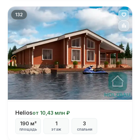
С
столовой
132
С
кабинетом
Я согласен на
обработку персональных данных
Helios
Helios
от 10,43 млн ₽
190 м²
1
3
С угловой
террасой
площадь
этаж
спальни
С вторым