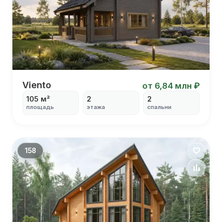
Проект дома из бруса с мансардой
Viento
от 6,84 млн ₽
105 м²
2
2
площадь
этажа
спальни
С террасой
С комнатой отдыха
С гостиной
С кухней
158