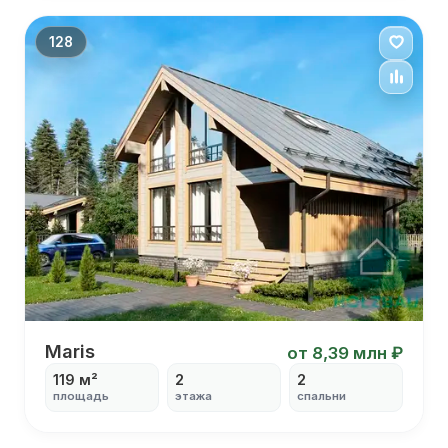
С бильярдной
С столовой
128
Проект дома из бруса с мансардой
Maris
от 8,39 млн ₽
119 м²
2
2
площадь
этажа
спальни
С угловой террасой
С антресолью