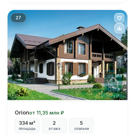
С хозблоком
С гостиной
С высокими потолками
27
Проект дома из бруса металлочерепица
Orion
от 11,35 млн ₽
334 м²
2
5
С
балконом
площадь
этажа
спальни