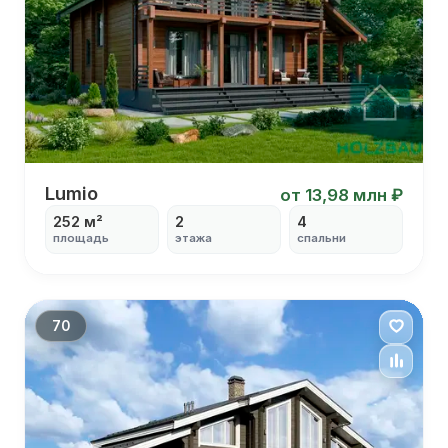
Проект архитектурного дома из бруса с 
Lumio
от 13,98 млн ₽
252 м²
2
4
площадь
этажа
спальни
С угловой террасой
С балконом
С столовой
С патио
70