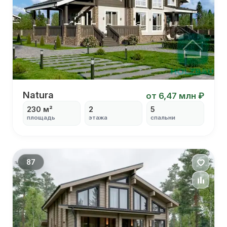
Проект дома из бруса с мансардой
Natura
от 6,47 млн ₽
230 м²
2
5
площадь
этажа
спальни
С угловой террасой
С камином
С кабинетом
С столовой
87