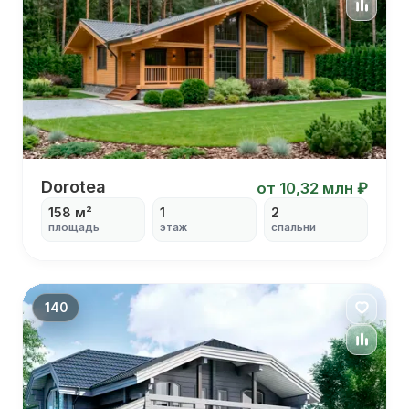
Dorotea
Dorotea
от 10,32 млн ₽
158 м²
1
2
площадь
этаж
спальни
С террасой
С панорамными окнами
С вторым светом
С высокими потолками
140