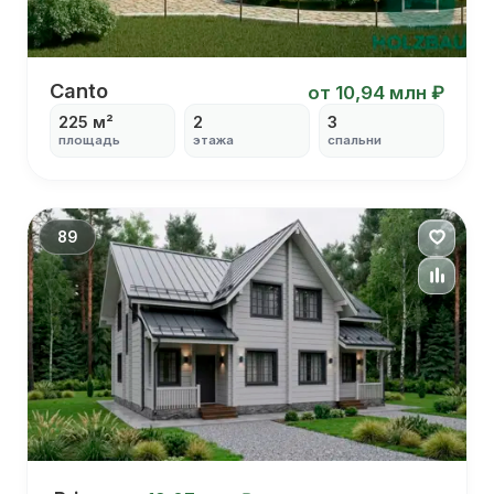
Canto
Canto
от 10,94 млн ₽
225 м²
2
3
площадь
этажа
спальни
С угловой террасой
С балконом
С панорамными окнами
С столовой
89