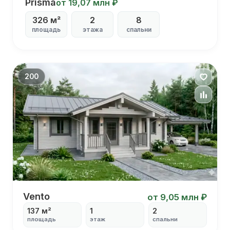
Prisma
Prisma
от 19,07 млн ₽
326 м²
2
8
С
площадь
этажа
спальни
террасой
С
кукушкой
С
комнатой
200
отдыха
С
котельной
Vento
Vento
от 9,05 млн ₽
137 м²
1
2
площадь
этаж
спальни
С террасой