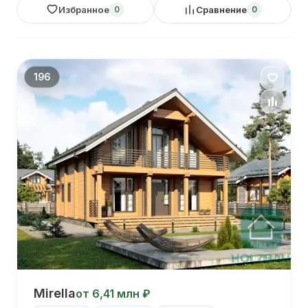
Избранное
Сравнение
0
0
196
Mirella
Mirella
от 6,41 млн ₽