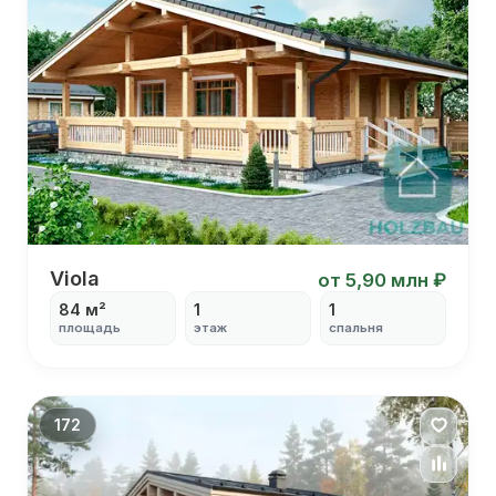
Viola
Viola
от 5,90 млн ₽
84 м²
1
1
площадь
этаж
спальня
С угловой террасой
С патио
С вторым светом
С большим окнами
172