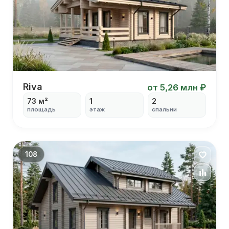
Riva
Riva
от 5,26 млн ₽
73 м²
1
2
площадь
этаж
спальни
С вторым светом
С панорамными окнами
С гостиной
Студия
108