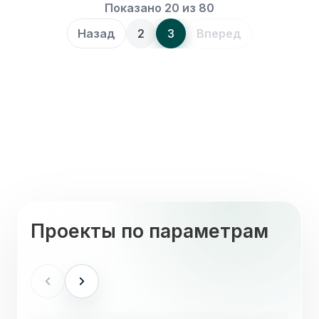
Показано 20 из 80
Назад
2
3
Вперед
Проекты по параметрам