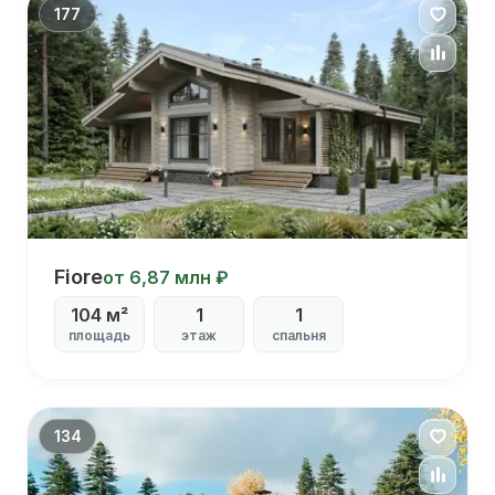
С крыльцом
177
Fiore
Fiore
от 6,87 млн ₽
104 м²
1
1
С
площадь
этаж
спальня
панорамными
окнами
С камином
С
террасой
134
С вторым
светом