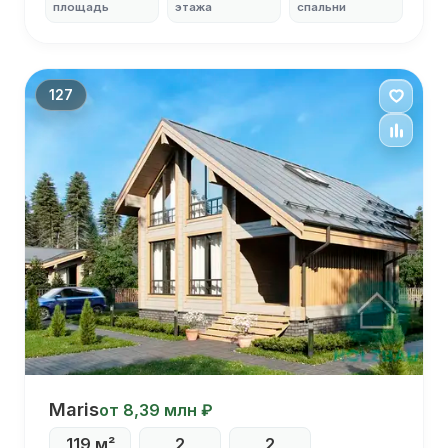
площадь
этажа
спальни
С панорамными окнами
С сауной
С патио
С мангалом
127
Maris
Maris
от 8,39 млн ₽
119 м²
2
2