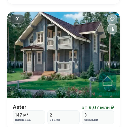
Гостинная
С большими окнами
С навесом под машину
91
Aster
Aster
от 9,07 млн ₽
147 м²
2
3
площадь
этажа
спальни
С террасой