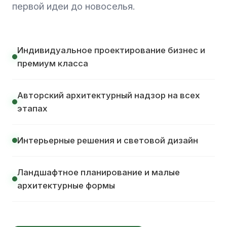
первой идеи до новоселья.
Индивидуальное проектирование бизнес и
премиум класса
Авторский архитектурный надзор на всех
этапах
Интерьерные решения и световой дизайн
Ландшафтное планирование и малые
архитектурные формы