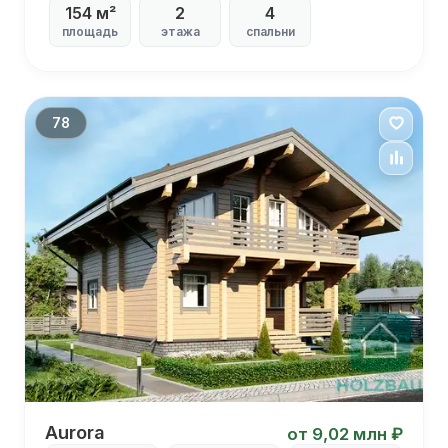
154 м²
2
4
С
площадь
этажа
спальни
террасой
С
балконом
С
панорамными
78
окнами
С
котельной
Aurora
Aurora
от 9,02 млн ₽