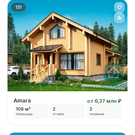
С гардеробной
131
Amara
Amara
от 6,37 млн ₽
108 м²
2
2
площадь
этажа
спальни
С котельной
С гостиной
С крыльцом