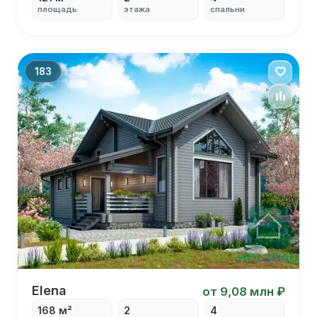
площадь
этажа
спальни
С котельной
С кукушкой
С кабинетом
С гостиной
183
Elena
Elena
от 9,08 млн ₽
168 м²
2
4