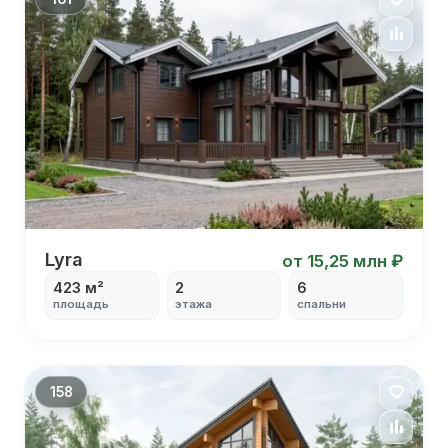
Lyra
Lyra
от 15,25 млн ₽
423 м²
2
6
площадь
этажа
спальни
С патио
С столовой
С хозблоком
С кабинетом
158