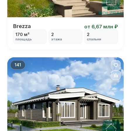
Brezza
Brezza
от 6,67 млн ₽
170 м²
2
2
площадь
этажа
спальни
С террасой
С антресолью
С столовой
С высокими потолками
141