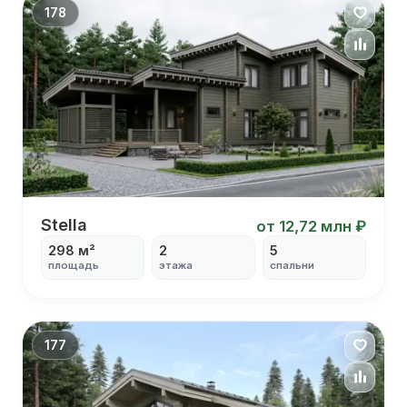
С столовой
178
Stella
Stella
от 12,72 млн ₽
298 м²
2
5
площадь
этажа
спальни
С патио
С барбекю
С террасой
С столовой
177