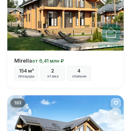
Mirella
Mirella
от 6,41 млн ₽
154 м²
2
4
С
площадь
этажа
спальни
террасой
С
балконом
С
панорамными
193
окнами
С
котельной