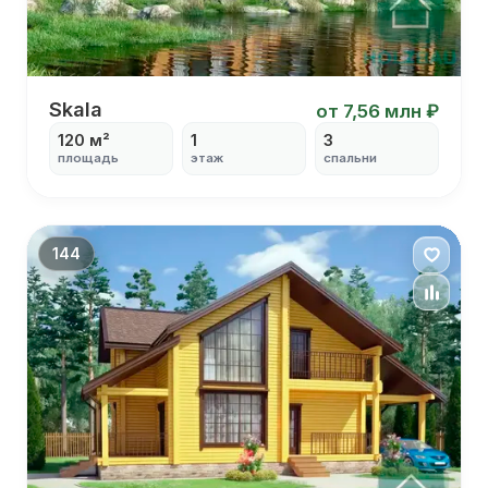
Skala
Skala
от 7,56 млн ₽
120 м²
1
3
площадь
этаж
спальни
С вторым светом
С столовой
С панорамными окнами
С котельной
144