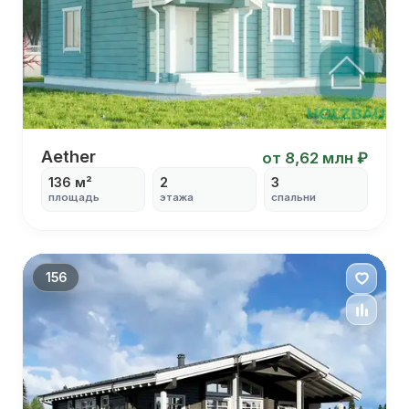
Aether
Aether
от 8,62 млн ₽
136 м²
2
3
площадь
этажа
спальни
С кабинетом
Для постоянного проживания
С большими окнами
С котельной
156