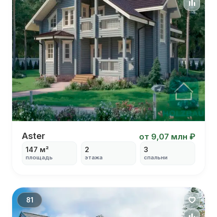
Aster
Aster
от 9,07 млн ₽
147 м²
2
3
площадь
этажа
спальни
С террасой
С котельной
С столовой
С камином
81