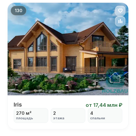
С
панорамными
окнами
130
С
кабинетом
Загородная дача из бруса премиум класс
Iris
от 17,44 млн ₽
270 м²
2
4
площадь
этажа
спальни
С эркером
С террасой
С балконом