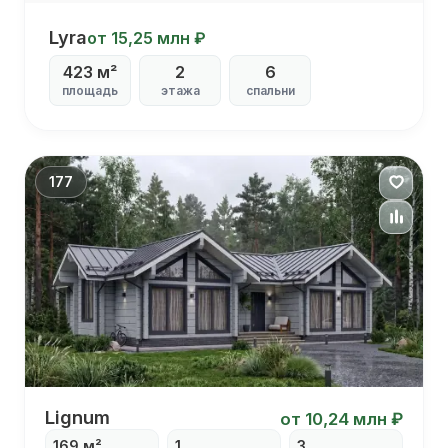
Проект крупногабаритного дома из бруса
Lyra
от 15,25 млн ₽
423 м²
2
6
С
патио
площадь
этажа
спальни
С
столовой
С
хозблоком
Я согласен на
обработку персональных данных
177
С
кабинетом
Типовой дом из бруса цена
Lignum
от 10,24 млн ₽
169 м²
1
3