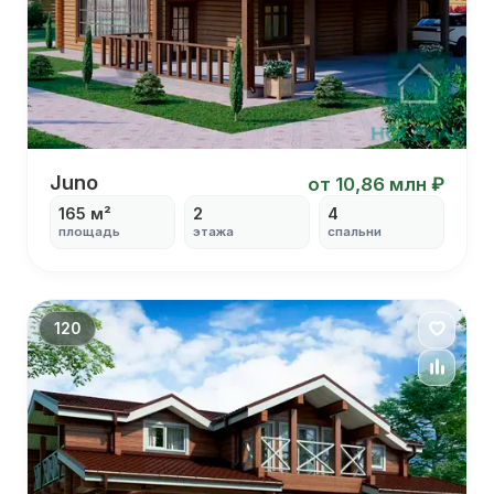
Дом из бруса с широкой прихожей
Juno
от 10,86 млн ₽
165 м²
2
4
площадь
этажа
спальни
С террасой
С балконом
С вторым светом
С патио
120