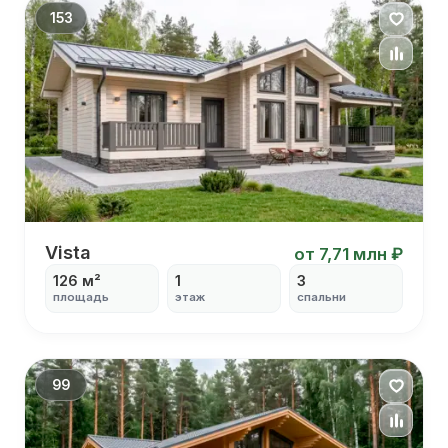
С патио
153
Комфортный из бруса с высокими потолк
Vista
от 7,71 млн ₽
126 м²
1
3
площадь
этаж
спальни
С террасой
С вторым светом
С панорамными окнами
С высокими потолками
99