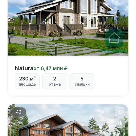
Комбинированный дом из бруса
Natura
от 6,47 млн ₽
230 м²
2
5
С
угловой
площадь
этажа
спальни
террасой
С
камином
С
кабинетом
42
С
столовой