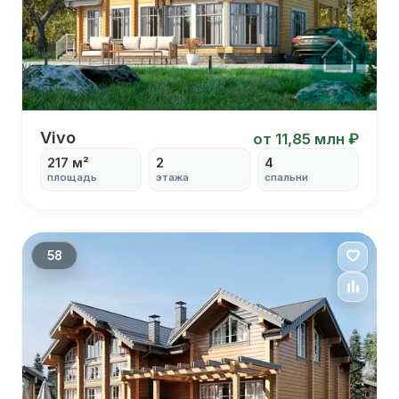
Дом из бруса от производителя
Vivo
от 11,85 млн ₽
217 м²
2
4
площадь
этажа
спальни
С балконом
С вторым светом
С эркером
С кабинетом
58