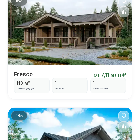
168
Удобный дом из бруса недорого
Fresco
от 7,11 млн ₽
113 м²
1
1
площадь
этаж
спальня
С угловой террасой
С барбекю
С летней кухней
С вторым светом
185