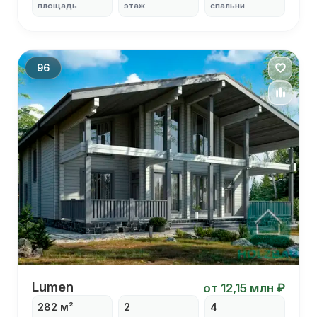
площадь
этаж
спальни
С угловой террасой
С вторым светом
С панорамными окнами
С столовой
96
Проект дома из бруса второй этаж
Lumen
от 12,15 млн ₽
282 м²
2
4