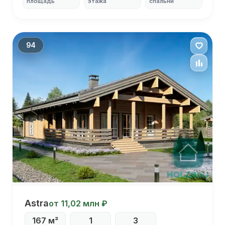
площадь
этажа
спальни
С террасой
С вторым светом
С панорамными окнами
С кабинетом
94
Дом из бруса
Astra
от 11,02 млн ₽
167 м²
1
3
С угловой