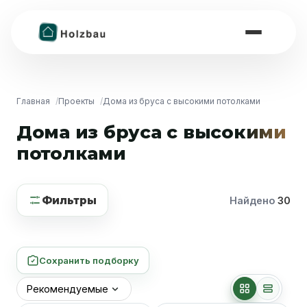
Главная
Проекты
Дома из бруса с высокими потолками
Дома из бруса с высокими
потолками
Фильтры
Найдено
30
Сохранить подборку