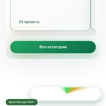
34 проекта
32 
Все категории
Архитектура 360°