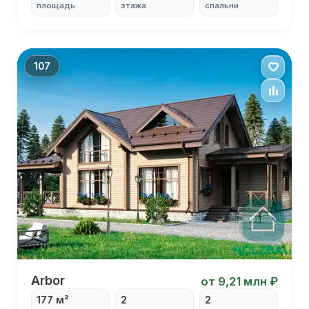
площадь
этажа
спальни
С балконом
С вторым светом
С камином
С панорамными окнами
107
Полутораэтажный дом из бруса хвойного 
Arbor
от 9,21 млн ₽
177 м²
2
2