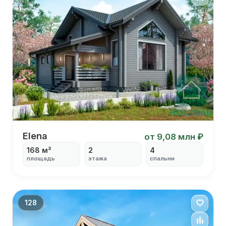
Проект дома из бруса мансардный этаж
Elena
от 9,08 млн ₽
168 м²
2
4
площадь
этажа
спальни
С террасой
С вторым светом
С панорамными окнами
С кабинетом
128