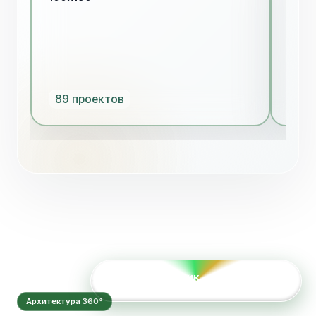
89 проектов
89 
Архитектура 360°