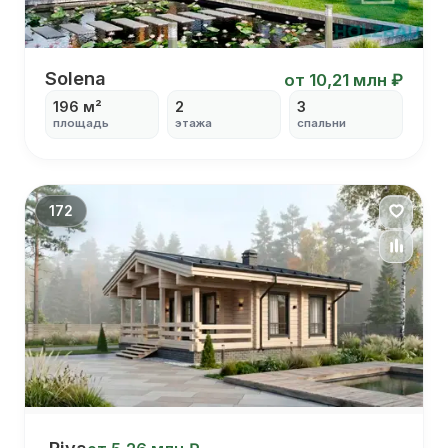
Каркасный дом из бруса с мансардой
Solena
от 10,21 млн ₽
196 м²
2
3
площадь
этажа
спальни
С балконом
С вторым светом
С камином
С панорамными окнами
172
Дом из бруса эконом класса
Riva