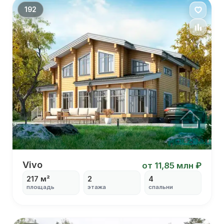
С столовой
192
Проект дома из бруса 11x11 с террасой
Vivo
от 11,85 млн ₽
217 м²
2
4
площадь
этажа
спальни
С балконом
С вторым светом
С эркером