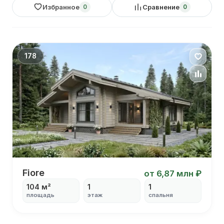
Избранное
Сравнение
0
0
178
Дом из бруса с комнатой отдыха
Fiore
от 6,87 млн ₽
104 м²
1
1
площадь
этаж
спальня
С панорамными окнами
С камином
С террасой