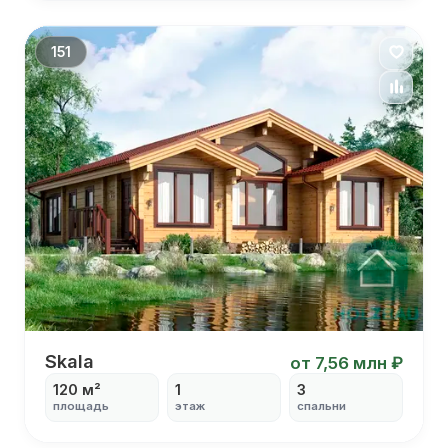
С панорамными окнами
С кабинетом
151
Дом из бруса 12х12
Skala
от 7,56 млн ₽
120 м²
1
3
площадь
этаж
спальни
С вторым светом
С столовой