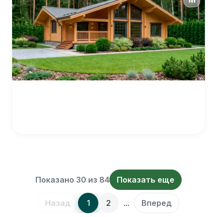
Дом из бруса 14х14
Dorotea
158 м²
1
2
площадь
этаж
спальни
Показано 30 из 84
Показать еще
...
Назад
1
2
Вперед