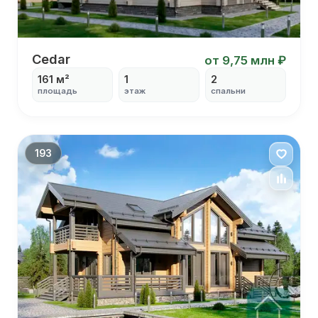
Дом из бруса комфорт
Cedar
от 9,75 млн ₽
161 м²
1
2
площадь
этаж
спальни
С вторым светом
С панорамными окнами
С патио
С кабинетом
193