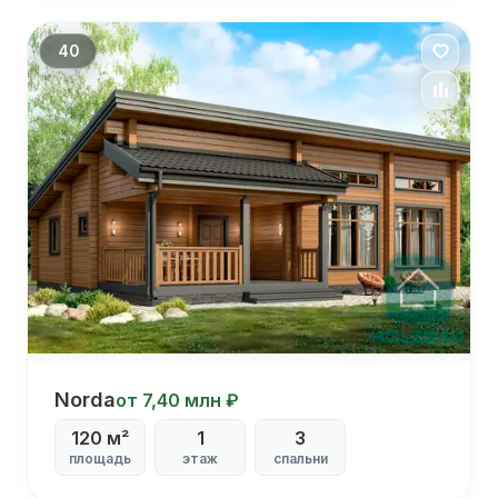
С
столовой
40
С
котельной
Проект дома из оцилиндрованного бруса
Norda
от 7,40 млн ₽
120 м²
1
3
С
террасой
площадь
этаж
спальни
С вторым