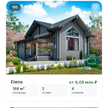
С высокими потолками
185
Elena
Elena
от 9,08 млн ₽
168 м²
2
4
площадь
этажа
спальни
С террасой
С вторым светом
С панорамными окнами