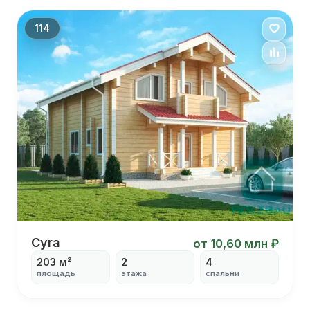
окнами
С
114
гардеробной
С
панорамными
окнами
Cyra
Cyra
от 10,60 млн ₽
203 м²
2
4
площадь
этажа
спальни
С террасой
С балконом