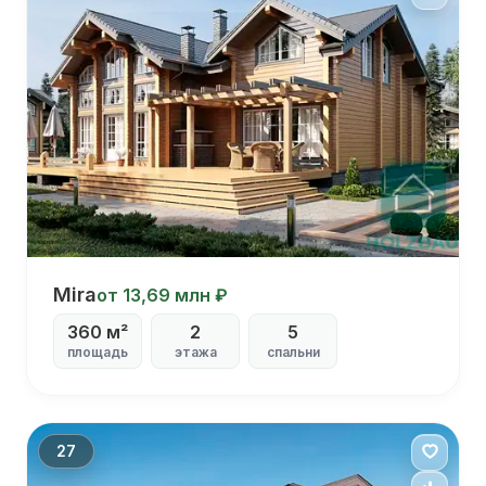
Mira
Mira
от 13,69 млн ₽
360 м²
2
5
С
площадь
этажа
спальни
столовой
С патио
С
панорамными
окнами
27
С
кукушкой