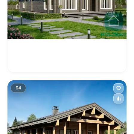
Lucia
Lucia
168 м²
1
3
площадь
этаж
спальни
94