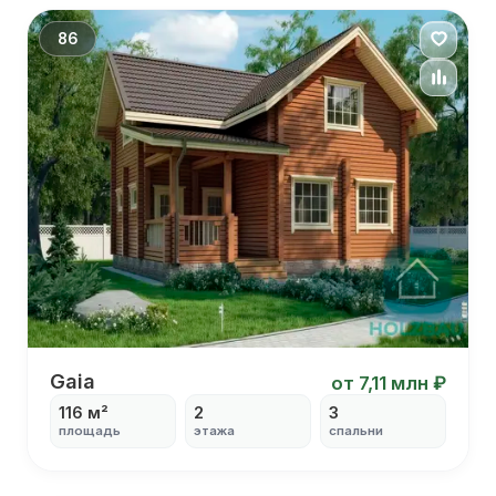
С
кабинетом
86
С
балконом
Gaia
Gaia
от 7,11 млн ₽
116 м²
2
3
площадь
этажа
спальни
С террасой
Для постоянного проживания
С котельной