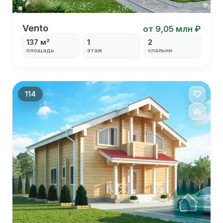
Vento
Vento
от 9,05 млн ₽
137 м²
1
2
площадь
этаж
спальни
С террасой
Гостинная
С большими окнами
С навесом под машину
114