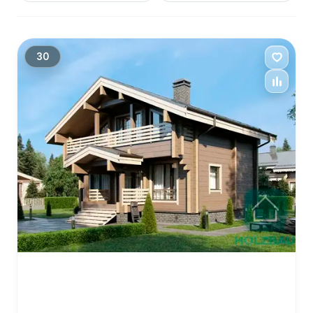
30
Tilia
Tilia
от 7,21 млн ₽
125 м²
2
3
площадь
этажа
спальни
С кабинетом