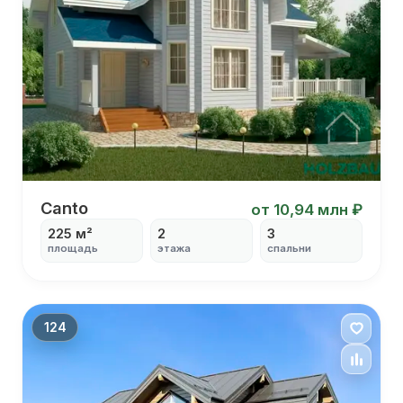
Canto
Canto
от 10,94 млн ₽
225 м²
2
3
площадь
этажа
спальни
С угловой террасой
С балконом
С панорамными окнами
С столовой
124