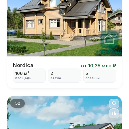
Nordica
Nordica
от 10,35 млн ₽
166 м²
2
5
площадь
этажа
спальни
С террасой
С котельной
С кукушкой
С гардеробной
50