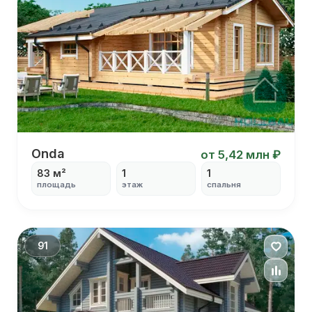
Onda
Onda
от 5,42 млн ₽
83 м²
1
1
площадь
этаж
спальня
С террасой
С хозблоком
С гостиной
С высокими потолками
91