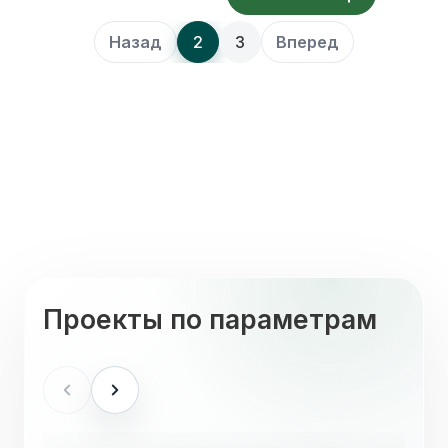
Назад
2
3
Вперед
Проекты по параметрам