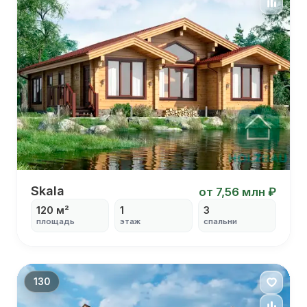
Skala
Skala
от 7,56 млн ₽
120 м²
1
3
площадь
этаж
спальни
С вторым светом
С столовой
С панорамными окнами
С котельной
130