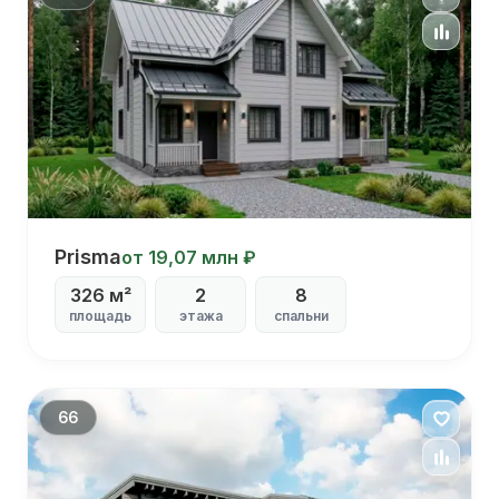
Prisma
Prisma
от 19,07 млн ₽
326 м²
2
8
С
площадь
этажа
спальни
террасой
С
кукушкой
С
комнатой
66
отдыха
С
котельной