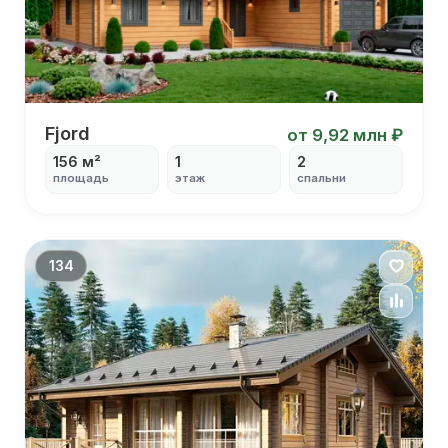
Fjord
Fjord
от 9,92 млн ₽
156 м²
1
2
площадь
этаж
спальни
С террасой
С гаражом
С столовой
С котельной
134