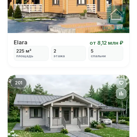
Elara
Elara
от 8,12 млн ₽
225 м²
2
5
площадь
этажа
спальни
С камином
С кабинетом
С панорамными окнами
С кукушкой
201