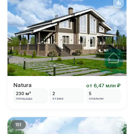
С
столовой
Natura
Natura
от 6,47 млн ₽
230 м²
2
5
площадь
этажа
спальни
С угловой террасой
С камином
С кабинетом
С столовой
151