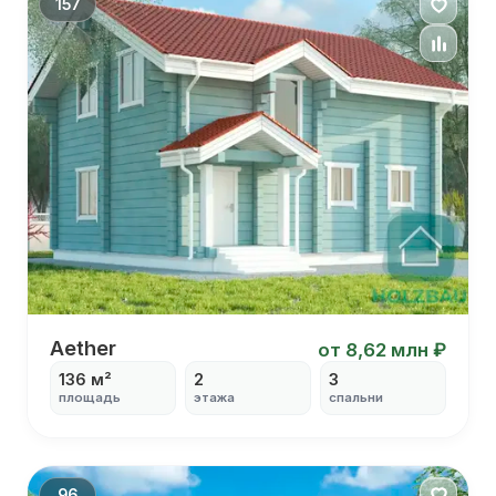
С столовой
157
Aether
Aether
от 8,62 млн ₽
136 м²
2
3
площадь
этажа
спальни
С кабинетом
Для постоянного проживания
С большими окнами
С котельной
96