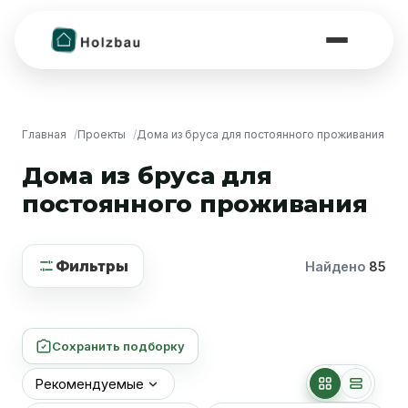
Главная
Проекты
Дома из бруса для постоянного проживания
Дома из бруса для
постоянного проживания
Фильтры
Найдено
85
Сохранить подборку