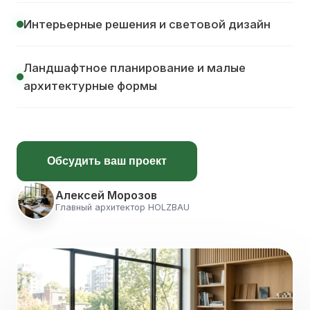
Интерьерные решения и световой дизайн
Ландшафтное планирование и малые
архитектурные формы
Обсудить ваш проект
Алексей Морозов
Главный архитектор HOLZBAU