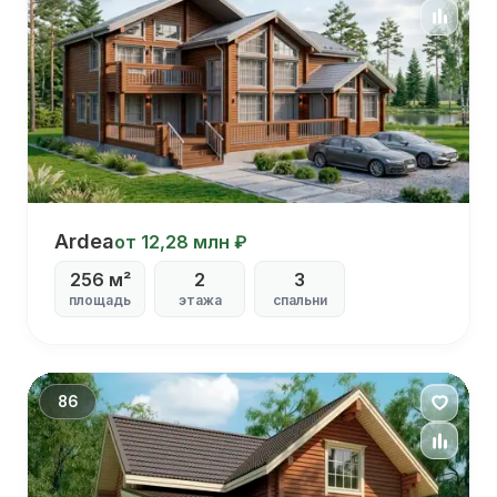
Дом из бруса
Ardea
от 12,28 млн ₽
256 м²
2
3
С
площадь
этажа
спальни
угловой
террасой
С
бассейном
С
86
столовой
С
балконом