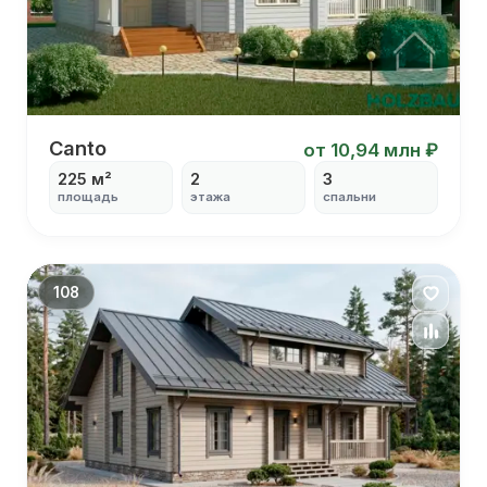
Дом из бруса
Canto
от 10,94 млн ₽
225 м²
2
3
площадь
этажа
спальни
С угловой террасой
С балконом
С панорамными окнами
С столовой
108