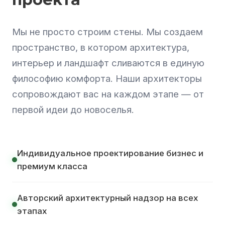
Мы не просто строим стены. Мы создаем
пространство, в котором архитектура,
интерьер и ландшафт сливаются в единую
философию комфорта. Наши архитекторы
сопровождают вас на каждом этапе — от
первой идеи до новоселья.
Индивидуальное проектирование бизнес и
премиум класса
Авторский архитектурный надзор на всех
этапах