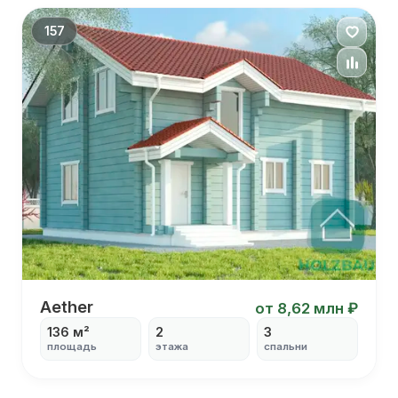
С панорамными окнами
С столовой
157
Дом из бруса
Aether
от 8,62 млн ₽
136 м²
2
3
площадь
этажа
спальни
С кабинетом
Для постоянного проживания
С большими окнами