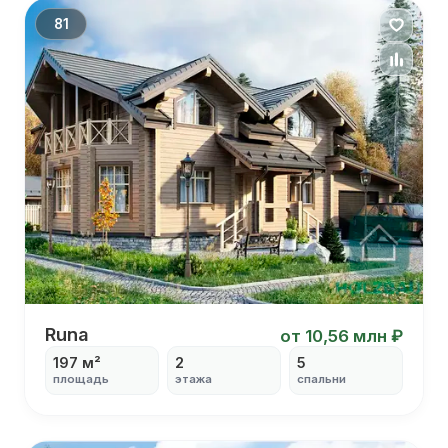
С столовой
81
Дом из бруса
Runa
от 10,56 млн ₽
197 м²
2
5
площадь
этажа
спальни
С балконом
С эркером
С гаражом