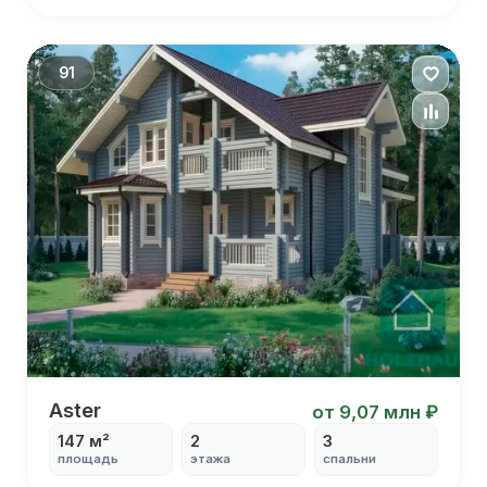
С панорамными окнами
С вторым светом
С высокими потолками
91
Дом из бруса
Aster
от 9,07 млн ₽
147 м²
2
3
площадь
этажа
спальни
С террасой