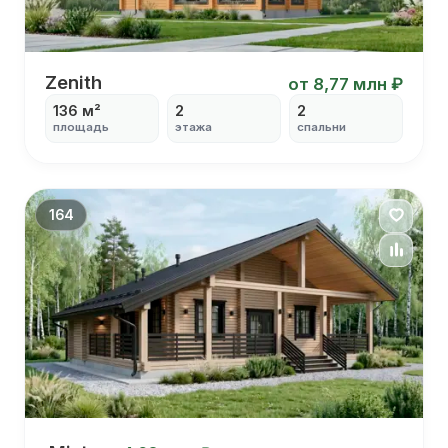
Дом из бруса
Zenith
от 8,77 млн ₽
136 м²
2
2
площадь
этажа
спальни
С антресолью
С столовой
Я согласен на
обработку персональных данных
С вторым светом
С панорамными окнами
164