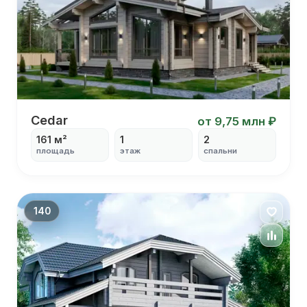
Дом из бруса
Cedar
от 9,75 млн ₽
161 м²
1
2
площадь
этаж
спальни
С вторым светом
С панорамными окнами
С патио
С кабинетом
140