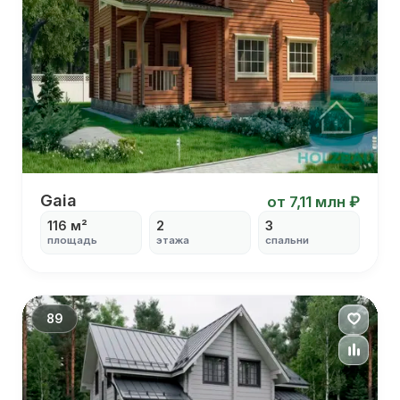
Дом из бруса
Gaia
от 7,11 млн ₽
116 м²
2
3
площадь
этажа
спальни
С террасой
Для постоянного проживания
С котельной
С столовой
89