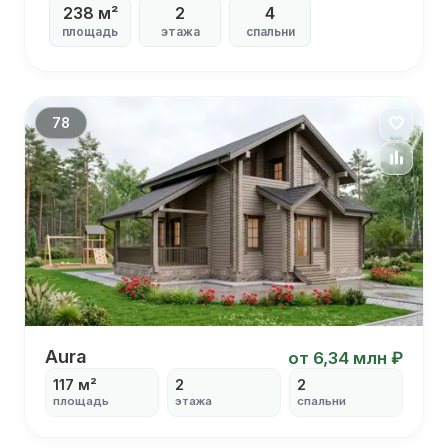
238 м²
2
4
С
площадь
этажа
спальни
террасой
С
балконом
С
столовой
78
С
кабинетом
Дом из бруса
Aura
от 6,34 млн ₽
117 м²
2
2
площадь
этажа
спальни
С террасой
С балконом