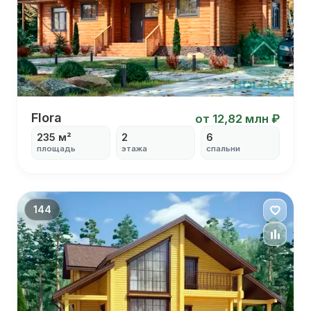
Дом из бруса
Flora
от 12,82 млн ₽
235 м²
2
6
площадь
этажа
спальни
С патио
С столовой
С кабинетом
С балконом
144