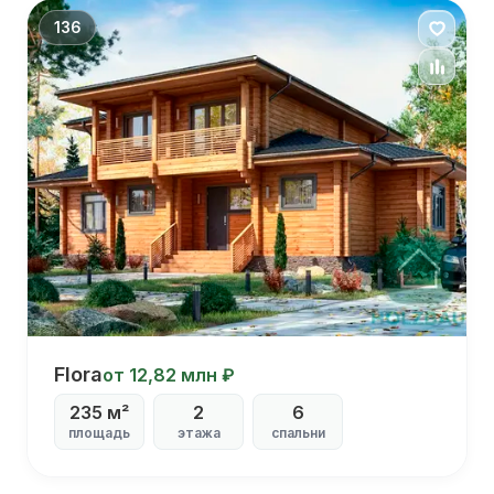
С кабинетом
136
Flora
Flora
от 12,82 млн ₽
235 м²
2
6
С
площадь
этажа
спальни
патио
С
столовой