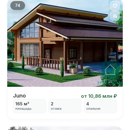
С вторым светом
74
Juno
Juno
от 10,86 млн ₽
165 м²
2
4
площадь
этажа
спальни
С террасой
С балконом
С вторым светом