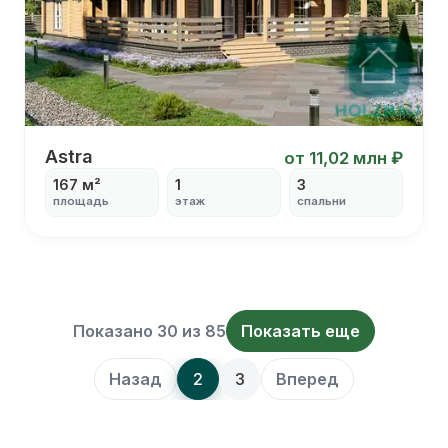
Astra
Astra
167 м²
1
3
площадь
этаж
спальни
Показано 30 из 85
Показать еще
Назад
2
3
Вперед