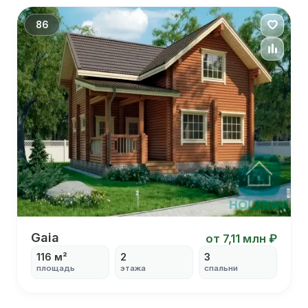
С
кабинетом
86
С
балконом
Gaia
Gaia
от 7,11 млн ₽
116 м²
2
3
площадь
этажа
спальни
С террасой
Для постоянного проживания
С котельной