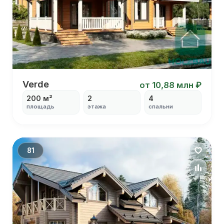
Verde
Verde
от 10,88 млн ₽
200 м²
2
4
площадь
этажа
спальни
С панорамными окнами
С столовой
С патио
С гостиной
81