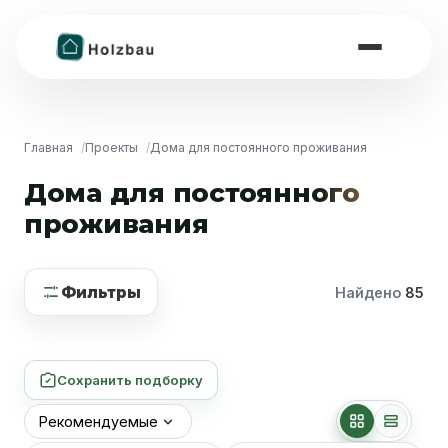
Главная
Проекты
Дома для постоянного проживания
Дома для постоянного
проживания
Фильтры
Найдено
85
Сохранить подборку