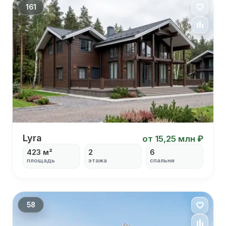
С патио
161
Lyra
Lyra
от 15,25 млн ₽
423 м²
2
6
площадь
этажа
спальни
С патио
С столовой
С хозблоком
С кабинетом
58