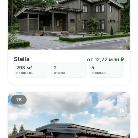
Stella
Stella
от 12,72 млн ₽
298 м²
2
5
площадь
этажа
спальни
С патио
С барбекю
С террасой
С столовой
76