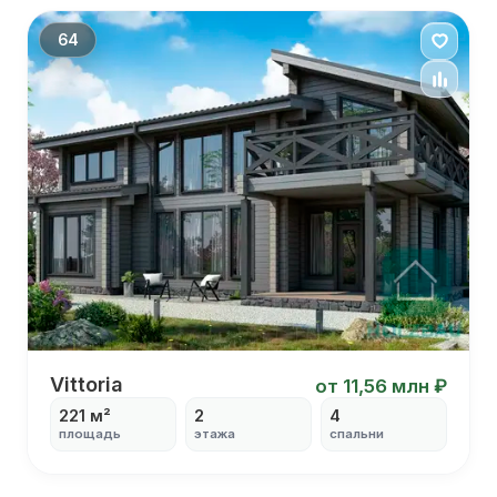
Для постоянного проживания
С сауной
64
Vittoria
Vittoria
от 11,56 млн ₽
221 м²
2
4
площадь
этажа
спальни
С угловой террасой
С столовой
С балконом