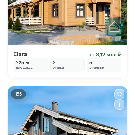
Elara
Elara
от 8,12 млн ₽
225 м²
2
5
площадь
этажа
спальни
С камином
С кабинетом
С панорамными окнами
С кукушкой
155