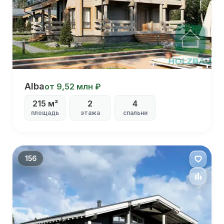
Alba
Alba
от 9,52 млн ₽
215 м²
2
4
С
площадь
этажа
спальни
кукушкой
С
патио
С
бильярдной
156
С
столовой