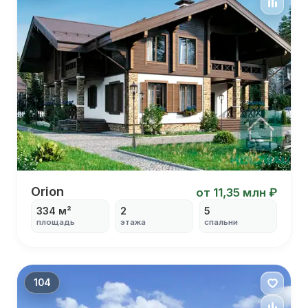
кукушкой
Orion
Orion
от 11,35 млн ₽
334 м²
2
5
площадь
этажа
спальни
С балконом
С котельной
С кабинетом
С столовой
104