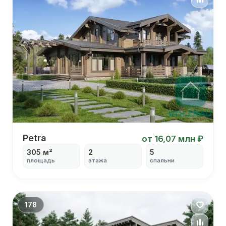
Petra
Petra
от 16,07 млн ₽
305 м²
2
5
площадь
этажа
спальни
С патио
С кабинетом
С столовой
С панорамными окнами
178