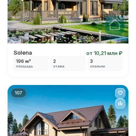
Solena
Solena
от 10,21 млн ₽
196 м²
2
3
площадь
этажа
спальни
С балконом
С вторым светом
С камином
С панорамными окнами
107