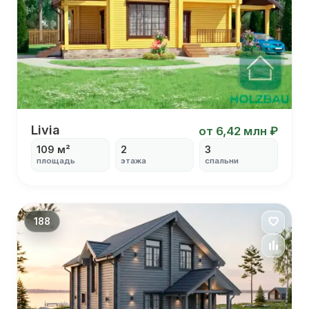
Дом 7х10
Livia
от 6,42 млн ₽
109 м²
2
3
площадь
этажа
спальни
С угловой террасой
С вторым светом
С столовой
С балконом
188