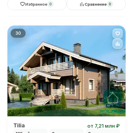
Избранное
Сравнение
0
0
30
Дом 9х9
Tilia
от 7,21 млн ₽