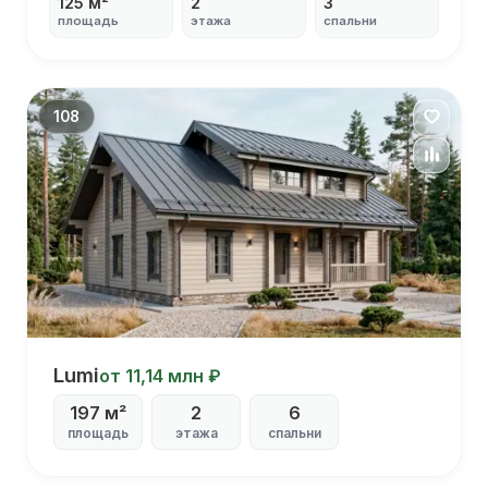
125 м²
2
3
площадь
этажа
спальни
С кабинетом
С балконом
С панорамными окнами
С гардеробной
108
Дом 11х13
Lumi
от 11,14 млн ₽
197 м²
2
6
С
площадь
этажа
спальни
террасой
С
панорамными