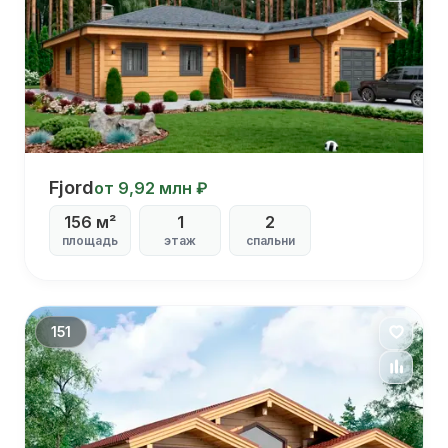
Дом 14х19
Fjord
от 9,92 млн ₽
156 м²
1
2
С
площадь
этаж
спальни
террасой
С
гаражом
С
столовой
151
С
котельной