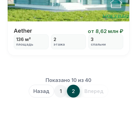
Дом 9х10
Aether
от 8,62 млн ₽
136 м²
2
3
площадь
этажа
спальни
С кабинетом
Для постоянного проживания
С большими окнами
С котельной
Показано 10 из 40
Назад
1
2
Вперед