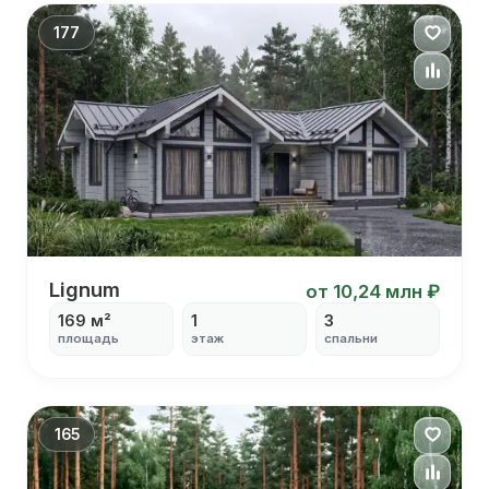
С камином
177
Дом 13х16
Lignum
от 10,24 млн ₽
169 м²
1
3
площадь
этаж
спальни
С террасой
С котельной
С панорамными окнами
С столовой
165