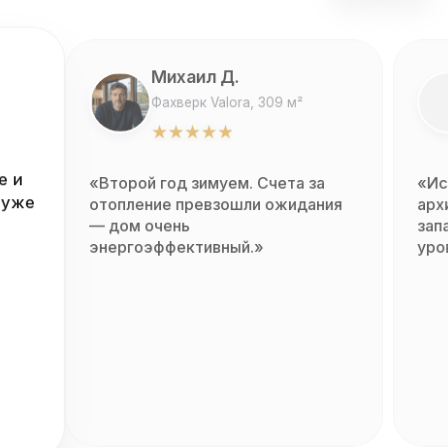
Михаил Д.
Фахверк Valora, 309 м²
★
★
★
★
★
«Второй год зимуем. Счета за
 и
«Ис
отопление превзошли ожидания
 уже
арх
— дом очень
зап
энергоэффективный.»
уро