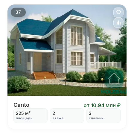
окнами
С
37
кабинетом
С
столовой
Дом 13х15
Canto
от 10,94 млн ₽
225 м²
2
3
площадь
этажа
спальни
С угловой террасой
С балконом