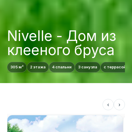
Nivelle - Дом из
клееного бруса
Проект двухэтажного дома Nivelle
305 м²
2 этажа
4 спальни
3 санузла
с террасой
‹
›