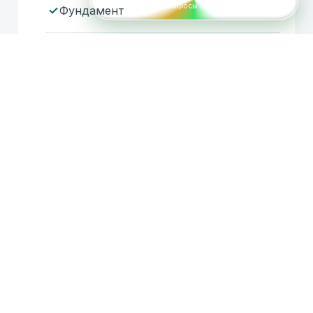
Отвечу на вопросы и подберу проекты
Фундамент
Стеновой комплект
AI-помощник HOLZBAU
Озвучка
В сети 24/7
Балки перекрытия
Стропильная система
Здравствуйте! Я AI-помощник HOLZBAU.
Чем я могу помочь вам сегодня? Могу
ответить на ваши вопросы, помочь
Обсадные коробки
подобрать проекты домов по вашим
пожеланиям или принять заявку на
обратный звонок.
Кровля
03:05
Озвучить
Окна, двери
Инженерные системы