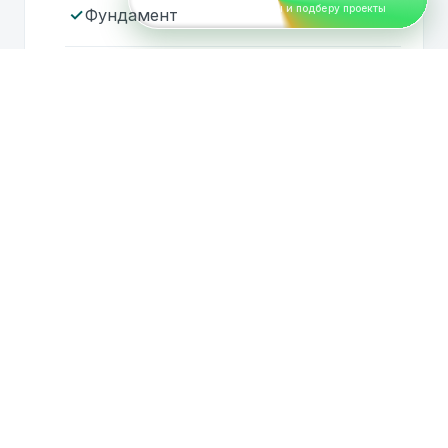
Отвечу на вопросы и подберу проекты
Фундамент
Стеновой комплект
AI-помощник HOLZBAU
Озвучка
В сети 24/7
Балки перекрытия
Стропильная система
Здравствуйте! Я AI-помощник HOLZBAU.
Чем я могу помочь вам сегодня? Могу
ответить на ваши вопросы, помочь
Обсадные коробки
подобрать проекты домов по вашим
пожеланиям или принять заявку на
обратный звонок.
Кровля
05:09
Озвучить
Окна, двери
Инженерные системы